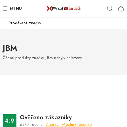
Přejít
Hleda
na
obsah
Prodávané značky
REALIZACE & ŘEŠENÍ
AKCE A NOVINKY
JBM
VYBAVENÍ PNEUSERVISU
Žádné produkty značky
JBM
nebyly nalezeny...
NÁŘADÍ DLE TYPU OPRAVY
VYBAVENÍ DÍLNY
NÁŘADÍ
ČIŠTĚNÍ A MYTÍ
Ověřeno zákazníky
4.9
6747
recenzí.
Zobrazit všechny recenze