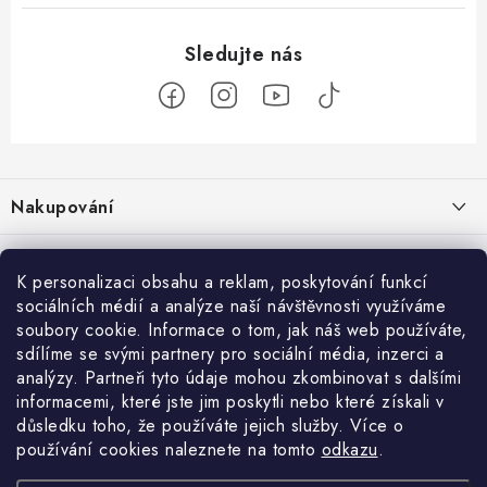
Z
á
Nakupování
p
a
Jak nakupovat
Objednávky
t
K personalizaci obsahu a reklam, poskytování funkcí
Obchodní podmínky
í
sociálních médií a analýze naší návštěvnosti využíváme
Reklamace / vrácení zboží
O nás
soubory cookie. Informace o tom, jak náš web používáte,
Doprava a platba
sdílíme se svými partnery pro sociální média, inzerci a
Použití Dárkové poukázky
Kontakty
Služby
Cookies
analýzy. Partneři tyto údaje mohou zkombinovat s dalšími
informacemi, které jste jim poskytli nebo které získali v
Ochrana osobních údajú
Příběh Profigaráže
Velkoobchod
Profigaráž.sk
Zboží.cz
Heureka.cz
důsledku toho, že používáte jejich služby. Více o
používání cookies naleznete na tomto
odkazu
.
Jak funguje Zásilkovna?
Profi poradna
Montáže strojů a zařízení