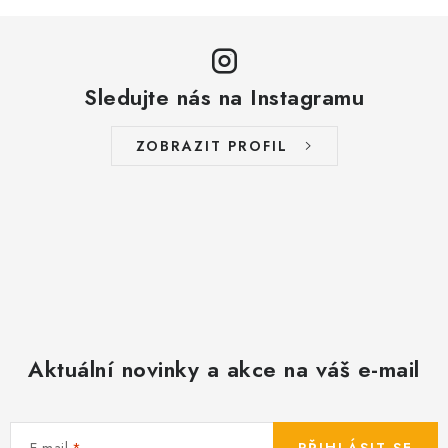
y
v
ý
Sledujte nás na Instagramu
p
i
s
ZOBRAZIT PROFIL
u
Aktuální novinky a akce na váš e-mail
E-mail
PŘIHLÁSIT SE