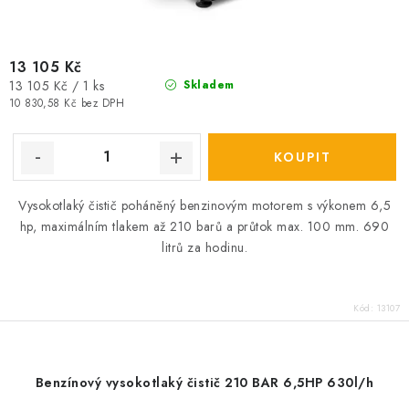
13 105 Kč
Měrná
13 105 Kč / 1 ks
Skladem
cena:
10 830,58 Kč bez DPH
Vysokotlaký čistič poháněný benzinovým motorem s výkonem 6,5
hp, maximálním tlakem až 210 barů a průtok max. 100 mm. 690
litrů za hodinu.
Kód:
13107
Benzínový vysokotlaký čistič 210 BAR 6,5HP 630l/h