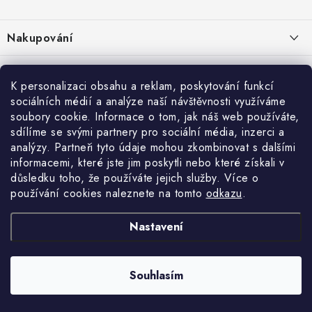
Z
á
Nakupování
p
a
Jak nakupovat
Objednávky
t
K personalizaci obsahu a reklam, poskytování funkcí
Obchodní podmínky
í
sociálních médií a analýze naší návštěvnosti využíváme
Reklamace / vrácení zboží
O nás
soubory cookie. Informace o tom, jak náš web používáte,
Doprava a platba
sdílíme se svými partnery pro sociální média, inzerci a
Použití Dárkové poukázky
Kontakty
Služby
Cookies
analýzy. Partneři tyto údaje mohou zkombinovat s dalšími
informacemi, které jste jim poskytli nebo které získali v
Ochrana osobních údajú
Příběh Profigaráže
Velkoobchod
Profigaráž.sk
Zboží.cz
Heureka.cz
důsledku toho, že používáte jejich služby. Více o
používání cookies naleznete na tomto
odkazu
.
Jak funguje Zásilkovna?
Profi poradna
Montáže strojů a zařízení
LICENCE K FOTOGRAFIÍM
Nastavení
Showroom Prešov
Doplňkové služby Profigaráž.cz
Souhlasím
Newslleter z Profigaraz.cz
Copyright 2026
Profigaraz.cz
. Všechna práva vyhrazena.
Vytvořil Shoptet
Dárek k objednávce