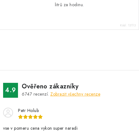
litrů za hodinu.
Kód:
13113
O
v
l
á
d
Ověřeno zákazníky
a
4.9
6747
recenzí.
Zobrazit všechny recenze
c
í
Petr Holub
p
r
v
vse v pomeru cena vykon super naradi
k