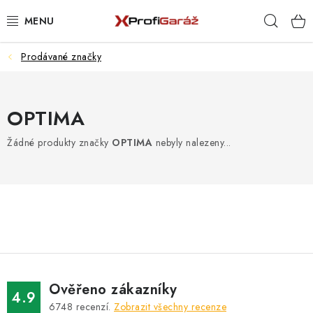
Přejít
Hleda
na
obsah
Prodávané značky
REALIZACE & ŘEŠENÍ
AKCE A NOVINKY
OPTIMA
VYBAVENÍ PNEUSERVISU
Žádné produkty značky
OPTIMA
nebyly nalezeny...
NÁŘADÍ DLE TYPU OPRAVY
VYBAVENÍ DÍLNY
NÁŘADÍ
ČIŠTĚNÍ A MYTÍ
Ověřeno zákazníky
4.9
6748
recenzí.
Zobrazit všechny recenze