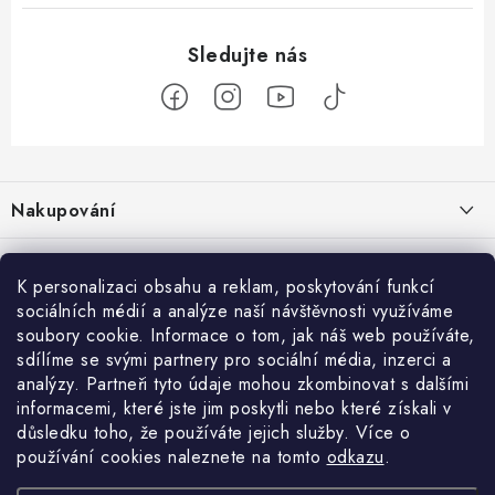
Z
á
Nakupování
p
a
Jak nakupovat
Objednávky
t
K personalizaci obsahu a reklam, poskytování funkcí
Obchodní podmínky
í
sociálních médií a analýze naší návštěvnosti využíváme
Reklamace / vrácení zboží
O nás
soubory cookie. Informace o tom, jak náš web používáte,
Doprava a platba
sdílíme se svými partnery pro sociální média, inzerci a
Použití Dárkové poukázky
Kontakty
Služby
Cookies
analýzy. Partneři tyto údaje mohou zkombinovat s dalšími
informacemi, které jste jim poskytli nebo které získali v
Ochrana osobních údajú
Příběh Profigaráže
Velkoobchod
Profigaráž.sk
Zboží.cz
Heureka.cz
důsledku toho, že používáte jejich služby. Více o
používání cookies naleznete na tomto
odkazu
.
Jak funguje Zásilkovna?
Profi poradna
Montáže strojů a zařízení