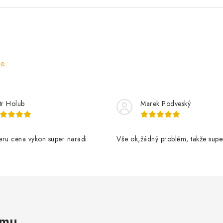
ze
tr Holub
Marek Podveský
eru cena vykon super naradi
Vše ok,žádný problém, takže supe
amu