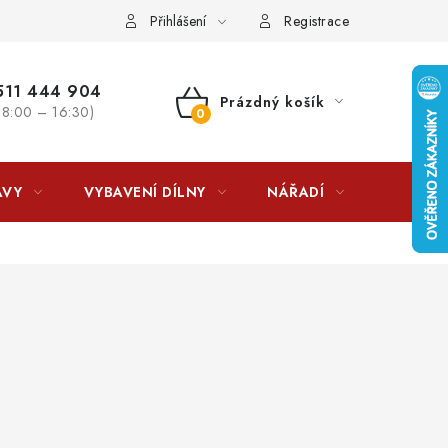
lkovna?
LICENCE K FOTOGRAFIÍM
Doplňkové služby Profiga
Přihlášení
Registrace
11 444 904
Prázdný košík
 8:00 – 16:30)
NÁKUPNÍ
KOŠÍK
AVY
VYBAVENÍ DÍLNY
NÁŘADÍ
ČIŠTĚNÍ