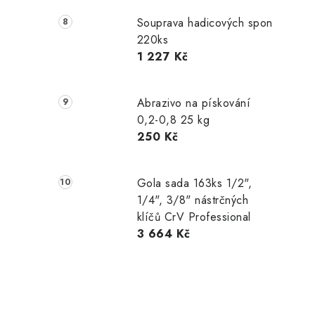
Souprava hadicových spon
220ks
1 227 Kč
Abrazivo na pískování
0,2-0,8 25 kg
250 Kč
Gola sada 163ks 1/2",
1/4", 3/8" nástrčných
klíčů CrV Professional
3 664 Kč