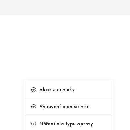
P
o
s
t
r
K
Přeskočit
a
Akce a novinky
kategorie
a
n
t
Vybavení pneuservisu
n
e
í
g
Nářadí dle typu opravy