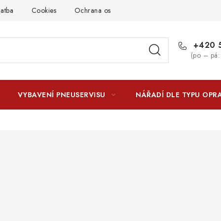
latba
Cookies
Ochrana osobních údajú
Jak funguje Zási
+420 5
(po – pá:
VYBAVENÍ PNEUSERVISU
NÁŘADÍ DLE TYPU OPR