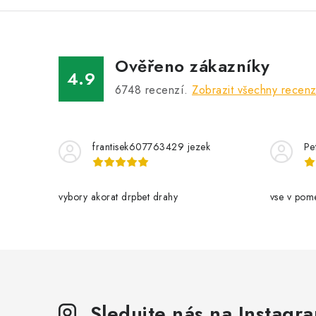
Ověřeno zákazníky
4.9
6748
recenzí.
Zobrazit všechny recen
frantisek607763429 jezek
Pe
vybory akorat drpbet drahy
vse v pom
Sledujte nás na Instagr