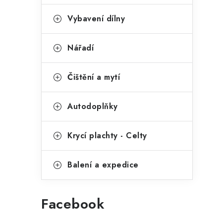
p
o
r
Vybavení dílny
a
i
n
Nářadí
e
e
l
Čištění a mytí
Autodoplňky
Krycí plachty - Celty
Balení a expedice
Facebook