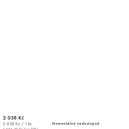
2 038 Kč
Měrná
2 038 Kč / 1 ks
Momentálně nedostupné