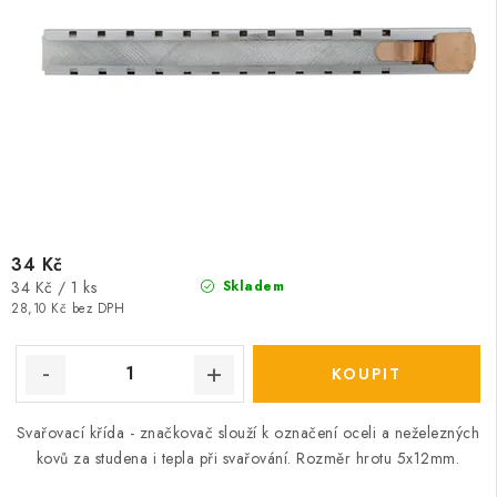
34 Kč
Měrná
34 Kč / 1 ks
Skladem
cena:
28,10 Kč bez DPH
Svařovací křída - značkovač slouží k označení oceli a neželezných
kovů za studena i tepla při svařování. Rozměr hrotu 5x12mm.