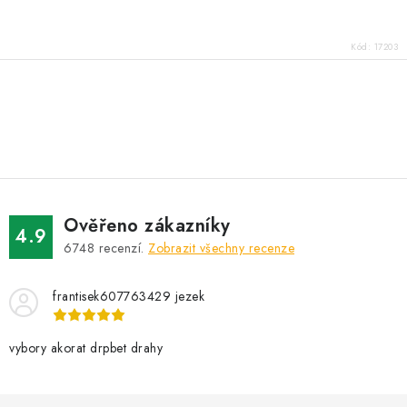
Kód:
17203
O
v
l
á
d
Ověřeno zákazníky
a
4.9
6748
recenzí.
Zobrazit všechny recenze
c
í
frantisek607763429 jezek
p
r
v
vybory akorat drpbet drahy
k
y