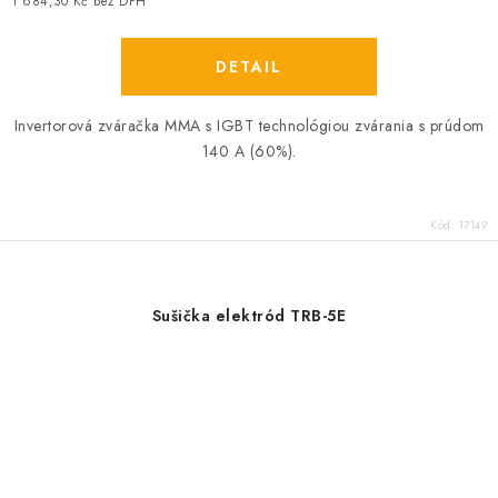
cena:
1 684,30 Kč bez DPH
Invertorová zváračka MMA s IGBT technológiou zvárania s prúdom
140 A (60%).
Kód:
17149
Sušička elektród TRB-5E