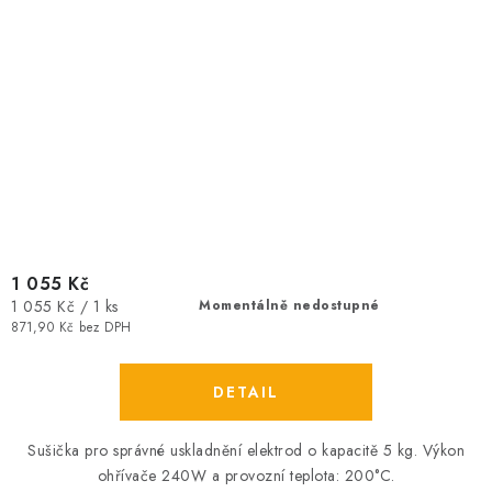
1 055 Kč
Měrná
1 055 Kč / 1 ks
Momentálně nedostupné
cena:
871,90 Kč bez DPH
Sušička pro správné uskladnění elektrod o kapacitě 5 kg. Výkon
ohřívače 240W a provozní teplota: 200°C.