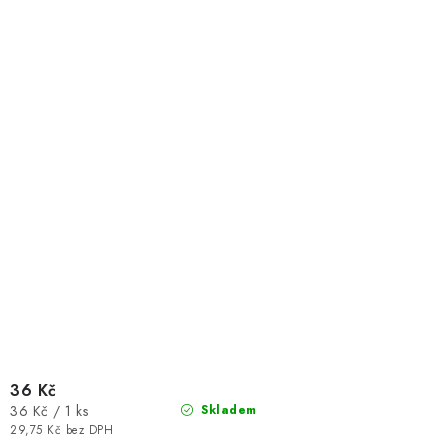
36 Kč
Měrná
36 Kč / 1 ks
Skladem
cena:
29,75 Kč bez DPH