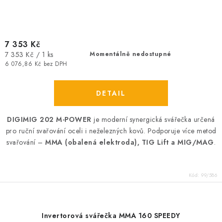
7 353 Kč
Měrná
7 353 Kč / 1 ks
Momentálně nedostupné
cena:
6 076,86 Kč bez DPH
DIGIMIG 202 M-POWER
je moderní synergická svářečka určená
pro ruční svařování oceli i neželezných kovů. Podporuje více metod
svařování –
MMA (obalená elektroda), TIG Lift a MIG/MAG
.
Kód:
99/586
Invertorová svářečka MMA 160 SPEEDY