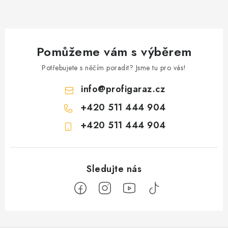
Pomůžeme vám s výběrem
Potřebujete s něčím poradit? Jsme tu pro vás!
info
@
profigaraz.cz
+420 511 444 904
+420 511 444 904
Z