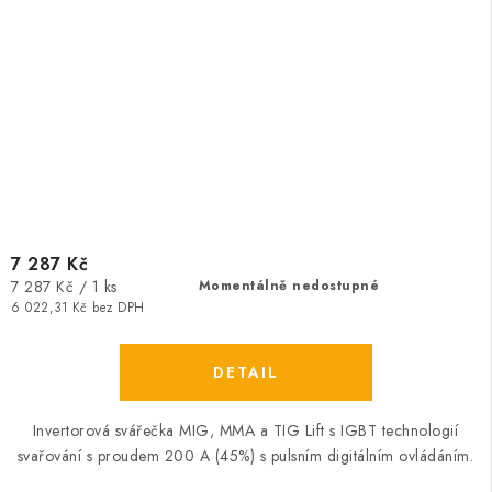
7 287 Kč
Měrná
7 287 Kč / 1 ks
Momentálně nedostupné
cena:
6 022,31 Kč bez DPH
Invertorová svářečka MIG, MMA a TIG Lift s IGBT technologií
svařování s proudem 200 A (45%) s pulsním digitálním ovládáním.