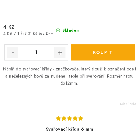
4 Kč
Skladem
Měrná
4 Kč / 1 ks
3,31 Kč bez DPH
cena:
Náplň do svařovací křídy - značkovače, který slouží k označení oceli
a neželezných kovů za studena i tepla při svařování. Rozměr hrotu
5x12mm.
Kód:
17215
Svařovací křída 6 mm