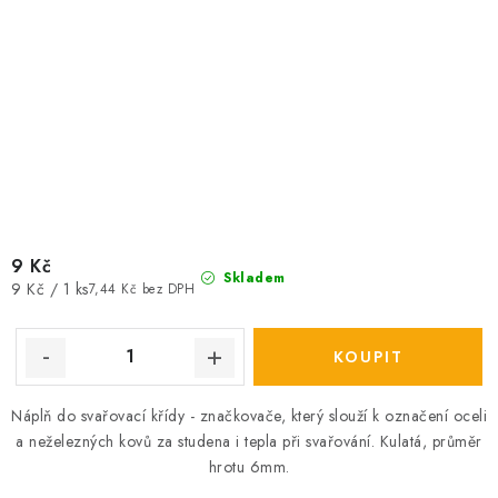
9 Kč
Skladem
Měrná
9 Kč / 1 ks
7,44 Kč bez DPH
cena:
Náplň do svařovací křídy - značkovače, který slouží k označení oceli
a neželezných kovů za studena i tepla při svařování. Kulatá, průměr
hrotu 6mm.