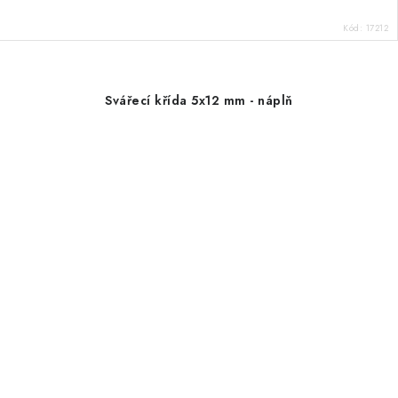
Kód:
17212
Svářecí křída 5x12 mm - náplň