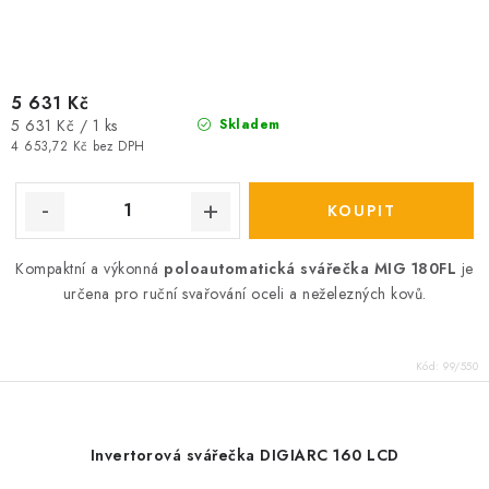
5 631 Kč
Měrná
5 631 Kč / 1 ks
Skladem
cena:
4 653,72 Kč bez DPH
Kompaktní a výkonná
poloautomatická svářečka MIG 180FL
je
určena pro ruční svařování oceli a neželezných kovů.
Kód:
99/550
Invertorová svářečka DIGIARC 160 LCD