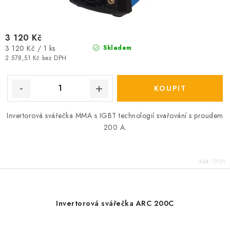
3 120 Kč
Měrná
3 120 Kč / 1 ks
Skladem
cena:
2 578,51 Kč bez DPH
Invertorová svářečka MMA s IGBT technologií svařování s proudem
200 A.
Kód:
17131
Invertorová svářečka ARC 200C