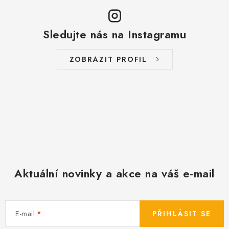
v
ý
Sledujte nás na Instagramu
p
i
s
ZOBRAZIT PROFIL
u
Aktuální novinky a akce na váš e-mail
E-mail
PŘIHLÁSIT SE