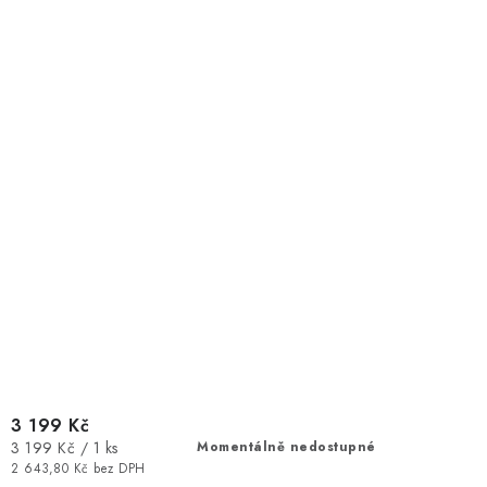
3 199 Kč
Měrná
3 199 Kč / 1 ks
Momentálně nedostupné
cena:
2 643,80 Kč bez DPH