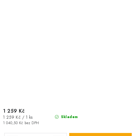
1 259 Kč
Měrná
1 259 Kč / 1 ks
Skladem
cena:
1 040,50 Kč bez DPH