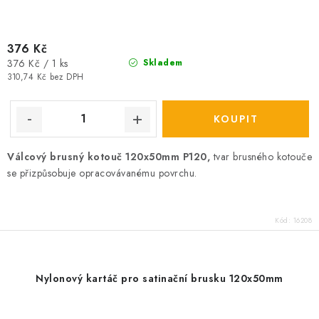
376 Kč
Měrná
376 Kč / 1 ks
Skladem
cena:
310,74 Kč bez DPH
Válcový brusný kotouč 120x50mm P120,
tvar brusného kotouče
se přizpůsobuje opracovávanému povrchu.
Kód:
16208
Nylonový kartáč pro satinační brusku 120x50mm