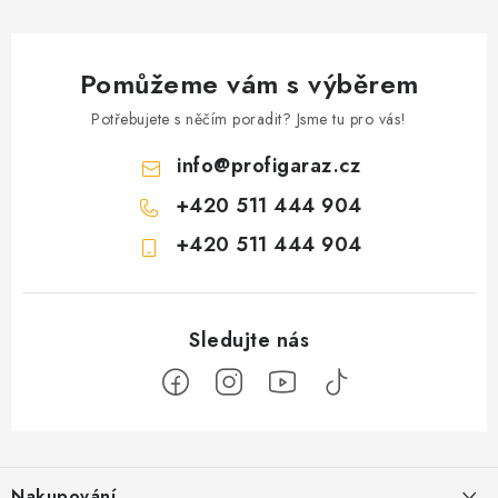
Pomůžeme vám s výběrem
Potřebujete s něčím poradit? Jsme tu pro vás!
info
@
profigaraz.cz
+420 511 444 904
+420 511 444 904
Z
á
Nakupování