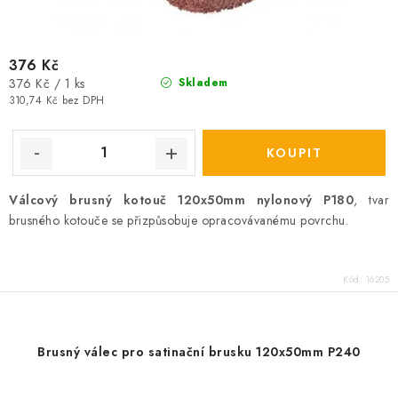
376 Kč
Měrná
376 Kč / 1 ks
Skladem
cena:
310,74 Kč bez DPH
Válcový brusný kotouč 120x50mm nylonový P180
, tvar
brusného kotouče se přizpůsobuje opracovávanému povrchu.
Kód:
16205
Brusný válec pro satinační brusku 120x50mm P240