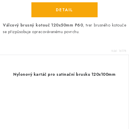
Válcový brusný kotouč 120x50mm P60
, tvar brusného kotouče
se přizpůsobuje opracovávanému povrchu.
Kód:
16178
Nylonový kartáč pro satinační brusku 120x100mm