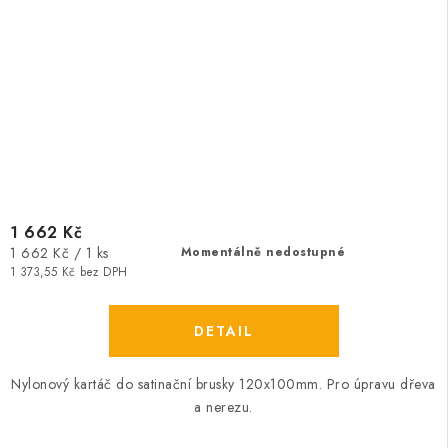
1 662 Kč
Měrná
1 662 Kč / 1 ks
Momentálně nedostupné
cena:
1 373,55 Kč bez DPH
Nylonový kartáč do satinační brusky 120x100mm. Pro úpravu dřeva
a nerezu.