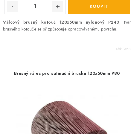
Válcový brusný kotouč 120x50mm nylonový P240
, tvar
brusného kotouče se přizpůsobuje opracovávanému povrchu.
Kód:
16202
Brusný válec pro satinační brusku 120x50mm P80