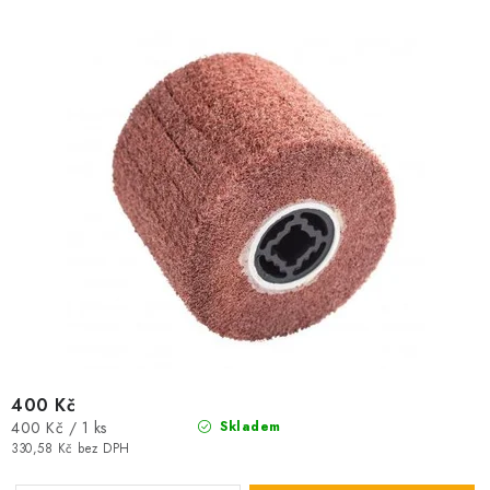
400 Kč
Měrná
400 Kč / 1 ks
Skladem
cena:
330,58 Kč bez DPH