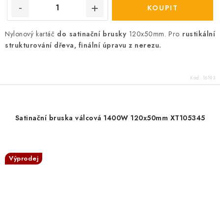
Nylonový kartáč
do satinační brusky
120x50mm. Pro
rustikální
strukturování dřeva, finální úpravu z nerezu.
Kód:
16193
Satinační bruska válcová 1400W 120x50mm XT105345
Výprodej