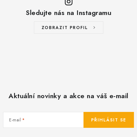
ý
Sledujte nás na Instagramu
p
i
s
ZOBRAZIT PROFIL
u
Aktuální novinky a akce na váš e-mail
E-mail
PŘIHLÁSIT SE