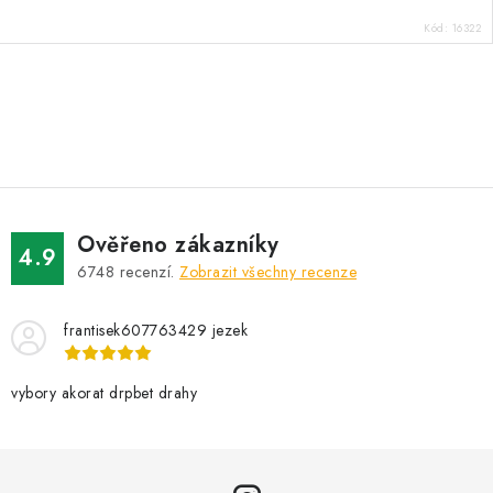
Kód:
16322
O
v
l
á
d
Ověřeno zákazníky
a
4.9
6748
recenzí.
Zobrazit všechny recenze
c
í
frantisek607763429 jezek
p
r
v
vybory akorat drpbet drahy
k
y
v