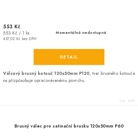
553 Kč
Měrná
553 Kč / 1 ks
Momentálně nedostupné
cena:
457,02 Kč bez DPH
Válcový brusný kotouč 120x50mm P120
, tvar brusného kotouče
se přizpůsobuje opracovávanému povrchu.
Kód:
16181
Brusný válec pro satinační brusku 120x50mm P60