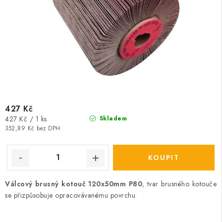
427 Kč
Měrná
427 Kč / 1 ks
Skladem
cena:
352,89 Kč bez DPH
Válcový brusný kotouč 120x50mm P80
, tvar brusného kotouče
se přizpůsobuje opracovávanému povrchu.