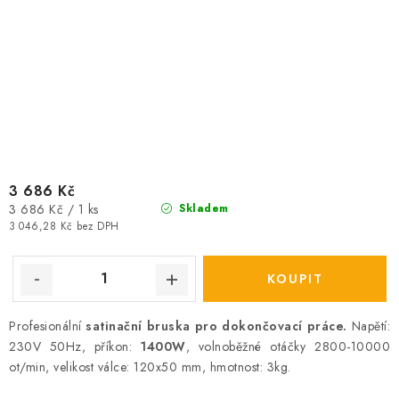
3 686 Kč
Měrná
3 686 Kč / 1 ks
Skladem
cena:
3 046,28 Kč bez DPH
Profesionální
satinační bruska pro dokončovací práce.
Napětí:
230V 50Hz, příkon:
1400W
, volnoběžné otáčky 2800-10000
ot/min, velikost válce: 120x50 mm, hmotnost: 3kg.