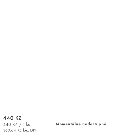
440 Kč
Měrná
440 Kč / 1 ks
Momentálně nedostupné
cena:
363,64 Kč bez DPH