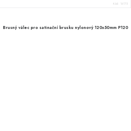
Kód:
16175
Brusný válec pro satinační brusku nylonový 120x50mm P120