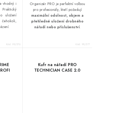
je vhodný i
Organizér PRO je perfektní volbou
Praktický
pro profesionály, kteří požadují
o uložení
maximální odolnost, objem a
 čehokoli,
přehledné uložení drobného
ázení.
nářadí nebo příslušenství
.
Kód:
99/576
Kód:
99/577
PRIME
Kufr na nářadí PRO
ROFI
TECHNICIAN CASE 2.0