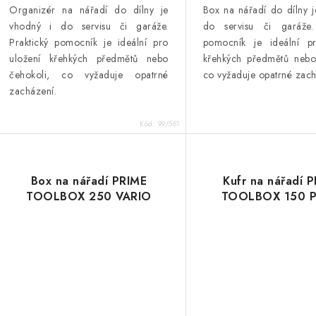
Organizér na nářadí do dílny
je
Box na nářadí do dílny
vhodný i do servisu či garáže.
do servisu či garáže. 
Praktický pomocník je ideální pro
pomocník je ideální pr
uložení křehkých předmětů nebo
křehkých předmětů nebo
čehokoli, co vyžaduje opatrné
co vyžaduje opatrné zach
zacházení.
Kód:
99/561
Box na nářadí PRIME
Kufr na nářadí 
TOOLBOX 250 VARIO
TOOLBOX 150 P