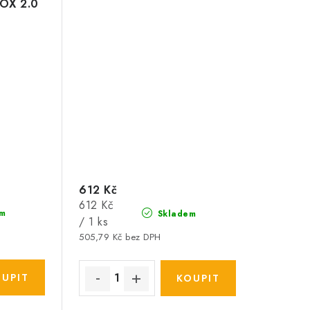
OX 2.0
612 Kč
Měrná
612 Kč
m
Skladem
cena:
/ 1 ks
505,79 Kč bez DPH