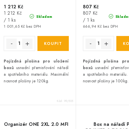
u
1 212 Kč
807 Kč
k
Měrná
Měrná
1 212 Kč
807 Kč
k
Skladem
Sklade
t
cena:
cena:
/ 1 ks
/ 1 ks
1 001,65 Kč bez DPH
666,94 Kč bez DPH
ů
ů
Pojízdná plošina pro uložení
Pojízdná plošina pr
boxů
usnadní přemisťování nářadí
boxů
usnadní přemisťov
a spotřebního materiálu. Maximální
a spotřebního materiálu.
nosnost plošiny je 120kg.
nosnost plošiny je 100kg.
Kód:
99/505
Organizér ONE 2XL 2.0 MFI
Box na nářadí