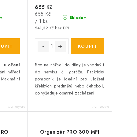
655 Kč
Měrná
655 Kč
m
Skladem
cena:
/ 1 ks
541,32 Kč bez DPH
o uložení
Box na nářadí do dílny
je vhodný i
ání nářadí
do servisu či garáže. Praktický
 Maximální
pomocník je ideální pro uložení
křehkých předmětů nebo čehokoli,
co vyžaduje opatrné zacházení.
Kód:
99/515
Kód:
99/519
 PRO
Organizér PRO 300 MFI