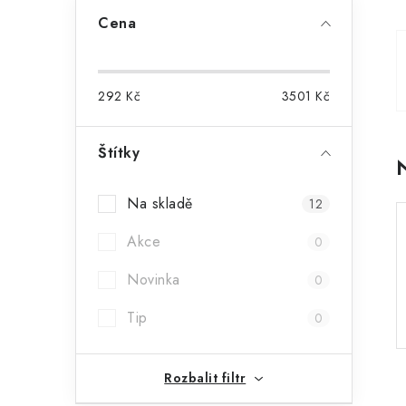
a
Cena
n
n
292
Kč
3501
Kč
í
p
Štítky
a
Na skladě
12
n
Akce
0
e
Novinka
0
l
Tip
0
Rozbalit filtr