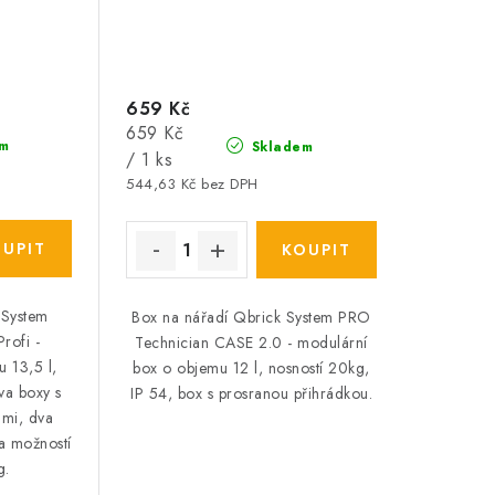
659 Kč
Měrná
659 Kč
m
Skladem
cena:
/ 1 ks
544,63 Kč bez DPH
 System
Box na nářadí Qbrick System PRO
rofi -
Technician CASE 2.0 - modulární
 13,5 l,
box o objemu 12 l, nosností 20kg,
va boxy s
IP 54, box s prosranou přihrádkou.
ami, dva
a možností
g.