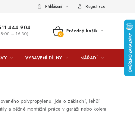
lkovna?
LICENCE K FOTOGRAFIÍM
Doplňkové služby Profiga
Přihlášení
Registrace
11 444 904
Prázdný košík
 8:00 – 16:30)
NÁKUPNÍ
KOŠÍK
AVY
VYBAVENÍ DÍLNY
NÁŘADÍ
ČIŠTĚNÍ
ovaného polypropylenu. Jde o základní, lehčí
ily a běžné montážní práce v garáži nebo kolem
e