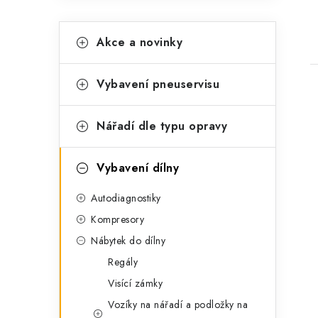
K
Přeskočit
Akce a novinky
kategorie
a
t
Vybavení pneuservisu
e
g
Nářadí dle typu opravy
o
r
i
Vybavení dílny
i
Autodiagnostiky
e
Kompresory
Nábytek do dílny
Regály
Visící zámky
Vozíky na nářadí a podložky na