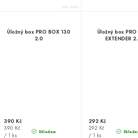
Kód:
56405
Úložný box PRO BOX 130
Úložný box PRO
2.0
EXTENDER 2
390 Kč
292 Kč
Měrná
Měrná
390 Kč
292 Kč
Skladem
Sklade
cena:
cena:
/ 1 ks
/ 1 ks