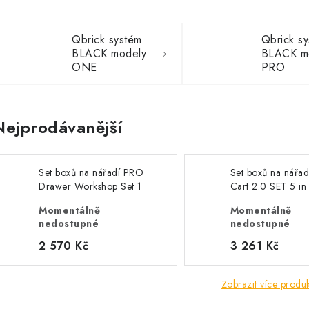
Qbrick systém
Qbrick s
BLACK modely
BLACK m
ONE
PRO
Nejprodávanější
Set boxů na nářadí PRO
Set boxů na nářa
Drawer Workshop Set 1
Cart 2.0 SET 5 in
2.0
Momentálně
Momentálně
nedostupné
nedostupné
2 570 Kč
3 261 Kč
Zobrazit více produ