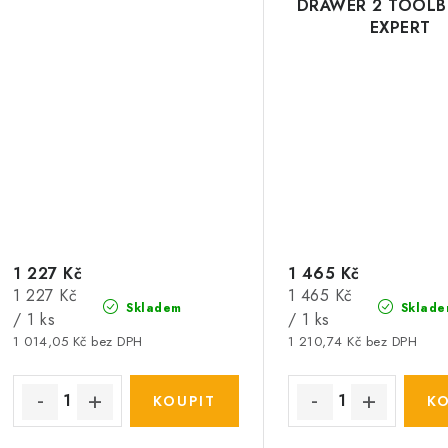
DRAWER 2 TOOLB
EXPERT
1 227 Kč
1 465 Kč
Měrná
Měrná
1 227 Kč
1 465 Kč
Skladem
Sklade
cena:
cena:
/ 1 ks
/ 1 ks
1 014,05 Kč bez DPH
1 210,74 Kč bez DPH