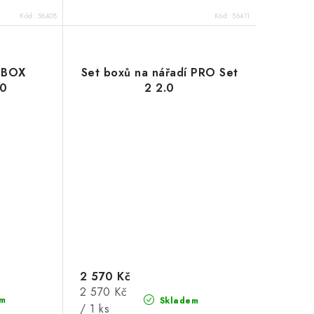
Kód:
56408
Kód:
56411
 BOX
Set boxů na nářadí PRO Set
.0
2 2.0
2 570 Kč
Měrná
2 570 Kč
m
Skladem
cena:
/ 1 ks