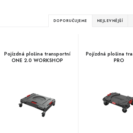
Ř
DOPORUČUJEME
NEJLEVNĚJŠÍ
a
V
z
ý
e
Pojízdná plošina transportní
Pojízdná plošina tr
p
ONE 2.0 WORKSHOP
PRO
n
í
s
p
p
r
r
o
o
d
d
u