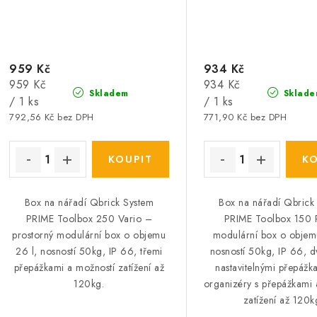
959 Kč
934 Kč
Měrná
Měrná
959 Kč
934 Kč
Skladem
Sklade
cena:
cena:
/ 1 ks
/ 1 ks
792,56 Kč bez DPH
771,90 Kč bez DPH
Box na nářadí Qbrick System
Box na nářadí Qbrick
PRIME Toolbox 250 Vario –
PRIME Toolbox 150 P
prostorný modulární box o objemu
modulární box o objemu
26 l, nosností 50kg, IP 66, třemi
nosností 50kg, IP 66, d
přepážkami a možností zatížení až
nastavitelnými přepážk
120kg.
organizéry s přepážkami 
zatížení až 120k