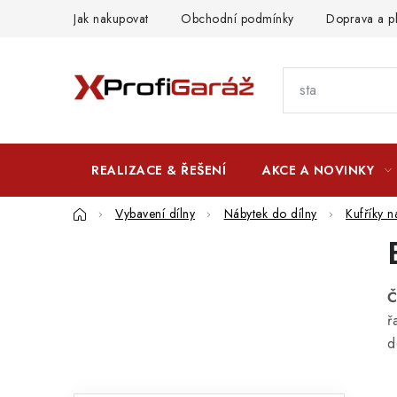
Přejít
Jak nakupovat
Obchodní podmínky
Doprava a p
na
obsah
REALIZACE & ŘEŠENÍ
AKCE A NOVINKY
Domů
Vybavení dílny
Nábytek do dílny
Kufříky n
P
o
Č
s
ř
t
d
r