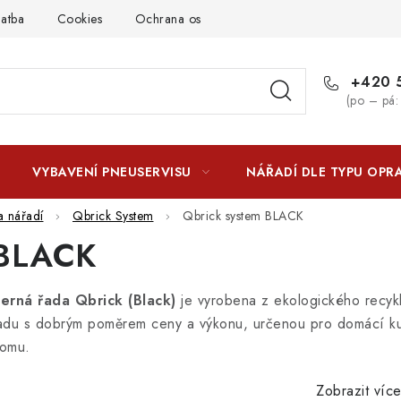
latba
Cookies
Ochrana osobních údajú
Jak funguje Zási
+420 5
(po – pá:
VYBAVENÍ PNEUSERVISU
NÁŘADÍ DLE TYPU OPR
a nářadí
Qbrick System
Qbrick system BLACK
BLACK
erná řada Qbrick (Black)
je vyrobena z ekologického recykl
adu s dobrým poměrem ceny a výkonu, určenou pro domácí kut
omu.
Zobrazit víc