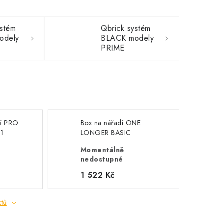
ystém
Qbrick systém
odely
BLACK modely
PRIME
dí PRO
Box na nářadí ONE
 1
LONGER BASIC
Momentálně
nedostupné
1 522 Kč
ktů