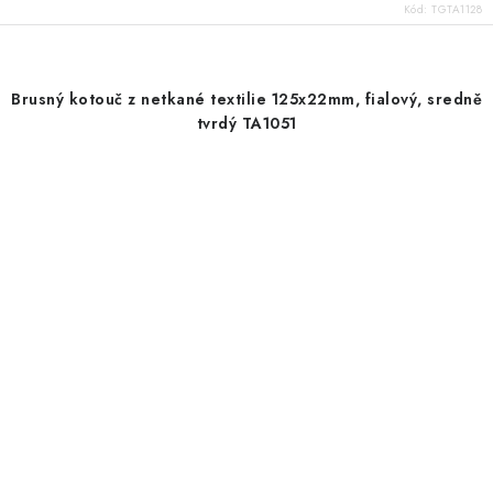
Kód:
TGTA1128
Brusný kotouč z netkané textilie 125x22mm, fialový, sredně
tvrdý TA1051