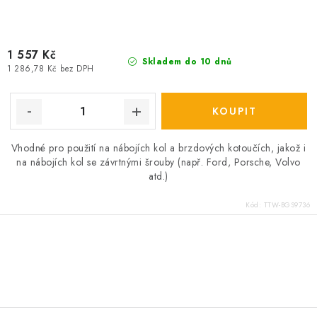
1 557 Kč
Skladem do 10 dnů
1 286,78 Kč bez DPH
Vhodné pro použití na nábojích kol a brzdových kotoučích, jakož i
na nábojích kol se závrtnými šrouby (např. Ford, Porsche, Volvo
atd.)
Kód:
TTW-BGS9736
O
v
l
á