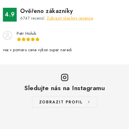
d
Ověřeno zákazníky
a
4.9
6747
recenzí.
Zobrazit všechny recenze
c
í
Petr Holub
p
r
v
vse v pomeru cena vykon super naradi
k
y
v
ý
Sledujte nás na Instagramu
p
i
s
ZOBRAZIT PROFIL
u