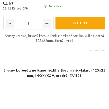
84 Kč
Skladem
69,42 Kč bez DPH
Brusný kotouč, brusný kotouč Disk z netkané textilie, vlákna černá
125x22mm, černý, tvrdý
Kód:
TGTA1050
Brusný kotouč z netkané textilie (kudrnaté vlákno) 125×22
mm, INOX/KOV, modrý, TA1128