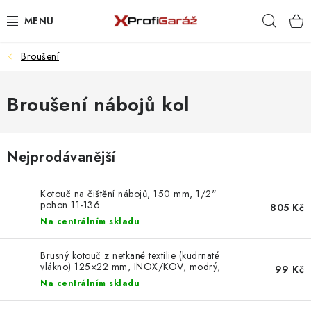
Přejít
Hleda
na
obsah
Broušení
REALIZACE & ŘEŠENÍ
AKCE A NOVINKY
Broušení nábojů kol
VYBAVENÍ PNEUSERVISU
Nejprodávanější
NÁŘADÍ DLE TYPU OPRAVY
Kotouč na čištění nábojů, 150 mm, 1/2"
VYBAVENÍ DÍLNY
pohon 11-136
805 Kč
Na centrálním skladu
NÁŘADÍ
Brusný kotouč z netkané textilie (kudrnaté
vlákno) 125×22 mm, INOX/KOV, modrý,
99 Kč
ČIŠTĚNÍ A MYTÍ
TA1128
Na centrálním skladu