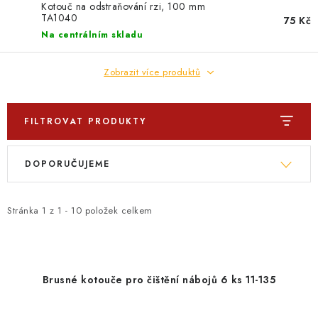
PROFI PORADNA
Kotouč na odstraňování rzi, 100 mm
TA1040
75 Kč
Na centrálním skladu
AUTODOPLŇKY
Zobrazit více produktů
KRYCÍ PLACHTY - CELTY
BALENÍ A EXPEDICE
FILTROVAT PRODUKTY
V
Ř
Jak nakupovat
Obchodní podmínky
Doprava a platba
DOPORUČUJEME
ý
a
Cookies
Ochrana osobních údajú
Jak funguje Zásilkovna?
p
z
LICENCE K FOTOGRAFIÍM
Doplňkové služby Profigaráž.cz
i
e
Stránka
1
z
1
-
10
položek celkem
Newslleter z Profigaraz.cz
Dárek k objednávce
s
n
p
í
r
p
Brusné kotouče pro čištění nábojů 6 ks 11-135
o
r
d
o