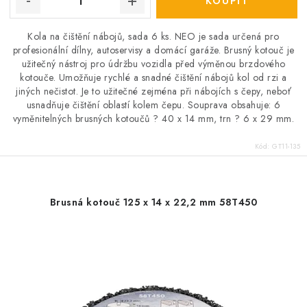
Kola na čištění nábojů, sada 6 ks. NEO je sada určená pro
profesionální dílny, autoservisy a domácí garáže. Brusný kotouč je
užitečný nástroj pro údržbu vozidla před výměnou brzdového
kotouče. Umožňuje rychlé a snadné čištění nábojů kol od rzi a
jiných nečistot. Je to užitečné zejména při nábojích s čepy, neboť
usnadňuje čištění oblastí kolem čepu. Souprava obsahuje: 6
vyměnitelných brusných kotoučů ? 40 x 14 mm, trn ? 6 x 29 mm.
Kód:
GT11-135
Brusná kotouč 125 x 14 x 22,2 mm 58T450