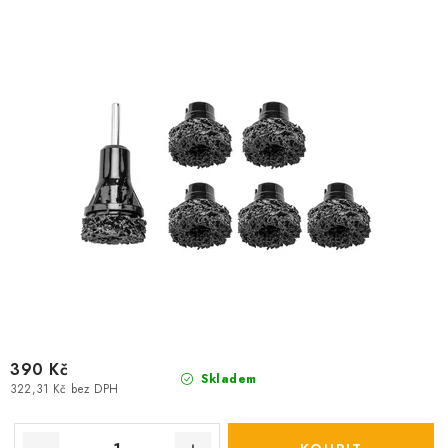
u
d
k
u
t
k
ů
t
ů
390 Kč
Skladem
322,31 Kč bez DPH