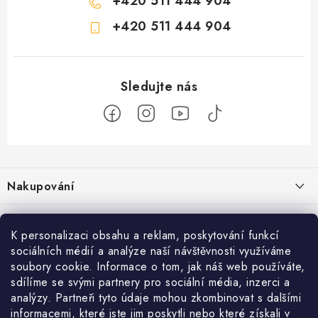
+420 511 444 904
+420 511 444 904
Z
á
Nakupování
p
a
Jak nakupovat
Objednávky
t
K personalizaci obsahu a reklam, poskytování funkcí
Obchodní podmínky
í
sociálních médií a analýze naší návštěvnosti využíváme
Reklamace / vrácení zboží
O nás
soubory cookie. Informace o tom, jak náš web používáte,
Doprava a platba
sdílíme se svými partnery pro sociální média, inzerci a
Použití Dárkové poukázky
Kontakty
Služby
Cookies
analýzy. Partneři tyto údaje mohou zkombinovat s dalšími
informacemi, které jste jim poskytli nebo které získali v