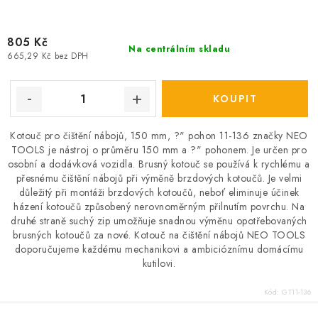
805 Kč
Na centrálním skladu
665,29 Kč bez DPH
Kotouč pro čištění nábojů, 150 mm, ?" pohon 11-136 značky NEO
TOOLS je nástroj o průměru 150 mm a ?" pohonem. Je určen pro
osobní a dodávková vozidla. Brusný kotouč se používá k rychlému a
přesnému čištění nábojů při výměně brzdových kotoučů. Je velmi
důležitý při montáži brzdových kotoučů, neboť eliminuje účinek
házení kotoučů způsobený nerovnoměrným přilnutím povrchu. Na
druhé straně suchý zip umožňuje snadnou výměnu opotřebovaných
brusných kotoučů za nové. Kotouč na čištění nábojů NEO TOOLS
doporučujeme každému mechanikovi a ambicióznímu domácímu
kutilovi.
Kód:
GT11-136