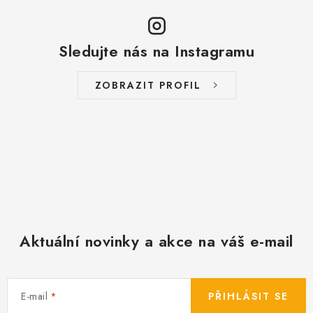
v
ý
Sledujte nás na Instagramu
p
i
s
ZOBRAZIT PROFIL
u
Aktuální novinky a akce na váš e-mail
E-mail
PŘIHLÁSIT SE