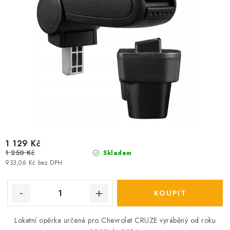
ů
t
ů
1 129 Kč
1 250 Kč
Skladem
933,06 Kč bez DPH
Loketní opěrka určená pro Chevrolet CRUZE vyráběný od roku