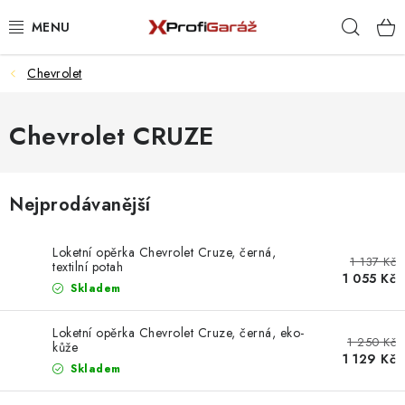
Přejít
Hleda
na
obsah
Chevrolet
REALIZACE & ŘEŠENÍ
AKCE A NOVINKY
Chevrolet CRUZE
VYBAVENÍ PNEUSERVISU
Nejprodávanější
NÁŘADÍ DLE TYPU OPRAVY
Loketní opěrka Chevrolet Cruze, černá,
1 137 Kč
VYBAVENÍ DÍLNY
textilní potah
1 055 Kč
Skladem
NÁŘADÍ
Loketní opěrka Chevrolet Cruze, černá, eko-
1 250 Kč
kůže
ČIŠTĚNÍ A MYTÍ
1 129 Kč
Skladem