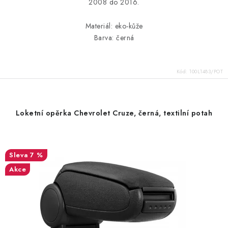
2008 do 2016.
Materiál: eko-kůže
Barva: černá
Kód:
100L1483/POT
Loketní opěrka Chevrolet Cruze, černá, textilní potah
7 %
Akce