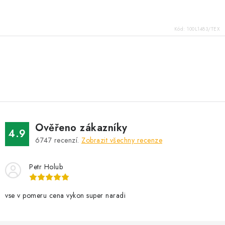
Kód:
100L1483/TEX
O
v
l
á
d
Ověřeno zákazníky
a
4.9
6747
recenzí.
Zobrazit všechny recenze
c
í
Petr Holub
p
r
v
vse v pomeru cena vykon super naradi
k
y