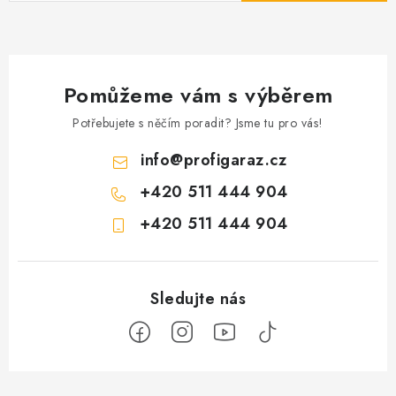
Pomůžeme vám s výběrem
Potřebujete s něčím poradit? Jsme tu pro vás!
info
@
profigaraz.cz
+420 511 444 904
+420 511 444 904
Z