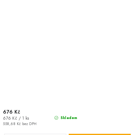
676 Kč
Měrná
676 Kč / 1 ks
Skladem
cena:
558,68 Kč bez DPH