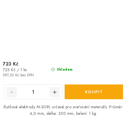
723 Kč
Měrná
723 Kč / 1 ks
Skladem
cena:
597,52 Kč bez DPH
Rutilové elektrody M-309L určené pro svařování materiálů. Průměr:
4,0 mm, délka: 350 mm, balení: 1 kg.