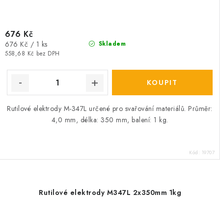
676 Kč
Měrná
676 Kč / 1 ks
Skladem
cena:
558,68 Kč bez DPH
Rutilové elektrody M-347L určené pro svařování materiálů. Průměr:
4,0 mm, délka: 350 mm, balení: 1 kg.
Kód:
19707
Rutilové elektrody M347L 2x350mm 1kg