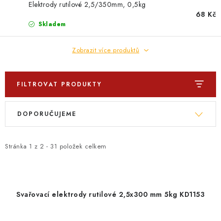
PROFI PORADNA
Elektrody rutilové 2,5/350mm, 0,5kg
68 Kč
Skladem
AUTODOPLŇKY
Zobrazit více produktů
KRYCÍ PLACHTY - CELTY
BALENÍ A EXPEDICE
FILTROVAT PRODUKTY
V
Ř
Jak nakupovat
Obchodní podmínky
Doprava a platba
DOPORUČUJEME
ý
a
Cookies
Ochrana osobních údajú
Jak funguje Zásilkovna?
p
z
LICENCE K FOTOGRAFIÍM
Doplňkové služby Profigaráž.cz
i
e
Stránka
1
z
2
-
31
položek celkem
Newslleter z Profigaraz.cz
Dárek k objednávce
s
n
p
í
r
p
Svařovací elektrody rutilové 2,5x300 mm 5kg KD1153
o
r
d
o