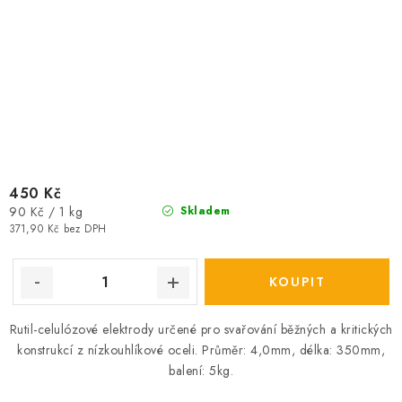
450 Kč
Měrná
90 Kč / 1 kg
Skladem
cena:
371,90 Kč bez DPH
Rutil-celulózové elektrody určené pro svařování běžných a kritických
konstrukcí z nízkouhlíkové oceli. Průměr: 4,0mm, délka: 350mm,
balení: 5kg.