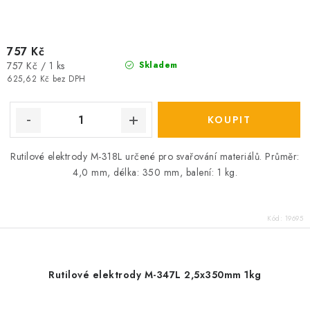
757 Kč
Měrná
757 Kč / 1 ks
Skladem
cena:
625,62 Kč bez DPH
Rutilové elektrody M-318L určené pro svařování materiálů. Průměr:
4,0 mm, délka: 350 mm, balení: 1 kg.
Kód:
19695
Rutilové elektrody M-347L 2,5x350mm 1kg