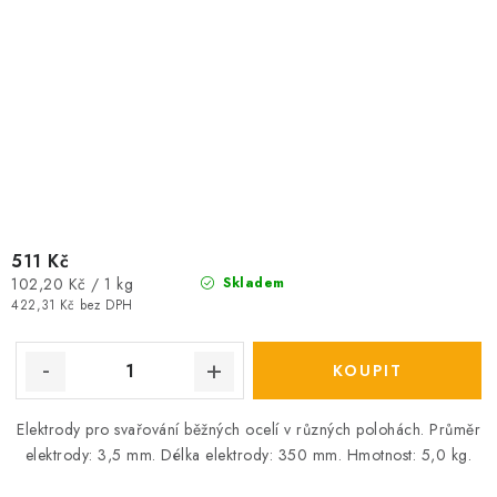
511 Kč
Měrná
102,20 Kč / 1 kg
Skladem
cena:
422,31 Kč bez DPH
Elektrody pro svařování běžných ocelí v různých polohách. Průměr
elektrody: 3,5 mm. Délka elektrody: 350 mm. Hmotnost: 5,0 kg.