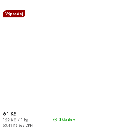
Výprodej
61 Kč
Měrná
122 Kč / 1 kg
Skladem
cena:
50,41 Kč bez DPH