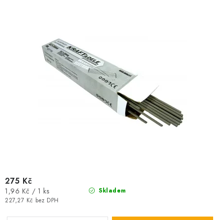
u
d
k
u
t
k
ů
t
ů
275 Kč
Měrná
1,96 Kč / 1 ks
Skladem
cena:
227,27 Kč bez DPH