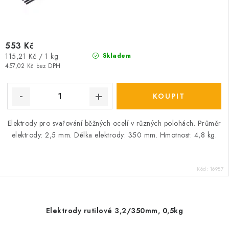
553 Kč
Měrná
115,21 Kč / 1 kg
Skladem
cena:
457,02 Kč bez DPH
Elektrody pro svařování běžných ocelí v různých polohách. Průměr
elektrody: 2,5 mm. Délka elektrody: 350 mm. Hmotnost: 4,8 kg.
Kód:
16987
Elektrody rutilové 3,2/350mm, 0,5kg