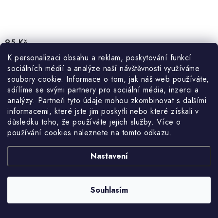
95 Kč
Měrná
95 Kč / 1 kg
Skladem
K personalizaci obsahu a reklam, poskytování funkcí
cena:
78,51 Kč bez DPH
sociálních médií a analýze naší návštěvnosti využíváme
soubory cookie. Informace o tom, jak náš web používáte,
sdílíme se svými partnery pro sociální média, inzerci a
analýzy. Partneři tyto údaje mohou zkombinovat s dalšími
informacemi, které jste jim poskytli nebo které získali v
Rutil-celulózové elektrody určené pro svařování běžných a kritických
důsledku toho, že používáte jejich služby. Více o
konstrukcí z nízkouhlíkové oceli. Průměr: 3,2mm, délka: 350mm,
používání cookies naleznete na tomto
odkazu
.
balení: 1kg.
Nastavení
Kód:
20024
Souhlasím
O
NAČÍST 13 DALŠÍCH