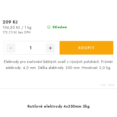
209 Kč
Měrná
104,50 Kč / 1 kg
Skladem
cena:
172,73 Kč bez DPH
Elektrody pro svařování běžných ocelí v různých polohách. Průměr
elektrody: 4,0 mm. Délka elektrody: 350 mm. Hmotnost: 2,0 kg.
Kód:
16996
Rutilové elektrody 4x350mm 5kg