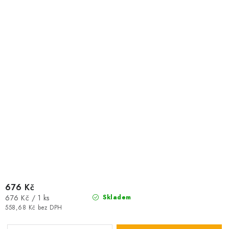
676 Kč
Měrná
676 Kč / 1 ks
Skladem
cena:
558,68 Kč bez DPH