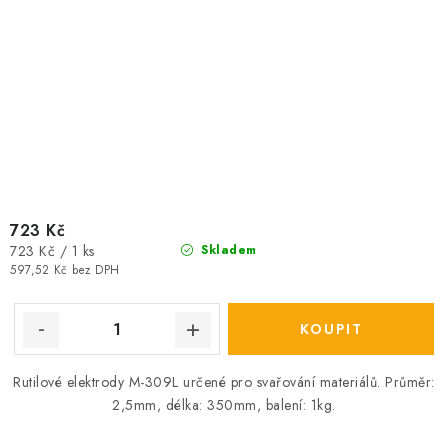
723 Kč
Měrná
723 Kč / 1 ks
Skladem
cena:
597,52 Kč bez DPH
Rutilové elektrody M-309L určené pro svařování materiálů. Průměr:
2,5mm, délka: 350mm, balení: 1kg.