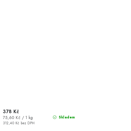
378 Kč
Měrná
75,60 Kč / 1 kg
Skladem
cena:
312,40 Kč bez DPH