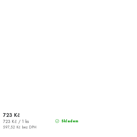
723 Kč
Měrná
723 Kč / 1 ks
Skladem
cena:
597,52 Kč bez DPH