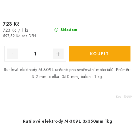
723 Kč
Měrná
723 Kč / 1 ks
Skladem
cena:
597,52 Kč bez DPH
Rutilové elektrody M-309L určené pro svařování materiálů. Průměr:
3,2 mm, délka: 350 mm, balení: 1 kg.
Kód:
19689
Rutilové elektrody M-309L 3x350mm 1kg