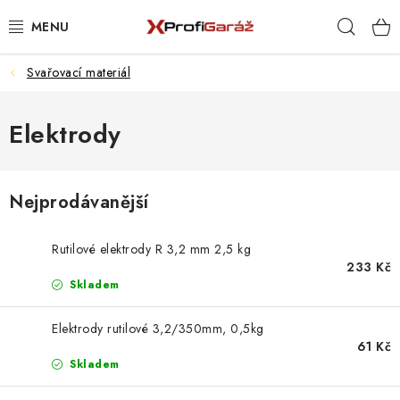
Přejít
Hleda
na
obsah
Svařovací materiál
REALIZACE & ŘEŠENÍ
AKCE A NOVINKY
Elektrody
VYBAVENÍ PNEUSERVISU
Nejprodávanější
NÁŘADÍ DLE TYPU OPRAVY
Rutilové elektrody R 3,2 mm 2,5 kg
VYBAVENÍ DÍLNY
233 Kč
Skladem
NÁŘADÍ
Elektrody rutilové 3,2/350mm, 0,5kg
61 Kč
ČIŠTĚNÍ A MYTÍ
Skladem