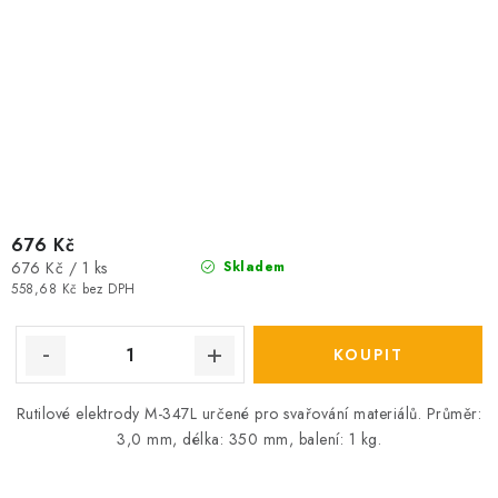
676 Kč
Měrná
676 Kč / 1 ks
Skladem
cena:
558,68 Kč bez DPH
Rutilové elektrody M-347L určené pro svařování materiálů. Průměr:
3,0 mm, délka: 350 mm, balení: 1 kg.