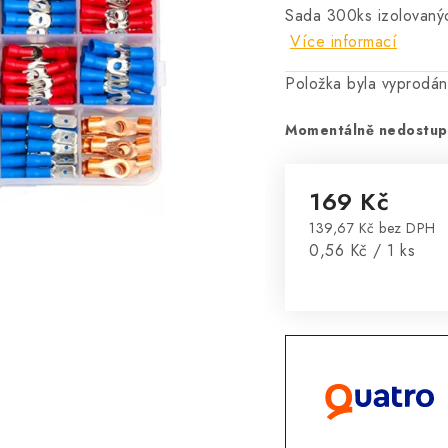
Sada 300ks izolovanýc
Více informací
Položka byla vyprodá
Momentálně nedostu
169 Kč
139,67 Kč bez DPH
Měrná cena:
0,56 Kč / 1 ks