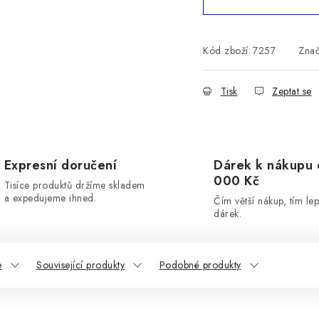
Kód zboží:
7257
Zna
Tisk
Zeptat se
Expresní doručení
Dárek k nákupu 
000 Kč
Tisíce produktů držíme skladem
a expedujeme ihned.
Čím větší nákup, tím lep
dárek.
e
Související produkty
Podobné produkty