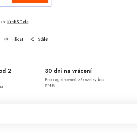
čka:
Kraft&Dele
Hlídat
Sdílet
od 2
30 dní na vrácení
Pro registrované zákazníky bez
stresu.
ší