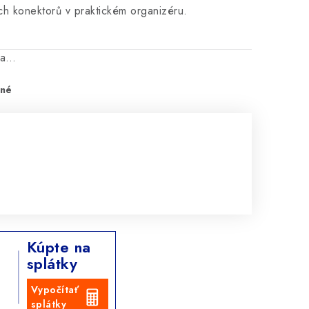
h konektorů v praktickém organizéru.
na…
pné
Kúpte na
splátky
Vypočítať
splátky