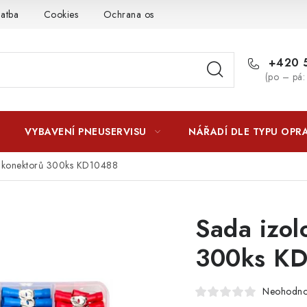
latba
Cookies
Ochrana osobních údajú
Jak funguje Zási
+420 5
(po – pá:
VYBAVENÍ PNEUSERVISU
NÁŘADÍ DLE TYPU OPR
h konektorů 300ks KD10488
Sada izol
300ks K
Neohodn