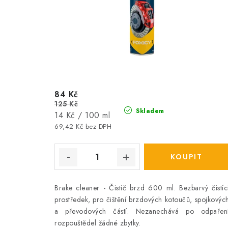
84 Kč
125 Kč
Skladem
Měrná
14 Kč / 100 ml
cena:
69,42 Kč bez DPH
Brake cleaner - Čistič brzd 600 ml. Bezbarvý čistíc
prostředek, pro čištění brzdových kotoučů, spojkovýc
a převodových částí. Nezanechává po odpařen
rozpouštědel žádné zbytky.