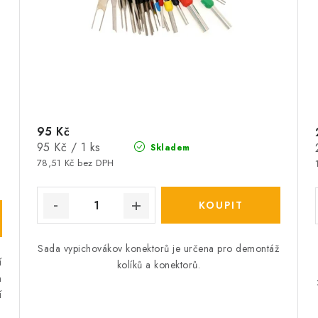
95 Kč
Měrná
95 Kč / 1 ks
Skladem
cena:
78,51 Kč bez DPH
Sada vypichovákov konektorů je určena pro demontáž
í
kolíků a konektorů.
h
í