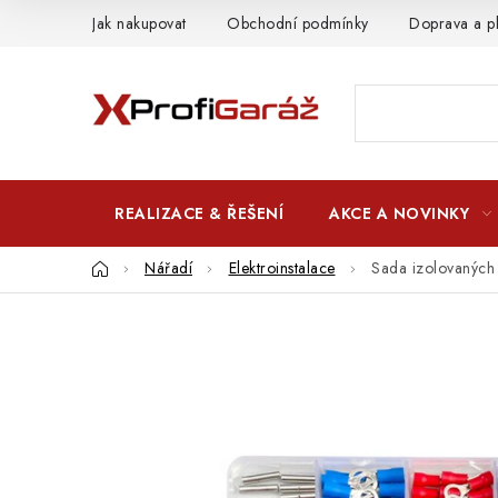
Přejít
Jak nakupovat
Obchodní podmínky
Doprava a p
na
obsah
REALIZACE & ŘEŠENÍ
AKCE A NOVINKY
Domů
Nářadí
Elektroinstalace
Sada izolovanýc