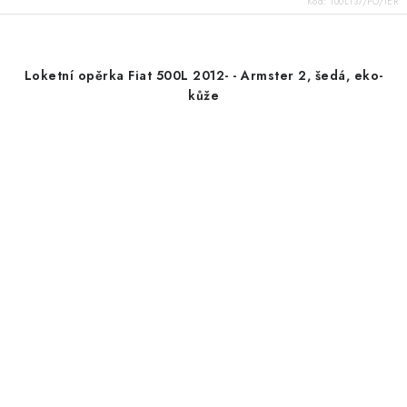
Kód:
100L137/PO/IER
Loketní opěrka Fiat 500L 2012- - Armster 2, šedá, eko-
kůže