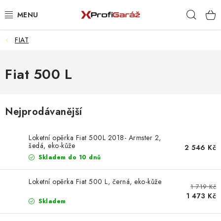
Přejít
Hleda
na
obsah
FIAT
REALIZACE & ŘEŠENÍ
AKCE A NOVINKY
Fiat 500 L
VYBAVENÍ PNEUSERVISU
Nejprodávanější
NÁŘADÍ DLE TYPU OPRAVY
Loketní opěrka Fiat 500L 2018- Armster 2,
VYBAVENÍ DÍLNY
šedá, eko-kůže
2 546 Kč
Skladem do 10 dnů
NÁŘADÍ
Loketní opěrka Fiat 500 L, černá, eko-kůže
1 719 Kč
ČIŠTĚNÍ A MYTÍ
1 473 Kč
Skladem