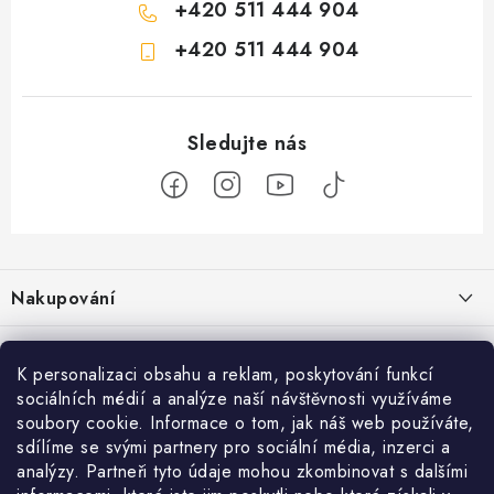
+420 511 444 904
+420 511 444 904
Z
á
Nakupování
p
a
Jak nakupovat
Objednávky
t
K personalizaci obsahu a reklam, poskytování funkcí
Obchodní podmínky
í
sociálních médií a analýze naší návštěvnosti využíváme
Reklamace / vrácení zboží
O nás
soubory cookie. Informace o tom, jak náš web používáte,
Doprava a platba
sdílíme se svými partnery pro sociální média, inzerci a
Použití Dárkové poukázky
Kontakty
Služby
Cookies
analýzy. Partneři tyto údaje mohou zkombinovat s dalšími