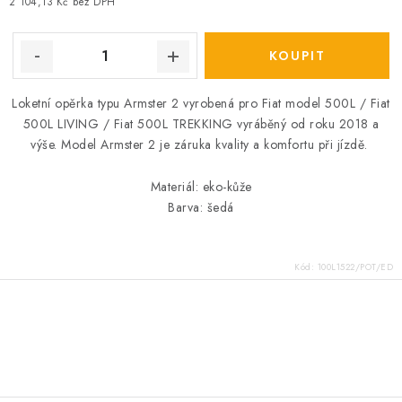
2 104,13 Kč bez DPH
Loketní opěrka typu Armster 2 vyrobená pro Fiat model 500L / Fiat
500L LIVING / Fiat 500L TREKKING vyráběný od roku 2018 a
výše. Model Armster 2 je záruka kvality a komfortu při jízdě.
Materiál: eko-kůže
Barva: šedá
Kód:
100L1522/POT/ED
O
v
l