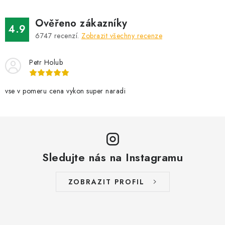
á
d
Ověřeno zákazníky
a
4.9
6747
recenzí.
Zobrazit všechny recenze
c
í
Petr Holub
p
r
v
vse v pomeru cena vykon super naradi
k
y
v
ý
Sledujte nás na Instagramu
p
i
s
ZOBRAZIT PROFIL
u