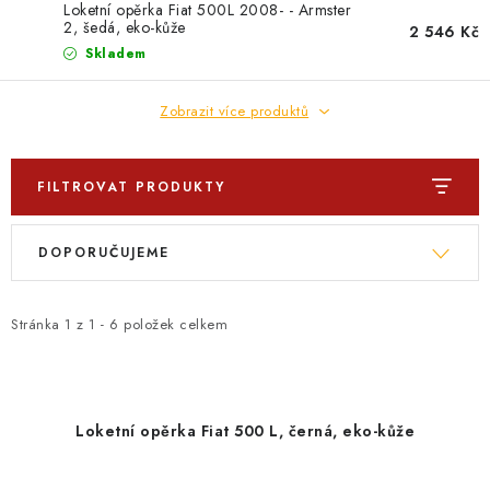
PROFI PORADNA
Loketní opěrka Fiat 500L 2008- - Armster
2, šedá, eko-kůže
2 546 Kč
Skladem
AUTODOPLŇKY
Zobrazit více produktů
KRYCÍ PLACHTY - CELTY
BALENÍ A EXPEDICE
FILTROVAT PRODUKTY
V
Ř
Jak nakupovat
Obchodní podmínky
Doprava a platba
DOPORUČUJEME
ý
a
Cookies
Ochrana osobních údajú
Jak funguje Zásilkovna?
p
z
LICENCE K FOTOGRAFIÍM
Doplňkové služby Profigaráž.cz
i
e
Stránka
1
z
1
-
6
položek celkem
Newslleter z Profigaraz.cz
Dárek k objednávce
s
n
p
í
r
p
Loketní opěrka Fiat 500 L, černá, eko-kůže
o
r
d
o