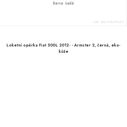
Barva: šedá
Kód:
100L1519/POT/ED
Loketní opěrka Fiat 500L 2012- - Armster 2, černá, eko-
kůže