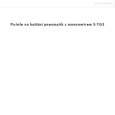
Kód:
GT14-718
Pistole na huštění pneumatik s manometrem S-TG3