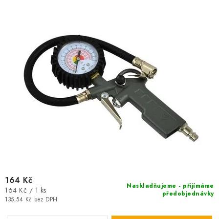
u
d
k
u
t
k
ů
t
ů
164 Kč
Naskladňujeme - přijímáme
Měrná
164 Kč / 1 ks
předobjednávky
cena:
135,54 Kč bez DPH