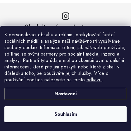
s
u
Sledujte nás na Instagramu
K personalizaci obsahu a reklam, poskytování funkcí
sociálních médií a analýze naší návštěvnosti využíváme
ZOBRAZIT PROFIL
soubory cookie. Informace o tom, jak náš web používáte,
sdílíme se svými partnery pro sociální média, inzerci a
analýzy. Partneři tyto údaje mohou zkombinovat s dalšími
informacemi, které jste jim poskytli nebo které získali v
důsledku toho, že používáte jejich služby. Více o
používání cookies naleznete na tomto
odkazu
.
Nastavení
Aktuální novinky a akce na váš e-mail
Souhlasím
E-mail
PŘIHLÁSIT SE