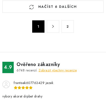
O
NAČÍST 6 DALŠÍCH
v
l
á
S
d
1
2
t
a
r
c
á
n
í
k
p
o
r
v
v
Ověřeno zákazníky
4.9
á
k
6748
recenzí.
Zobrazit všechny recenze
n
y
í
v
frantisek607763429 jezek
ý
p
vybory akorat drpbet drahy
i