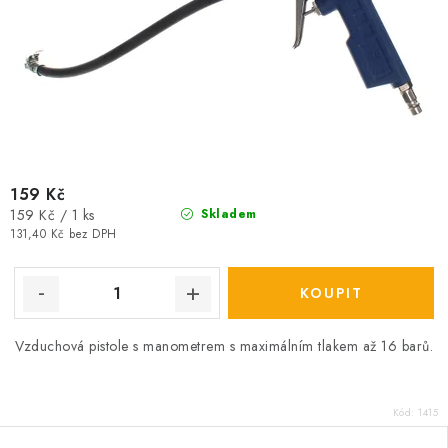
159 Kč
Měrná
159 Kč / 1 ks
Skladem
cena:
131,40 Kč bez DPH
Vzduchová pistole s manometrem s maximálním tlakem až 16 barů.
Kód:
1415