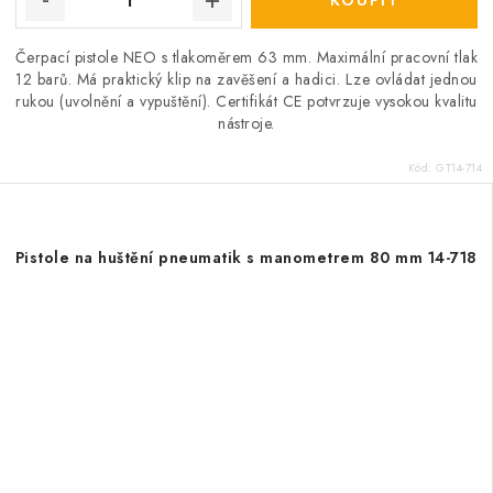
Čerpací pistole NEO s tlakoměrem 63 mm. Maximální pracovní tlak
12 barů. Má praktický klip na zavěšení a hadici. Lze ovládat jednou
rukou (uvolnění a vypuštění). Certifikát CE potvrzuje vysokou kvalitu
nástroje.
Kód:
GT14-714
Pistole na huštění pneumatik s manometrem 80 mm 14-718