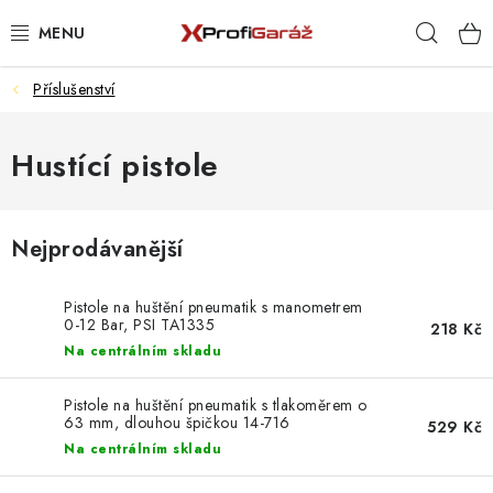
Přejít
Hleda
na
obsah
Příslušenství
REALIZACE & ŘEŠENÍ
AKCE A NOVINKY
Hustící pistole
VYBAVENÍ PNEUSERVISU
Nejprodávanější
NÁŘADÍ DLE TYPU OPRAVY
Pistole na huštění pneumatik s manometrem
VYBAVENÍ DÍLNY
0-12 Bar, PSI TA1335
218 Kč
Na centrálním skladu
NÁŘADÍ
Pistole na huštění pneumatik s tlakoměrem o
63 mm, dlouhou špičkou 14-716
529 Kč
ČIŠTĚNÍ A MYTÍ
Na centrálním skladu