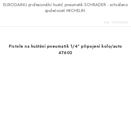
EURODAINU profesionální hustič pneumatik SCHRADER - schváleno
společností MICHELIN.
Kód:
TT519-9356S
Pistole na huštění pneumatik 1/4" připojení kolo/auto
47602