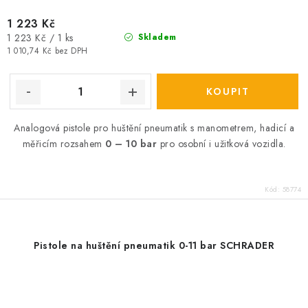
1 223 Kč
Měrná
1 223 Kč / 1 ks
Skladem
cena:
1 010,74 Kč bez DPH
Analogová pistole pro huštění pneumatik s manometrem, hadicí a
měřicím rozsahem
0 – 10 bar
pro osobní i užitková vozidla.
Kód:
58774
Pistole na huštění pneumatik 0-11 bar SCHRADER