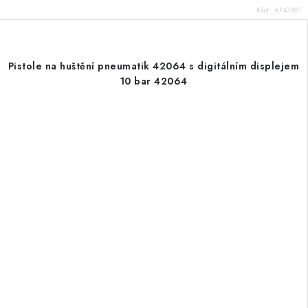
Kód:
AP47601
Pistole na huštění pneumatik 42064 s digitálním displejem
10 bar 42064