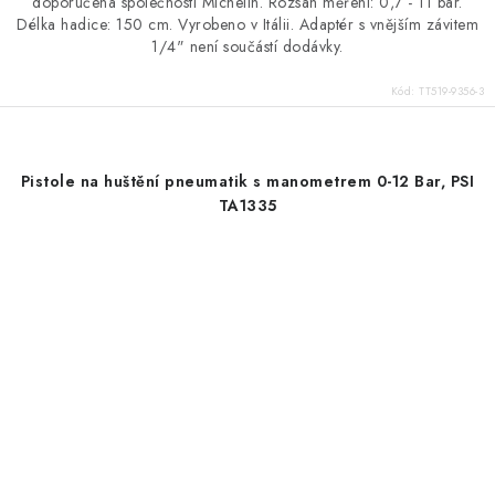
doporučená společností Michelin. Rozsah měření: 0,7 - 11 bar.
Délka hadice: 150 cm. Vyrobeno v Itálii. Adaptér s vnějším závitem
1/4" není součástí dodávky.
Kód:
TT519-9356-3
Pistole na huštění pneumatik s manometrem 0-12 Bar, PSI
TA1335