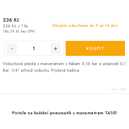
226 Kč
Měrná
226 Kč / 1 ks
Obvykle odesíláme do 7 až 14 dnů
cena:
186,78 Kč bez DPH
Vzduchová pistole s manometrem s tlakem 0-16 bar a přesností 0,1
Bar. 1/4" přívod vzduchu. Pryžová hadice.
Kód:
11388
Pistole na huštění pneumatik s manometrem TA101