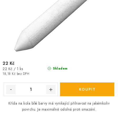
22 Kč
Měrná
22 Kč / 1 ks
Skladem
cena:
18,18 Kč bez DPH
Křída na kola bílé barvy má vynikající přilnavost na jakémkoliv
povrchu.
Je maximálně odolná proti smazání.