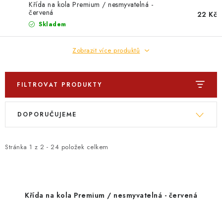
PROFI PORADNA
Křída na kola Premium / nesmyvatelná -
červená
22 Kč
Skladem
AUTODOPLŇKY
Zobrazit více produktů
KRYCÍ PLACHTY - CELTY
BALENÍ A EXPEDICE
FILTROVAT PRODUKTY
V
Ř
Jak nakupovat
Obchodní podmínky
Doprava a platba
DOPORUČUJEME
ý
a
Cookies
Ochrana osobních údajú
Jak funguje Zásilkovna?
p
z
LICENCE K FOTOGRAFIÍM
Doplňkové služby Profigaráž.cz
i
e
Stránka
1
z
2
-
24
položek celkem
Newslleter z Profigaraz.cz
Dárek k objednávce
s
n
p
í
r
p
Křída na kola Premium / nesmyvatelná - červená
o
r
d
o