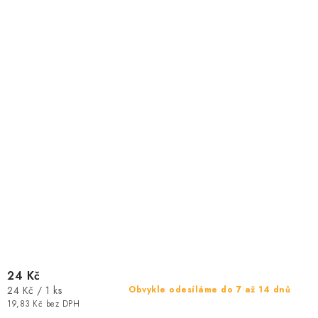
24 Kč
Měrná
24 Kč / 1 ks
Obvykle odesíláme do 7 až 14 dnů
cena:
19,83 Kč bez DPH