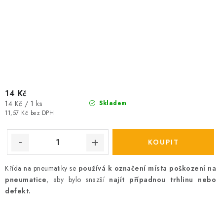
14 Kč
Měrná
14 Kč / 1 ks
Skladem
cena:
11,57 Kč bez DPH
Křída na pneumatiky se
používá k označení místa poškození na
pneumatice
, aby bylo snazší
najít případnou trhlinu nebo
defekt.