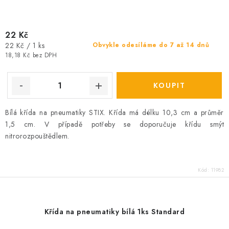
22 Kč
Měrná
22 Kč / 1 ks
Obvykle odesíláme do 7 až 14 dnů
cena:
18,18 Kč bez DPH
Bílá křída na pneumatiky STIX. Křída má délku 10,3 cm a průměr
1,5 cm. V případě potřeby se doporučuje křídu smýt
nitrorozpouštědlem.
Kód:
11982
Křída na pneumatiky bílá 1ks Standard