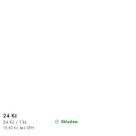
24 Kč
Měrná
24 Kč / 1 ks
Skladem
cena:
19,83 Kč bez DPH