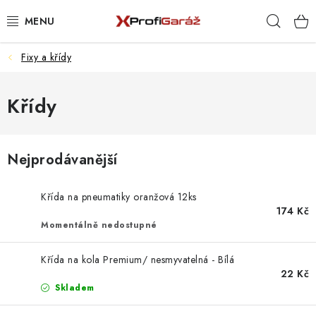
Přejít
Hleda
na
obsah
Fixy a křídy
REALIZACE & ŘEŠENÍ
AKCE A NOVINKY
Křídy
VYBAVENÍ PNEUSERVISU
Nejprodávanější
NÁŘADÍ DLE TYPU OPRAVY
Křída na pneumatiky oranžová 12ks
VYBAVENÍ DÍLNY
174 Kč
Momentálně nedostupné
NÁŘADÍ
Křída na kola Premium/ nesmyvatelná - Bílá
22 Kč
ČIŠTĚNÍ A MYTÍ
Skladem