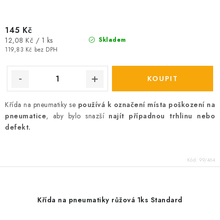
145 Kč
Měrná
12,08 Kč / 1 ks
Skladem
cena:
119,83 Kč bez DPH
Křída na pneumatiky se
používá k označení místa poškození na
pneumatice
, aby bylo snazší
najít případnou trhlinu nebo
defekt.
Kód:
99/464
Křída na pneumatiky růžová 1ks Standard