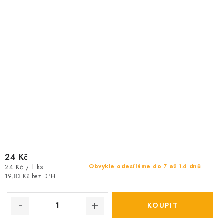
24 Kč
Měrná
24 Kč / 1 ks
Obvykle odesíláme do 7 až 14 dnů
cena:
19,83 Kč bez DPH