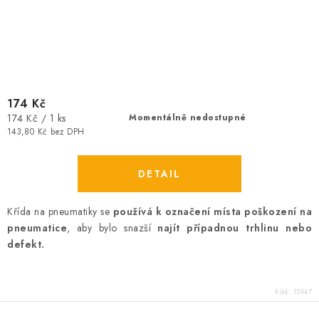
174 Kč
Měrná
174 Kč / 1 ks
Momentálně nedostupné
cena:
143,80 Kč bez DPH
Křída na pneumatiky se
používá k označení místa poškození na
pneumatice
, aby bylo snazší
najít případnou trhlinu nebo
defekt.
Kód:
15947