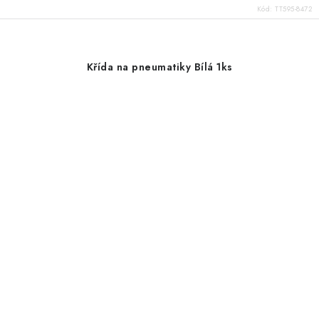
Kód:
TT595-8472
Křída na pneumatiky Bílá 1ks