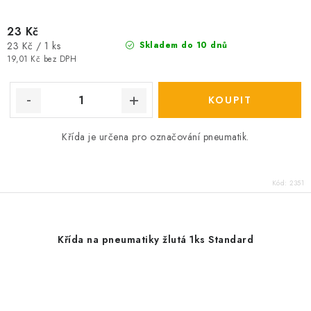
23 Kč
Měrná
23 Kč / 1 ks
Skladem do 10 dnů
cena:
19,01 Kč bez DPH
Křída je určena pro označování pneumatik.
Kód:
2351
Křída na pneumatiky žlutá 1ks Standard