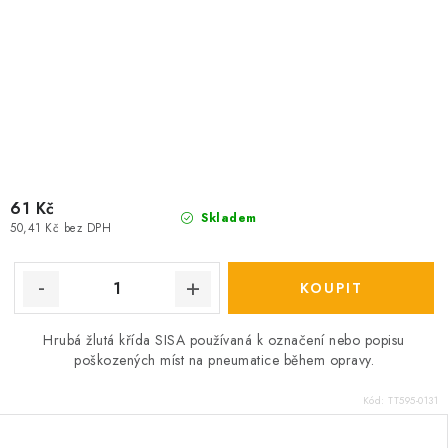
61 Kč
Skladem
50,41 Kč bez DPH
Hrubá žlutá křída SISA používaná k označení nebo popisu
poškozených míst na pneumatice během opravy.
Kód:
TT595-0131