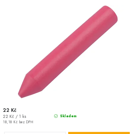
u
d
k
u
t
k
ů
t
ů
22 Kč
Měrná
22 Kč / 1 ks
Skladem
cena:
18,18 Kč bez DPH