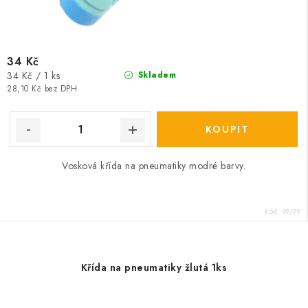
34 Kč
Měrná
34 Kč / 1 ks
Skladem
cena:
28,10 Kč bez DPH
Vosková křída na pneumatiky modré barvy.
Kód:
99/79
Křída na pneumatiky žlutá 1ks