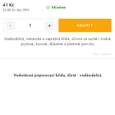
41 Kč
Skladem
33,88 Kč bez DPH
Voděodolná, netoxická a neprašná křída, účinná na suché i mokré
pryžové, kovové, skleněné a plastové povrchy
Kód:
TT595-8471
Vodotěsná popisovací křída, žlutá - voděodolná