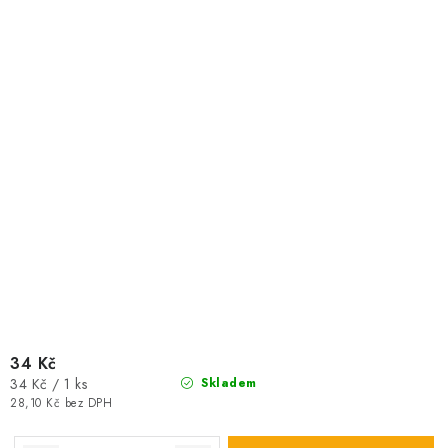
34 Kč
Měrná
34 Kč / 1 ks
Skladem
cena:
28,10 Kč bez DPH