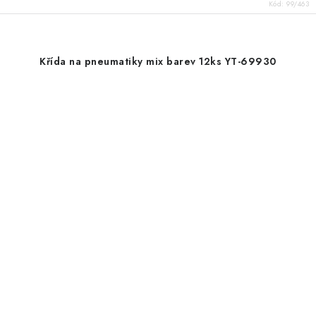
Kód:
99/463
Křída na pneumatiky mix barev 12ks YT-69930