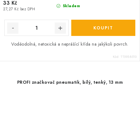
33 Kč
Skladem
27,27 Kč bez DPH
Voděodolná, netoxická a neprášící křída na jakýkoli povrch.
Kód:
TT595-8510
PROFI značkovač pneumatik, bílý, tenký, 13 mm