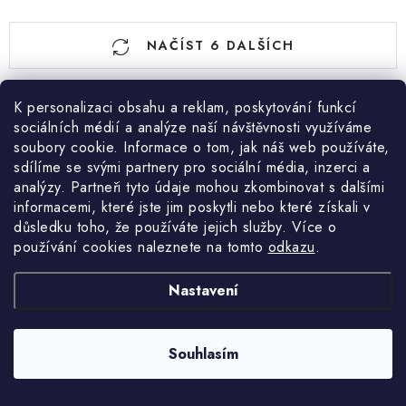
O
NAČÍST 6 DALŠÍCH
v
l
á
S
K personalizaci obsahu a reklam, poskytování funkcí
d
1
2
t
sociálních médií a analýze naší návštěvnosti využíváme
a
soubory cookie. Informace o tom, jak náš web používáte,
r
sdílíme se svými partnery pro sociální média, inzerci a
c
á
analýzy. Partneři tyto údaje mohou zkombinovat s dalšími
n
í
informacemi, které jste jim poskytli nebo které získali v
k
p
důsledku toho, že používáte jejich služby. Více o
o
r
používání cookies naleznete na tomto
odkazu
.
v
v
Ověřeno zákazníky
4.9
á
k
6748
recenzí.
Zobrazit všechny recenze
Nastavení
n
y
í
v
frantisek607763429 jezek
Souhlasím
ý
p
vybory akorat drpbet drahy