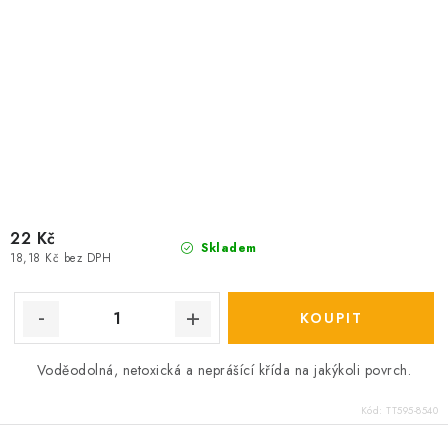
22 Kč
Skladem
18,18 Kč bez DPH
Voděodolná, netoxická a neprášící křída na jakýkoli povrch.
Kód:
TT595-8540