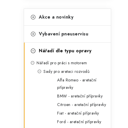
K
Přeskočit
Akce a novinky
kategorie
a
t
Vybavení pneuservisu
e
g
Nářadí dle typu opravy
o
Nářadí pro práci s motorem
r
t
Sady pro aretaci rozvodů
i
Alfa Romeo - aretační
e
přípravky
BMW - aretační přípravky
Citroen - aretační přípravky
Fiat - aretační přípravky
Ford - aretační přípravky