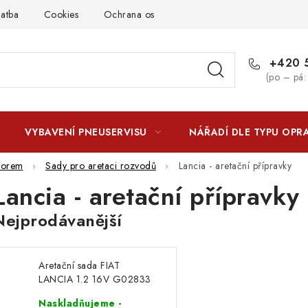
latba
Cookies
Ochrana osobních údajú
Jak funguje Zási
+420 5
(po – pá:
VYBAVENÍ PNEUSERVISU
NÁŘADÍ DLE TYPU OPR
torem
Sady pro aretaci rozvodů
Lancia - aretační přípravky
Lancia - aretační přípravky
Nejprodávanější
Aretační sada FIAT
LANCIA 1.2 16V G02833
Naskladňujeme -