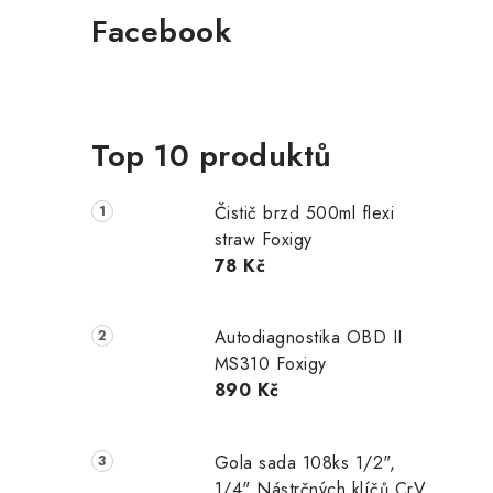
Facebook
Top 10 produktů
Čistič brzd 500ml flexi
straw Foxigy
78 Kč
Autodiagnostika OBD II
MS310 Foxigy
890 Kč
Gola sada 108ks 1/2",
1/4" Nástrčných klíčů CrV