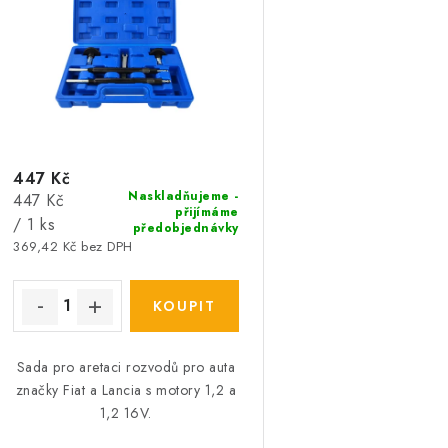
p
p
r
r
o
o
d
d
u
u
447 Kč
k
Naskladňujeme -
Měrná
447 Kč
k
přijímáme
t
cena:
/ 1 ks
předobjednávky
369,42 Kč bez DPH
ů
ů
Sada pro aretaci rozvodů pro auta
značky Fiat a Lancia s motory 1,2 a
1,2 16V.