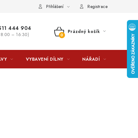
lkovna?
LICENCE K FOTOGRAFIÍM
Doplňkové služby Profiga
Přihlášení
Registrace
11 444 904
Prázdný košík
 8:00 – 16:30)
NÁKUPNÍ
KOŠÍK
AVY
VYBAVENÍ DÍLNY
NÁŘADÍ
ČIŠTĚNÍ