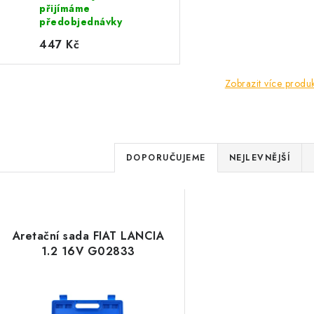
přijímáme
předobjednávky
447 Kč
Zobrazit více produ
Ř
DOPORUČUJEME
NEJLEVNĚJŠÍ
a
V
z
ý
e
Aretační sada FIAT LANCIA
p
1.2 16V G02833
n
í
s