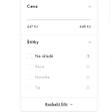
a
Cena
n
n
447
Kč
448
Kč
í
p
Štítky
a
Na skladě
1
n
Akce
0
e
Novinka
0
l
Tip
0
i
Rozbalit filtr