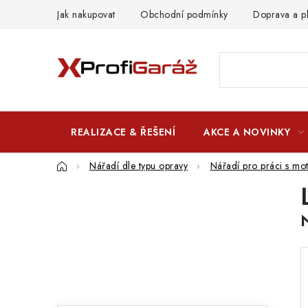
Přejít
Jak nakupovat
Obchodní podmínky
Doprava a p
na
obsah
REALIZACE & ŘEŠENÍ
AKCE A NOVINKY
Domů
Nářadí dle typu opravy
Nářadí pro práci s mo
P
o
s
t
r