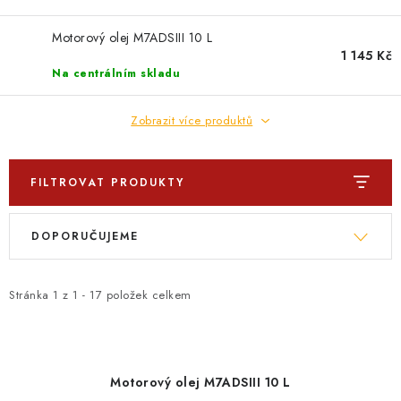
PROFI PORADNA
Motorový olej M7ADSIII 10 L
AUTODOPLŇKY
1 145 Kč
Na centrálním skladu
KRYCÍ PLACHTY - CELTY
Zobrazit více produktů
BALENÍ A EXPEDICE
FILTROVAT PRODUKTY
Jak nakupovat
Obchodní podmínky
Doprava a platba
V
Ř
Cookies
Ochrana osobních údajú
Jak funguje Zásilkovna?
DOPORUČUJEME
ý
a
LICENCE K FOTOGRAFIÍM
Doplňkové služby Profigaráž.cz
p
z
Newslleter z Profigaraz.cz
Dárek k objednávce
i
e
Stránka
1
z
1
-
17
položek celkem
s
n
p
í
r
p
Motorový olej M7ADSIII 10 L
o
r