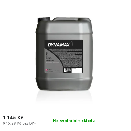
d
o
u
d
k
u
t
k
ů
t
ů
1 145 Kč
Na centrálním skladu
946,28 Kč bez DPH