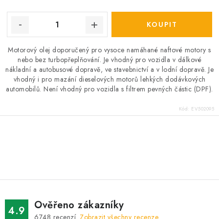
Motorový olej doporučený pro vysoce namáhané naftové motory s
nebo bez turbopřeplňování. Je vhodný pro vozidla v dálkové
nákladní a autobusové dopravě, ve stavebnictví a v lodní dopravě. Je
vhodný i pro mazání dieselových motorů lehkých dodávkových
automobilů. Není vhodný pro vozidla s filtrem pevných částic (DPF).
Kód:
EV502095
O
v
l
á
d
Ověřeno zákazníky
a
4.9
6748
recenzí.
Zobrazit všechny recenze