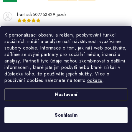
c
í
frantisek607763429 jezek
p
r
v
vybory akorat drpbet drahy
K personalizaci obsahu a reklam, poskytování funkcí
k
sociálních médií a analýze naší návštěvnosti využíváme
y
soubory cookie. Informace o tom, jak náš web používáte,
v
sdílíme se svými partnery pro sociální média, inzerci a
analýzy. Partneři tyto údaje mohou zkombinovat s dalšími
ý
informacemi, které jste jim poskytli nebo které získali v
Sledujte nás na Instagramu
p
důsledku toho, že používáte jejich služby. Více o
i
používání cookies naleznete na tomto
odkazu
.
s
ZOBRAZIT PROFIL
u
Nastavení
Souhlasím