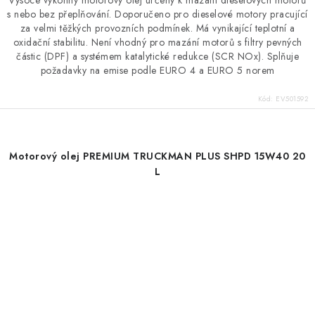
Vysoce výkonný motorový olej určený k mazání dieselových motorů
s nebo bez přeplňování. Doporučeno pro dieselové motory pracující
za velmi těžkých provozních podmínek. Má vynikající teplotní a
oxidační stabilitu. Není vhodný pro mazání motorů s filtry pevných
částic (DPF) a systémem katalytické redukce (SCR NOx). Splňuje
požadavky na emise podle EURO 4 a EURO 5 norem
Kód:
EV501592
Motorový olej PREMIUM TRUCKMAN PLUS SHPD 15W40 20
L