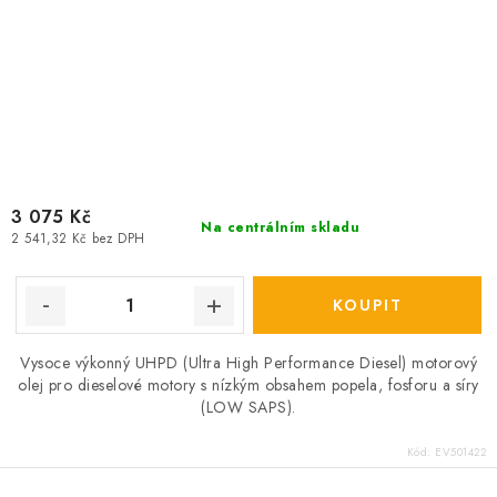
3 075 Kč
Na centrálním skladu
2 541,32 Kč bez DPH
Vysoce výkonný UHPD (Ultra High Performance Diesel) motorový
olej pro dieselové motory s nízkým obsahem popela, fosforu a síry
(LOW SAPS).
Kód:
EV501422