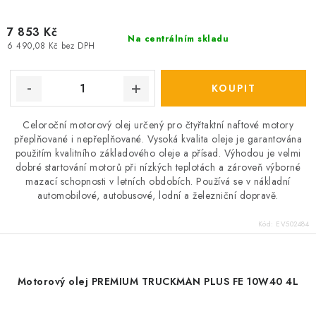
7 853 Kč
Na centrálním skladu
6 490,08 Kč bez DPH
Celoroční motorový olej určený pro čtyřtaktní naftové motory
přeplňované i nepřeplňované. Vysoká kvalita oleje je garantována
použitím kvalitního základového oleje a přísad. Výhodou je velmi
dobré startování motorů při nízkých teplotách a zároveň výborné
mazací schopnosti v letních obdobích. Používá se v nákladní
automobilové, autobusové, lodní a železniční dopravě.
Kód:
EV502484
Motorový olej PREMIUM TRUCKMAN PLUS FE 10W40 4L