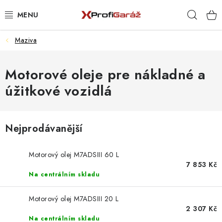
Přejít
Hleda
na
obsah
Maziva
REALIZACE & ŘEŠENÍ
AKCE A NOVINKY
Motorové oleje pre nákladné a
úžitkové vozidlá
VYBAVENÍ PNEUSERVISU
NÁŘADÍ DLE TYPU OPRAVY
Nejprodávanější
VYBAVENÍ DÍLNY
Motorový olej M7ADSIII 60 L
7 853 Kč
NÁŘADÍ
Na centrálním skladu
ČIŠTĚNÍ A MYTÍ
Motorový olej M7ADSIII 20 L
2 307 Kč
Na centrálním skladu