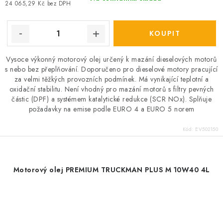
24 065,29 Kč bez DPH
Vysoce výkonný motorový olej určený k mazání dieselových motorů
s nebo bez přeplňování. Doporučeno pro dieselové motory pracující
za velmi těžkých provozních podmínek. Má vynikající teplotní a
oxidační stabilitu. Není vhodný pro mazání motorů s filtry pevných
částic (DPF) a systémem katalytické redukce (SCR NOx). Splňuje
požadavky na emise podle EURO 4 a EURO 5 norem
Kód:
EV502150
Motorový olej PREMIUM TRUCKMAN PLUS M 10W40 4L