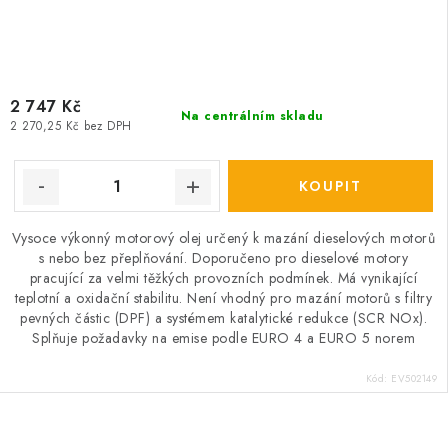
2 747 Kč
Na centrálním skladu
2 270,25 Kč bez DPH
Vysoce výkonný motorový olej určený k mazání dieselových motorů
s nebo bez přeplňování. Doporučeno pro dieselové motory
pracující za velmi těžkých provozních podmínek. Má vynikající
teplotní a oxidační stabilitu. Není vhodný pro mazání motorů s filtry
pevných částic (DPF) a systémem katalytické redukce (SCR NOx).
Splňuje požadavky na emise podle EURO 4 a EURO 5 norem
Kód:
EV502149