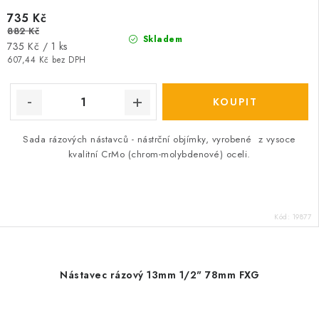
735 Kč
882 Kč
Skladem
Měrná
735 Kč / 1 ks
cena:
607,44 Kč bez DPH
Sada rázových nástavců - nástrční objímky, vyrobené z vysoce
kvalitní CrMo (chrom-molybdenové) oceli.
Kód:
19877
Nástavec rázový 13mm 1/2" 78mm FXG