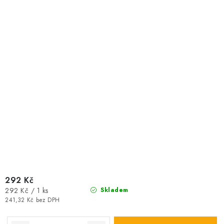
292 Kč
Měrná
292 Kč / 1 ks
Skladem
cena:
241,32 Kč bez DPH