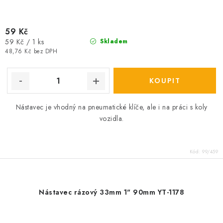
59 Kč
Měrná
59 Kč / 1 ks
Skladem
cena:
48,76 Kč bez DPH
Nástavec je vhodný na pneumatické klíče, ale i na práci s koly
vozidla.
Kód:
99/459
Nástavec rázový 33mm 1" 90mm YT-1178