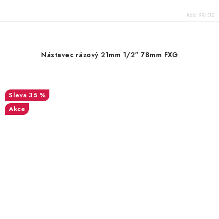
Kód:
99/312
Nástavec rázový 21mm 1/2" 78mm FXG
35 %
Akce