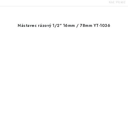
Kód:
99/462
Nástavec rázový 1/2" 16mm / 78mm YT-1036