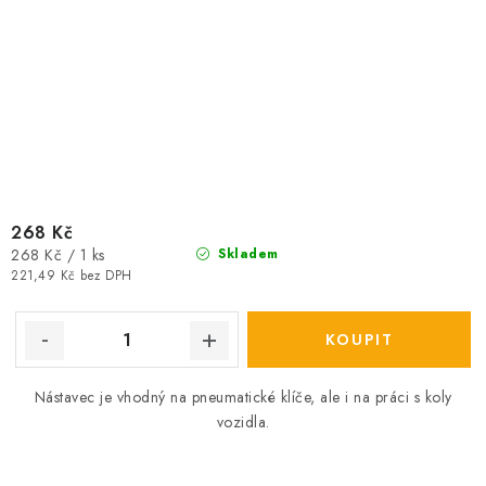
268 Kč
Měrná
268 Kč / 1 ks
Skladem
cena:
221,49 Kč bez DPH
Nástavec je vhodný na pneumatické klíče, ale i na práci s koly
vozidla.