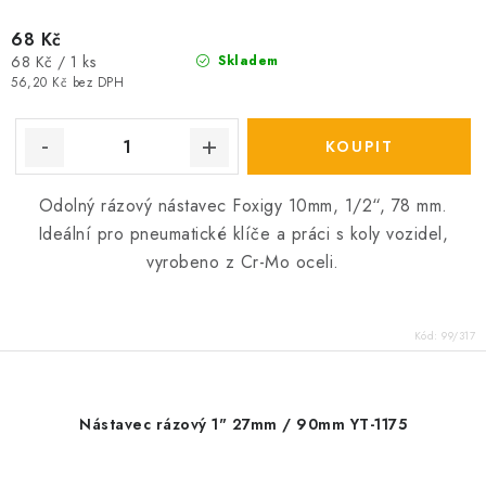
68 Kč
Měrná
68 Kč / 1 ks
Skladem
cena:
56,20 Kč bez DPH
Odolný rázový nástavec Foxigy 10mm, 1/2“, 78 mm.
Ideální pro pneumatické klíče a práci s koly vozidel,
vyrobeno z Cr-Mo oceli.
Kód:
99/317
Nástavec rázový 1" 27mm / 90mm YT-1175