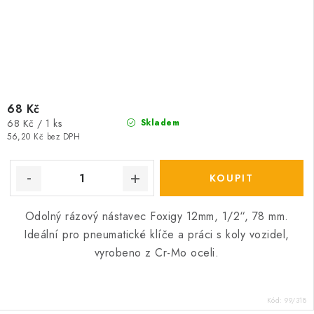
68 Kč
Měrná
68 Kč / 1 ks
Skladem
cena:
56,20 Kč bez DPH
Odolný rázový nástavec Foxigy 12mm, 1/2“, 78 mm.
Ideální pro pneumatické klíče a práci s koly vozidel,
vyrobeno z Cr-Mo oceli.
Kód:
99/318