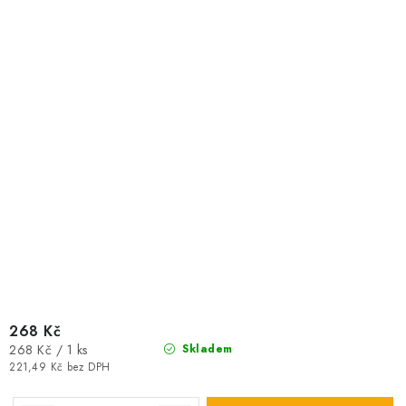
268 Kč
Měrná
268 Kč / 1 ks
Skladem
cena:
221,49 Kč bez DPH