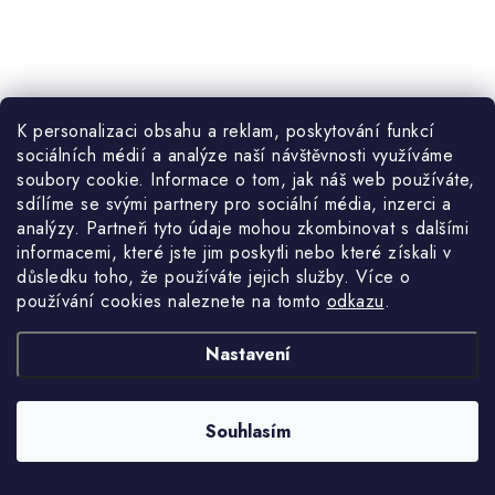
114 Kč
K personalizaci obsahu a reklam, poskytování funkcí
Skladem
sociálních médií a analýze naší návštěvnosti využíváme
94,21 Kč bez DPH
soubory cookie. Informace o tom, jak náš web používáte,
sdílíme se svými partnery pro sociální média, inzerci a
analýzy. Partneři tyto údaje mohou zkombinovat s dalšími
informacemi, které jste jim poskytli nebo které získali v
důsledku toho, že používáte jejich služby. Více o
1/2" dlouhé nástrčné hlavice, 24 mm, CrMo ocel
používání cookies naleznete na tomto
odkazu
.
Kód:
GT12-324
Nastavení
O
NAČÍST 18 DALŠÍCH
v
Souhlasím
l
á
S