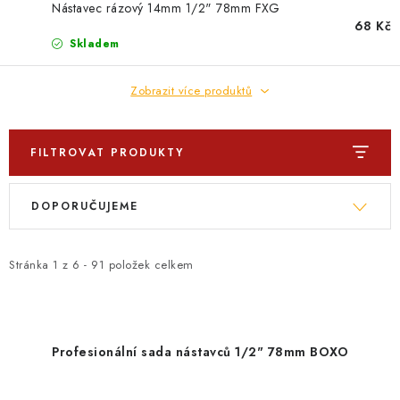
PROFI PORADNA
Nástavec rázový 14mm 1/2" 78mm FXG
68 Kč
Skladem
AUTODOPLŇKY
Zobrazit více produktů
KRYCÍ PLACHTY - CELTY
BALENÍ A EXPEDICE
FILTROVAT PRODUKTY
V
Ř
Jak nakupovat
Obchodní podmínky
Doprava a platba
DOPORUČUJEME
ý
a
Cookies
Ochrana osobních údajú
Jak funguje Zásilkovna?
p
z
LICENCE K FOTOGRAFIÍM
Doplňkové služby Profigaráž.cz
i
e
Stránka
1
z
6
-
91
položek celkem
Newslleter z Profigaraz.cz
Dárek k objednávce
s
n
p
í
r
p
Profesionální sada nástavců 1/2" 78mm BOXO
o
r
d
o