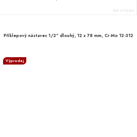
Kód:
GT10-263
Příklepový nástavec 1/2" dlouhý, 12 x 78 mm, Cr-Mo 12-312
Výprodej