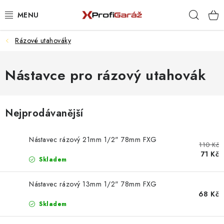
Přejít
Hleda
na
obsah
Rázové utahováky
REALIZACE & ŘEŠENÍ
AKCE A NOVINKY
Nástavce pro rázový utahovák
VYBAVENÍ PNEUSERVISU
Nejprodávanější
NÁŘADÍ DLE TYPU OPRAVY
Nástavec rázový 21mm 1/2" 78mm FXG
110 Kč
VYBAVENÍ DÍLNY
71 Kč
Skladem
NÁŘADÍ
Nástavec rázový 13mm 1/2" 78mm FXG
68 Kč
ČIŠTĚNÍ A MYTÍ
Skladem