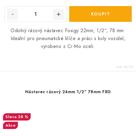
Odolný rázový nástavec Foxigy 22mm, 1/2“, 78 mm.
Ideální pro pneumatické klíče a práci s koly vozidel,
vyrobeno z Cr-Mo oceli.
Kód:
99/315
Nástavec rázový 24mm 1/2" 78mm FXG
28 %
Akce