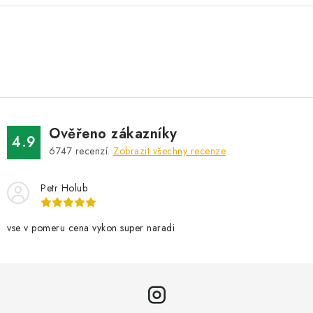
O
v
l
á
d
Ověřeno zákazníky
a
4.9
6747
recenzí.
Zobrazit všechny recenze
c
í
Petr Holub
p
r
v
vse v pomeru cena vykon super naradi
k
y
v
ý