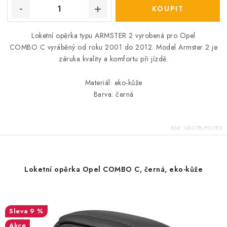
Loketní opěrka typu ARMSTER 2 vyrobená pro Opel
COMBO C vyráběný od roku 2001 do 2012. Model Armster 2 je
záruka kvality a komfortu při jízdě.
Materiál: eko-kůže
Barva: černá
Kód:
100L178/PO/IER
Loketní opěrka Opel COMBO C, černá, eko-kůže
9 %
Akce