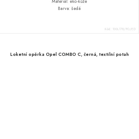
Materiál: eko-kůže
Barva: šedá
Kód:
100L178/PO/ED
Loketní opěrka Opel COMBO C, černá, textilní potah