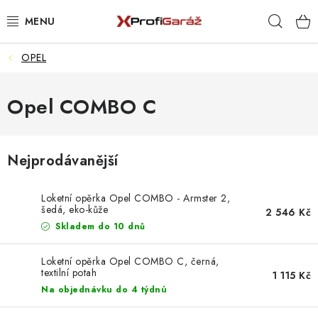
Přejít
Hleda
na
obsah
OPEL
REALIZACE & ŘEŠENÍ
AKCE A NOVINKY
Opel COMBO C
VYBAVENÍ PNEUSERVISU
Nejprodávanější
NÁŘADÍ DLE TYPU OPRAVY
Loketní opěrka Opel COMBO - Armster 2,
VYBAVENÍ DÍLNY
šedá, eko-kůže
2 546 Kč
Skladem do 10 dnů
NÁŘADÍ
Loketní opěrka Opel COMBO C, černá,
textilní potah
1 115 Kč
ČIŠTĚNÍ A MYTÍ
Na objednávku do 4 týdnú