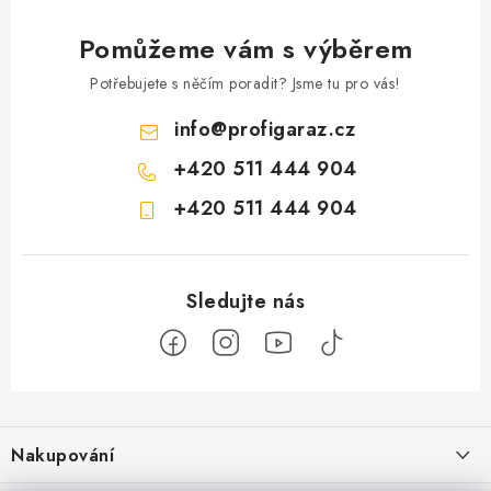
Pomůžeme vám s výběrem
Potřebujete s něčím poradit? Jsme tu pro vás!
info
@
profigaraz.cz
+420 511 444 904
+420 511 444 904
Z
á
Nakupování
p