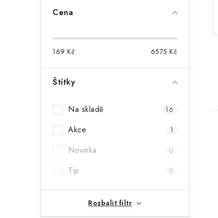
a
Cena
n
n
169
Kč
6575
Kč
í
p
Štítky
a
Na skladě
16
n
Akce
1
e
Novinka
0
l
Tip
0
i
Rozbalit filtr