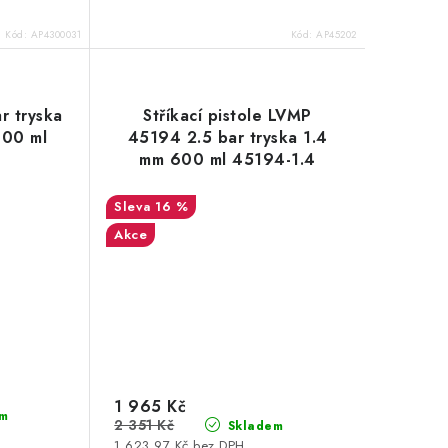
Kód:
AP4300031
Kód:
AP45202
ar tryska
Stříkací pistole LVMP
400 ml
45194 2.5 bar tryska 1.4
mm 600 ml 45194-1.4
16 %
Akce
1 965 Kč
m
2 351 Kč
Skladem
1 623,97 Kč bez DPH