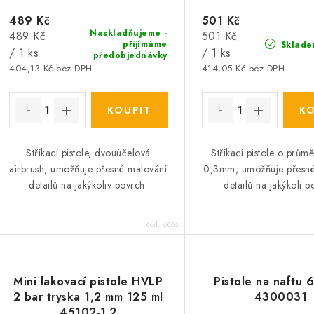
489 Kč
501 Kč
Naskladňujeme -
Měrná
Měrná
489 Kč
501 Kč
přijímáme
Sklade
cena:
cena:
/ 1 ks
/ 1 ks
předobjednávky
404,13 Kč bez DPH
414,05 Kč bez DPH
Stříkací pistole, dvouúčelová
Stříkací pistole o průmě
airbrush, umožňuje přesné malování
0,3mm, umožňuje přesné
detailů na jakýkoliv povrch.
detailů na jakýkoli p
Kód:
6066
Mini lakovací pistole HVLP
Pistole na naftu 6
2 bar tryska 1,2 mm 125 ml
4300031
45102-1.2