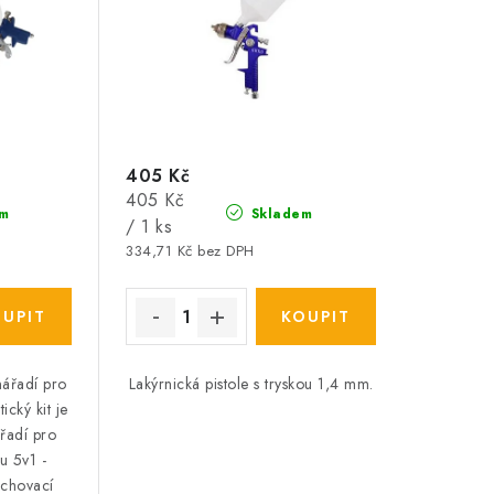
405 Kč
Měrná
405 Kč
m
Skladem
cena:
/ 1 ks
334,71 Kč bez DPH
nářadí pro
Lakýrnická pistole s tryskou 1,4 mm.
cký kit je
řadí pro
u 5v1 -
achovací