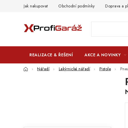
Přejít
Jak nakupovat
Obchodní podmínky
Doprava a p
na
obsah
REALIZACE & ŘEŠENÍ
AKCE A NOVINKY
Domů
Nářadí
Lakýrnické nářadí
Pistole
Pneu
P
o
s
t
r