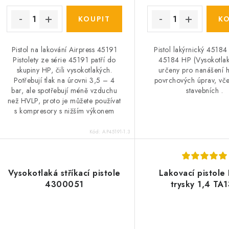
Pistol na lakování Airpress 45191
Pistol lakýrnický 45184 
Pistolety ze série 45191 patří do
45184 HP (Vysokotlak
skupiny HP, čili vysokotlakých.
určeny pro nanášení h
Potřebují tlak na úrovni 3,5 – 4
povrchových úprav, vče
bar, ale spotřebují méně vzduchu
stavebních .
než HVLP, proto je můžete používat
s kompresory s nižším výkonem
Kód:
AP45191-1.3
Vysokotlaká stříkací pistole
Lakovací pistole
4300051
trysky 1,4 TA