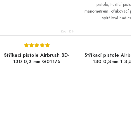
pistole, hustící pist
manometrem, ofukovací p
spirálová hadic
Kód:
1014
Stříkací pistole Airbrush BD-
Stříkací pistole Air
130 0,3 mm G01175
130 0,3mm 1-3,