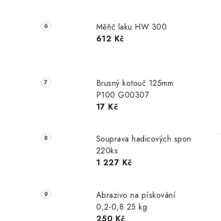
Měřič laku HW 300
612 Kč
Brusný kotouč 125mm
P100 G00307
17 Kč
Souprava hadicových spon
220ks
1 227 Kč
Abrazivo na pískování
0,2-0,8 25 kg
250 Kč