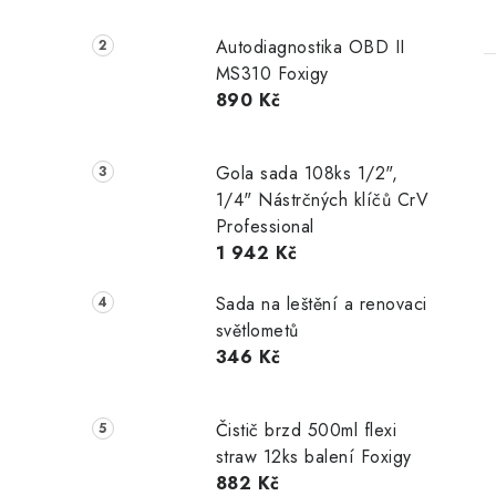
Autodiagnostika OBD II
MS310 Foxigy
890 Kč
Gola sada 108ks 1/2",
1/4" Nástrčných klíčů CrV
Professional
1 942 Kč
Sada na leštění a renovaci
světlometů
346 Kč
Čistič brzd 500ml flexi
straw 12ks balení Foxigy
882 Kč