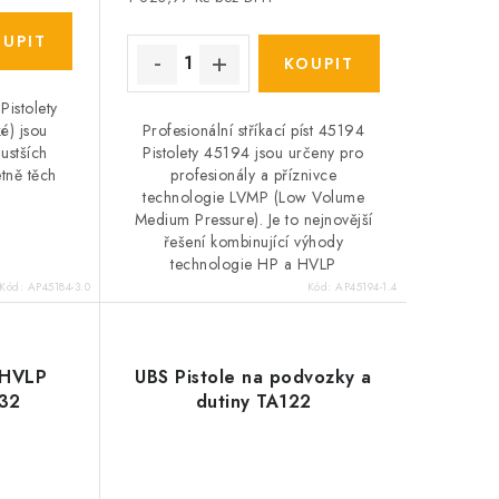
Pistolety
Profesionální stříkací píst 45194
é) jsou
Pistolety 45194 jsou určeny pro
ustších
profesionály a příznivce
tně těch
technologie LVMP (Low Volume
Medium Pressure). Je to nejnovější
řešení kombinující výhody
technologie HP a HVLP
Kód:
AP45184-3.0
Kód:
AP45194-1.4
 HVLP
UBS Pistole na podvozky a
132
dutiny TA122