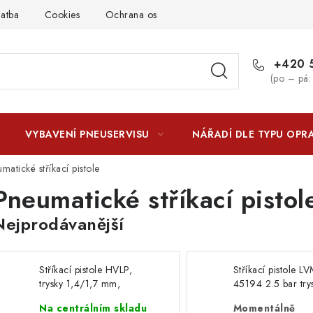
latba
Cookies
Ochrana osobních údajú
Jak funguje Zási
+420 5
(po – pá:
VYBAVENÍ PNEUSERVISU
NÁŘADÍ DLE TYPU OPR
matické stříkací pistole
Pneumatické stříkací pistol
Nejprodávanější
Stříkací pistole HVLP,
Stříkací pistole L
trysky 1,4/1,7 mm,
45194 2.5 bar try
dehydrátor
mm 600 ml 4519
Na centrálním skladu
Momentálně