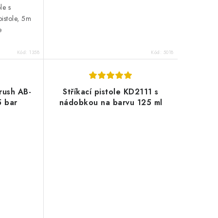
ole s
istole, 5m
e
Kód:
1358
Kód:
5018
brush AB-
Stříkací pistole KD2111 s
5 bar
nádobkou na barvu 125 ml