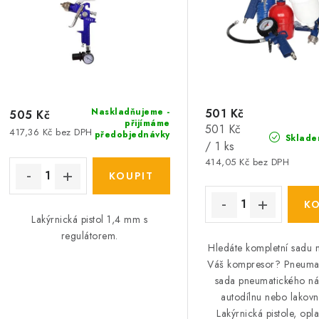
p
r
r
o
o
d
d
u
u
Naskladňujeme -
501 Kč
505 Kč
k
přijímáme
Měrná
501 Kč
417,36 Kč bez DPH
k
předobjednávky
Sklade
t
cena:
/ 1 ks
414,05 Kč bez DPH
ů
ů
Lakýrnická pistol 1,4 mm s
regulátorem.
Hledáte kompletní sadu 
Váš kompresor? Pneumati
sada pneumatického ná
autodílnu nebo lakovn
Lakýrnická pistole, opl