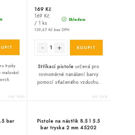
169 Kč
Měrná
169 Kč
m
Skladem
cena:
/ 1 ks
139,67 Kč bez DPH
ru trysky
Stříkací pistole
určená pro
 malování
rovnoměrné nanášení barvy
ovrch.
pomocí stlačeného vzduchu.
Kód:
16352
Kód:
21638
.5 bar
Pistole na nástřik 8.5 l 5.5
bar tryska 2 mm 45202