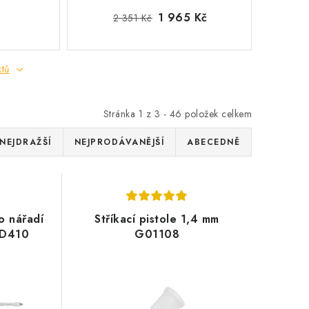
1 965 Kč
2 351 Kč
ktů
Stránka
1
z
3
-
46
položek celkem
NEJDRAŽŠÍ
NEJPRODÁVANĚJŠÍ
ABECEDNĚ
o nářadí
Stříkací pistole 1,4 mm
KD410
G01108