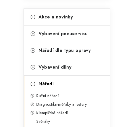
K
Přeskočit
Akce a novinky
kategorie
a
t
Vybavení pneuservisu
e
g
Nářadí dle typu opravy
o
t
r
Vybavení dílny
i
Nářadí
e
Ruční nářadí
Diagnostika-měřáky a testery
Klempířské nářadí
Svěráky