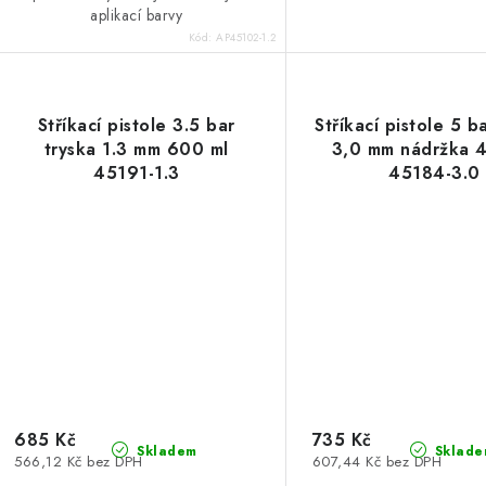
aplikací barvy
Kód:
AP45102-1.2
Stříkací pistole 3.5 bar
Stříkací pistole 5 b
tryska 1.3 mm 600 ml
3,0 mm nádržka 
45191-1.3
45184-3.0
685 Kč
735 Kč
Skladem
Sklade
566,12 Kč bez DPH
607,44 Kč bez DPH