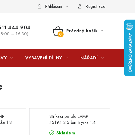
lkovna?
LICENCE K FOTOGRAFIÍM
Doplňkové služby Profiga
Přihlášení
Registrace
11 444 904
Prázdný košík
 8:00 – 16:30)
NÁKUPNÍ
KOŠÍK
AVY
VYBAVENÍ DÍLNY
NÁŘADÍ
ČIŠTĚNÍ
e
VMP
Stříkací pistole LVMP
ska 1.8
45194 2.5 bar tryska 1.4
4-1.8
mm 600 ml 45194-1.4
Skladem