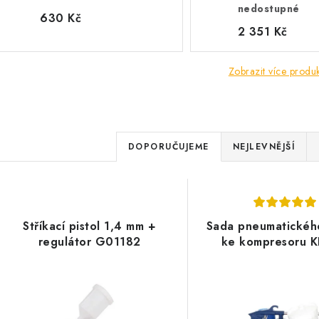
nedostupné
630 Kč
2 351 Kč
Zobrazit více produ
Ř
DOPORUČUJEME
NEJLEVNĚJŠÍ
a
V
z
ý
e
Stříkací pistol 1,4 mm +
Sada pneumatickéh
p
regulátor G01182
ke kompresoru 
n
í
s
p