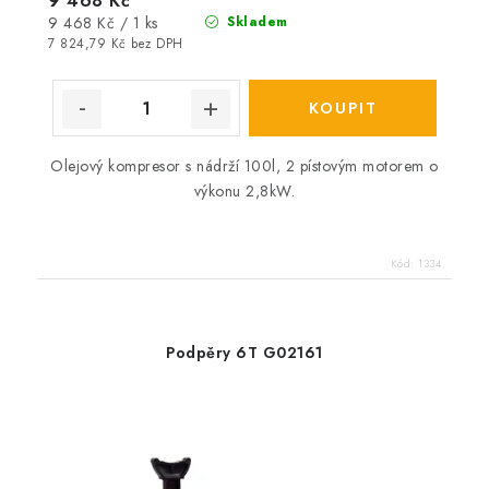
9 468 Kč
Měrná
9 468 Kč / 1 ks
Skladem
cena:
7 824,79 Kč bez DPH
Olejový kompresor s nádrží 100l, 2 pístovým motorem o
výkonu 2,8kW.
Kód:
1334
Podpěry 6T G02161