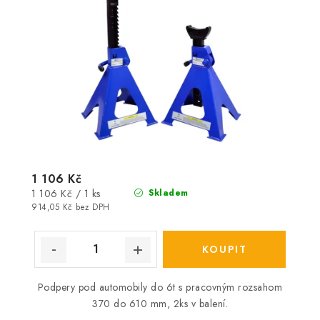
1 106 Kč
Měrná
1 106 Kč / 1 ks
Skladem
cena:
914,05 Kč bez DPH
Podpery pod automobily do 6t s pracovným rozsahom
370 do 610 mm, 2ks v balení.