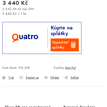
3 440 Kč
2 842,98 Kč bez DPH
Měrná cena:
3 440 Kč / 1 ks
Kúpte na
splátky
Vypočítať
splátky
Kód zboží:
99/458
Značka:
Mar-Pol
Tisk
Zeptat se
Hlídat
Sdílet