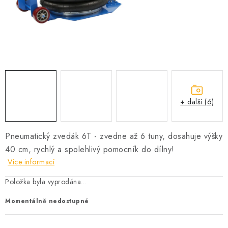
PROFI PORADNA
AUTODOPLŇKY
KRYCÍ PLACHTY - CELTY
BALENÍ A EXPEDICE
+ další (6)
Jak nakupovat
Obchodní podmínky
Doprava a platba
Cookies
Ochrana osobních údajú
Jak funguje Zásilkovna?
Pneumatický zvedák 6T - zvedne až 6 tuny, dosahuje výšky
LICENCE K FOTOGRAFIÍM
Doplňkové služby Profigaráž.cz
40 cm, rychlý a spolehlivý pomocník do dílny!
Newslleter z Profigaraz.cz
Dárek k objednávce
Více informací
Položka byla vyprodána…
Momentálně nedostupné