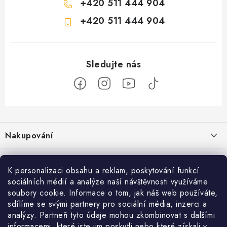
+420 511 444 904
+420 511 444 904
Z
á
Nakupování
p
a
Jak nakupovat
Objednávky
t
K personalizaci obsahu a reklam, poskytování funkcí
Obchodní podmínky
í
sociálních médií a analýze naší návštěvnosti využíváme
Reklamace / vrácení zboží
O nás
soubory cookie. Informace o tom, jak náš web používáte,
Doprava a platba
sdílíme se svými partnery pro sociální média, inzerci a
Použití Dárkové poukázky
Kontakty
Služby
Cookies
analýzy. Partneři tyto údaje mohou zkombinovat s dalšími
informacemi, které jste jim poskytli nebo které získali v