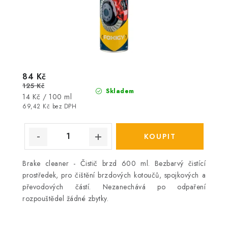
84 Kč
125 Kč
Skladem
Měrná
14 Kč / 100 ml
cena:
69,42 Kč bez DPH
Brake cleaner - Čistič brzd 600 ml. Bezbarvý čistící
prostředek, pro čištění brzdových kotoučů, spojkových a
převodových částí. Nezanechává po odpaření
rozpouštědel žádné zbytky.