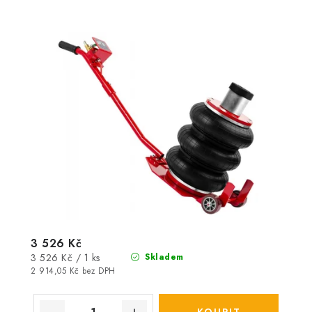
3 526 Kč
Měrná
3 526 Kč / 1 ks
Skladem
cena:
2 914,05 Kč bez DPH