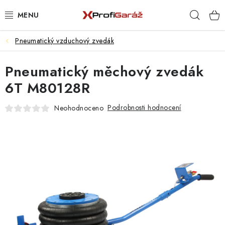
Přejít
Hleda
na
obsah
Pneumatický vzduchový zvedák
REALIZACE & ŘEŠENÍ
Pneumatický měchový zvedák
AKCE A NOVINKY
6T M80128R
VYBAVENÍ PNEUSERVISU
Podrobnosti hodnocení
Neohodnoceno
NÁŘADÍ DLE TYPU OPRAVY
VYBAVENÍ DÍLNY
NÁŘADÍ
ČIŠTĚNÍ A MYTÍ