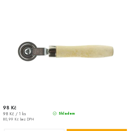
u
d
k
u
t
k
ů
t
ů
98 Kč
Měrná
98 Kč / 1 ks
Skladem
cena:
80,99 Kč bez DPH