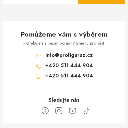
Pomůžeme vám s výběrem
Potřebujete s něčím poradit? Jsme tu pro vás!
info
@
profigaraz.cz
+420 511 444 904
+420 511 444 904
Z