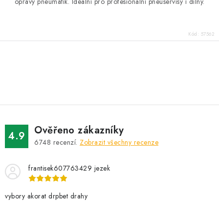
opravy pneumatik. Ideální pro profesionální pneuservisy i dílny.
Kód:
57562
O
v
l
á
d
Ověřeno zákazníky
a
4.9
6748
recenzí.
Zobrazit všechny recenze
c
í
frantisek607763429 jezek
p
r
v
vybory akorat drpbet drahy
k