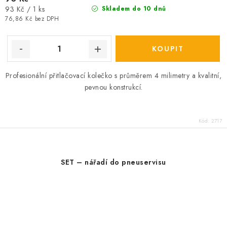
Měrná
93 Kč / 1 ks
Skladem do 10 dnů
cena:
76,86 Kč bez DPH
Profesionální přitlačovací kolečko s průměrem 4 milimetry a kvalitní,
pevnou konstrukcí.
Kód:
2717
SET – nářadí do pneuservisu