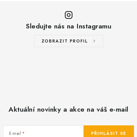
y
v
ý
Sledujte nás na Instagramu
p
i
s
ZOBRAZIT PROFIL
u
Aktuální novinky a akce na váš e-mail
E-mail
PŘIHLÁSIT SE