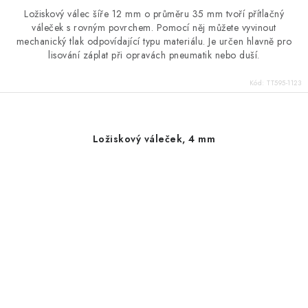
Ložiskový válec šíře 12 mm o průměru 35 mm tvoří přítlačný
váleček s rovným povrchem. Pomocí něj můžete vyvinout
mechanický tlak odpovídající typu materiálu. Je určen hlavně pro
lisování záplat při opravách pneumatik nebo duší.
Kód:
TT595-1123
Ložiskový váleček, 4 mm