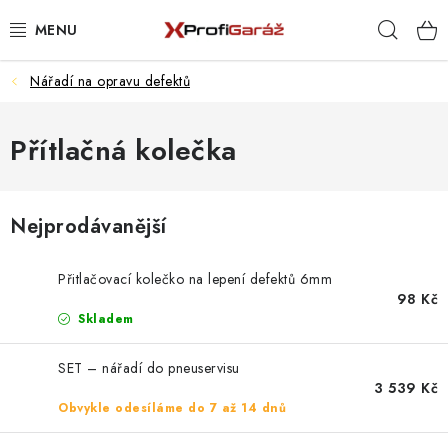
Přejít
Hleda
na
obsah
Nářadí na opravu defektů
REALIZACE & ŘEŠENÍ
AKCE A NOVINKY
Přítlačná kolečka
VYBAVENÍ PNEUSERVISU
Nejprodávanější
NÁŘADÍ DLE TYPU OPRAVY
Přitlačovací kolečko na lepení defektů 6mm
VYBAVENÍ DÍLNY
98 Kč
Skladem
NÁŘADÍ
SET – nářadí do pneuservisu
3 539 Kč
ČIŠTĚNÍ A MYTÍ
Obvykle odesíláme do 7 až 14 dnů