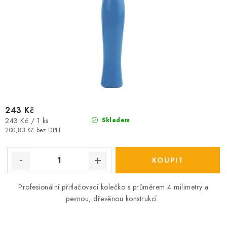
243 Kč
Měrná
243 Kč / 1 ks
Skladem
cena:
200,83 Kč bez DPH
Profesionální přitlačovací kolečko s průměrem 4 milimetry
a
pevnou, dřevěnou konstrukcí.