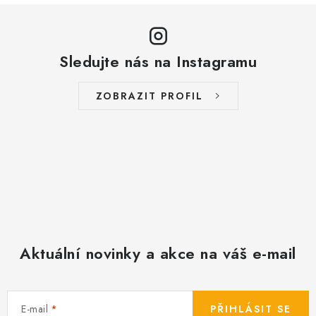
y
v
ý
Sledujte nás na Instagramu
p
i
s
ZOBRAZIT PROFIL
u
Aktuální novinky a akce na váš e-mail
E-mail
PŘIHLÁSIT SE