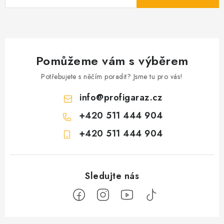
Pomůžeme vám s výběrem
Potřebujete s něčím poradit? Jsme tu pro vás!
info
@
profigaraz.cz
+420 511 444 904
+420 511 444 904
Z