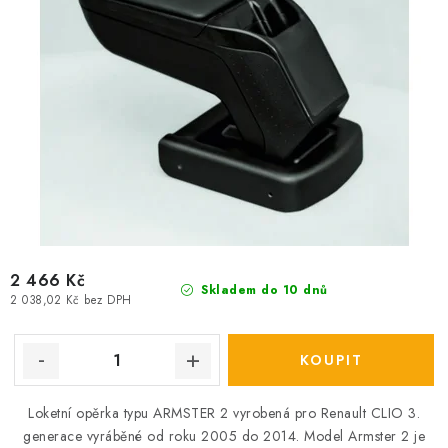
ů
t
ů
2 466 Kč
Skladem do 10 dnů
2 038,02 Kč bez DPH
Loketní opěrka typu ARMSTER 2 vyrobená pro Renault CLIO 3.
generace vyráběné od roku 2005 do 2014. Model Armster 2 je