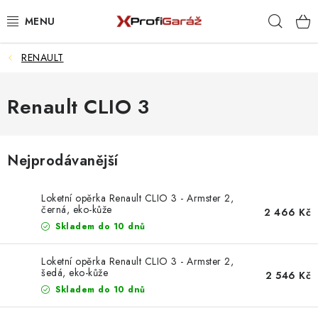
Přejít
Hleda
na
obsah
RENAULT
REALIZACE & ŘEŠENÍ
AKCE A NOVINKY
Renault CLIO 3
VYBAVENÍ PNEUSERVISU
Nejprodávanější
NÁŘADÍ DLE TYPU OPRAVY
Loketní opěrka Renault CLIO 3 - Armster 2,
VYBAVENÍ DÍLNY
černá, eko-kůže
2 466 Kč
Skladem do 10 dnů
NÁŘADÍ
Loketní opěrka Renault CLIO 3 - Armster 2,
šedá, eko-kůže
2 546 Kč
ČIŠTĚNÍ A MYTÍ
Skladem do 10 dnů