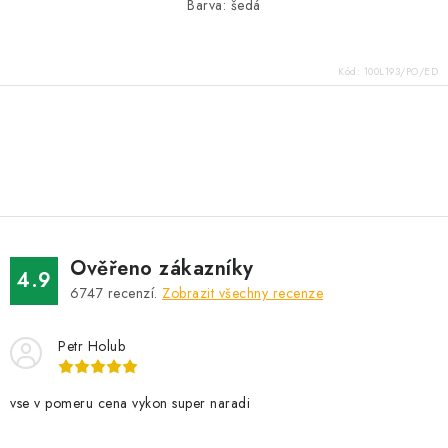
Barva: šedá
Kód:
100L193/PO/ED
O
v
l
á
d
Ověřeno zákazníky
a
4.9
6747
recenzí.
Zobrazit všechny recenze
c
í
Petr Holub
p
r
v
vse v pomeru cena vykon super naradi
k