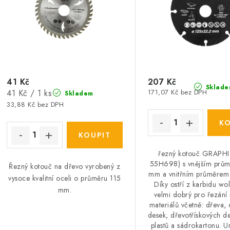
p
r
r
o
o
d
d
u
u
41 Kč
207 Kč
k
Sklade
Měrná
41 Kč / 1 ks
171,07 Kč bez DPH
Skladem
k
t
cena:
33,88 Kč bez DPH
ů
ů
řezný kotouč GRAPHIT
55H698) s vnějším prů
Řezný kotouč na dřevo vyrobený z
mm a vnitřním průměrem
vysoce kvalitní oceli o průměru 115
Díky ostří z karbidu wo
mm.
velmi dobrý pro řezání
materiálů včetně: dřeva,
desek, dřevotřískových de
plastů a sádrokartonu. 