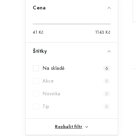
a
Cena
n
n
41
Kč
1143
Kč
í
p
Štítky
a
Na skladě
6
n
Akce
0
e
Novinka
0
l
Tip
0
i
Rozbalit filtr