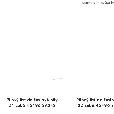
použití s ​​úhlovými b
Kód:
10521
Pilový list do šavlové pily
Pilový list do šavl
24 zubů 45496-SA24S
32 zubů 45496-S