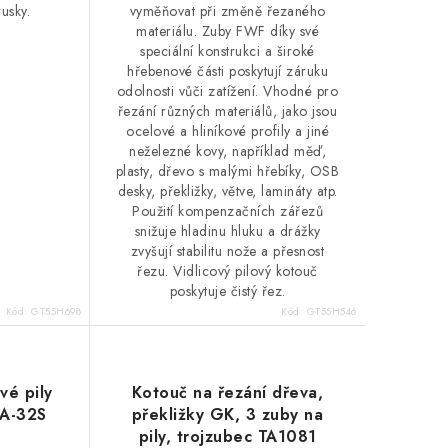
rusky.
vyměňovat při změně řezaného
materiálu. Zuby FWF díky své
speciální konstrukci a široké
hřebenové části poskytují záruku
odolnosti vůči zatížení. Vhodné pro
řezání různých materiálů, jako jsou
ocelové a hliníkové profily a jiné
neželezné kovy, například měď,
plasty, dřevo s malými hřebíky, OSB
desky, překližky, větve, lamináty atp.
Použití kompenzačních zářezů
snižuje hladinu hluku a drážky
zvyšují stabilitu nože a přesnost
řezu. Vidlicový pilový kotouč
poskytuje čistý řez.
Kód:
GT55H698
Kód:
GT55H546
ové pily
Kotouč na řezání dřeva,
A-32S
překližky GK, 3 zuby na
pily, trojzubec TA1081