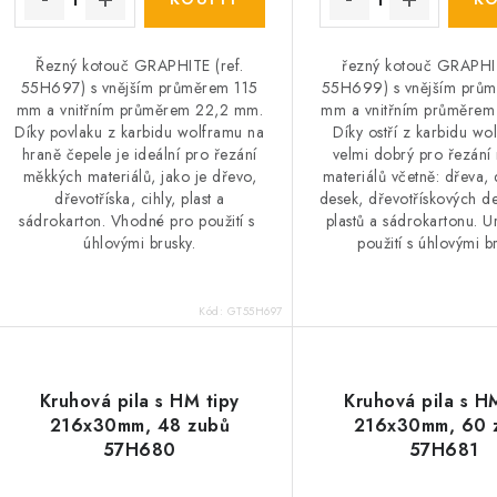
Řezný kotouč GRAPHITE (ref.
řezný kotouč GRAPHIT
55H697) s vnějším průměrem 115
55H699) s vnějším prů
mm a vnitřním průměrem 22,2 mm.
mm a vnitřním průměrem
Díky povlaku z karbidu wolframu na
Díky ostří z karbidu wo
hraně čepele je ideální pro řezání
velmi dobrý pro řezání
měkkých materiálů, jako je dřevo,
materiálů včetně: dřeva,
dřevotříska, cihly, plast a
desek, dřevotřískových de
sádrokarton. Vhodné pro použití s ​​
plastů a sádrokartonu. 
úhlovými brusky.
použití s ​​úhlovými b
Kód:
GT55H697
Kruhová pila s HM tipy
Kruhová pila s H
216x30mm, 48 zubů
216x30mm, 60 
57H680
57H681