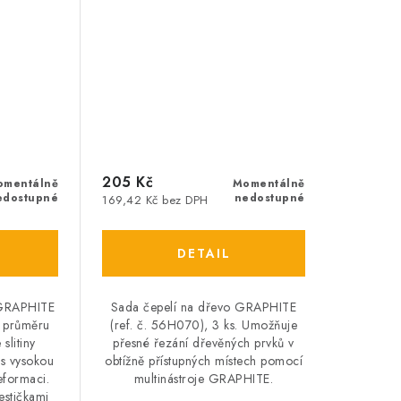
205 Kč
omentálně
Momentálně
edostupné
nedostupné
169,42 Kč bez DPH
č GRAPHITE
Sada čepelí na dřevo GRAPHITE
m průměru
(ref. č. 56H070), 3 ks. Umožňuje
slitiny
přesné řezání dřevěných prvků v
s vysokou
obtížně přístupných místech pomocí
eformaci.
multinástroje GRAPHITE.
estičkami