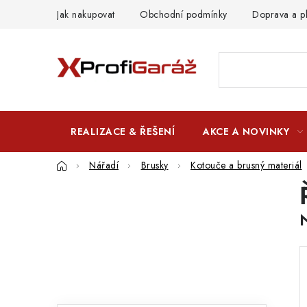
Přejít
Jak nakupovat
Obchodní podmínky
Doprava a p
na
obsah
REALIZACE & ŘEŠENÍ
AKCE A NOVINKY
Domů
Nářadí
Brusky
Kotouče a brusný materiál
P
o
s
t
r