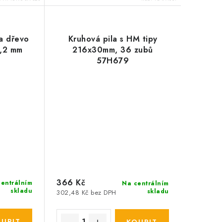
a dřevo
Kruhová pila s HM tipy
2,2 mm
216x30mm, 36 zubů
57H679
366 Kč
entrálním
Na centrálním
skladu
skladu
302,48 Kč bez DPH