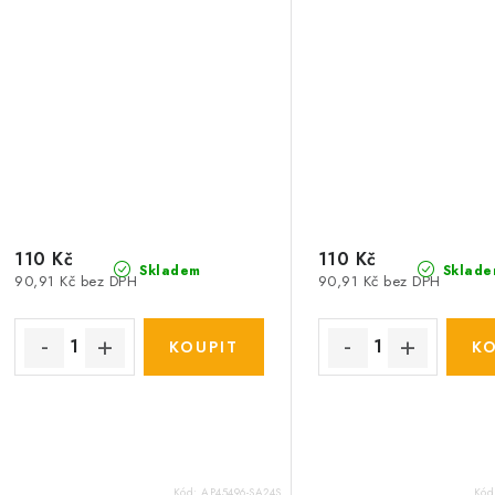
110 Kč
110 Kč
Skladem
Sklade
90,91 Kč bez DPH
90,91 Kč bez DPH
Kód:
AP45496-SA24S
Kód