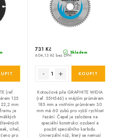
731 Kč
m
Skladem
604,13 Kč bez DPH
E (ref.
Kotoučová pila GRAPHITE WIDIA
měrem 125
(ref. 55H546) s vnějším průměrem
 22,2 mm.
185 mm a vnitřním průměrem 30
lframu je
mm má 60 zubů pro vyšší rychlost
 měkkých
řezání. Čepel je založena na
 dřevěných
speciální konstrukci ozubení a
sek, cihel,
použití speciálního karbidu.
Určeno pro
Univerzální nůž, který se nemusí