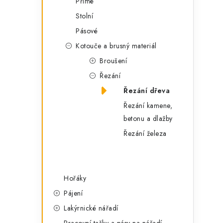
Přímé
Stolní
Pásové
Kotouče a brusný materiál
Broušení
Řezání
Řezání dřeva
Řezání kamene,
betonu a dlažby
Řezání železa
Hořáky
Pájení
Lakýrnické nářadí
Pracovní tašky a pásy na nářadí