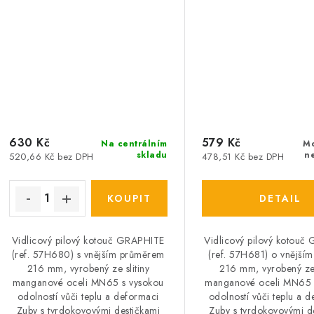
630 Kč
579 Kč
Na centrálním
M
skladu
n
520,66 Kč bez DPH
478,51 Kč bez DPH
Vidlicový pilový kotouč GRAPHITE
Vidlicový pilový kotou
(ref. 57H680) s vnějším průměrem
(ref. 57H681) o vnější
216 mm, vyrobený ze slitiny
216 mm, vyrobený ze 
manganové oceli MN65 s vysokou
manganové oceli MN65 
odolností vůči teplu a deformaci
odolností vůči teplu a d
Zuby s tvrdokovovými destičkami
Zuby s tvrdokovovými d