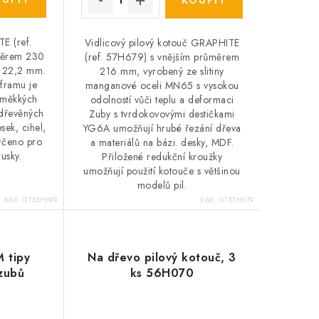
E (ref.
Vidlicový pilový kotouč GRAPHITE
měrem 230
(ref. 57H679) s vnějším průměrem
 22,2 mm.
216 mm, vyrobený ze slitiny
lframu je
manganové oceli MN65 s vysokou
 měkkých
odolností vůči teplu a deformaci
 dřevěných
Zuby s tvrdokovovými destičkami
sek, cihel,
YG6A umožňují hrubé řezání dřeva
Určeno pro
a materiálů na bázi. desky, MDF.
rusky.
Přiložené redukční kroužky
umožňují použití kotouče s většinou
modelů pil.
Kód:
GT55H699
Kód:
GT57H679
M tipy
Na dřevo pilový kotouč, 3
zubů
ks 56H070