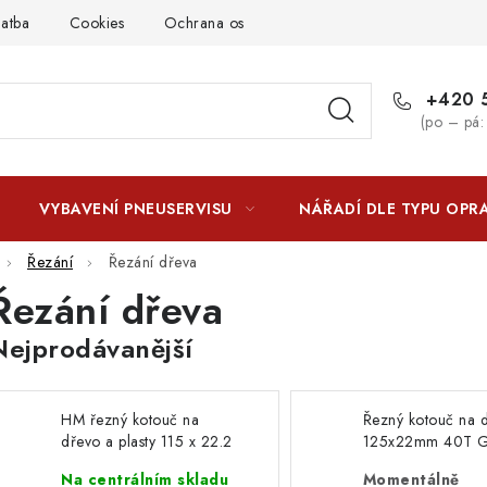
latba
Cookies
Ochrana osobních údajú
Jak funguje Zási
+420 5
(po – pá:
VYBAVENÍ PNEUSERVISU
NÁŘADÍ DLE TYPU OPR
Řezání
Řezání dřeva
Řezání dřeva
Nejprodávanější
HM řezný kotouč na
Řezný kotouč na 
dřevo a plasty 115 x 22.2
125x22mm 40T 
mm 55H697
Na centrálním skladu
Momentálně