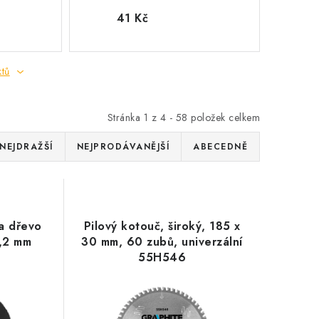
41 Kč
ktů
Stránka
1
z
4
-
58
položek celkem
NEJDRAŽŠÍ
NEJPRODÁVANĚJŠÍ
ABECEDNĚ
a dřevo
Pilový kotouč, široký, 185 x
2,2 mm
30 mm, 60 zubů, univerzální
55H546