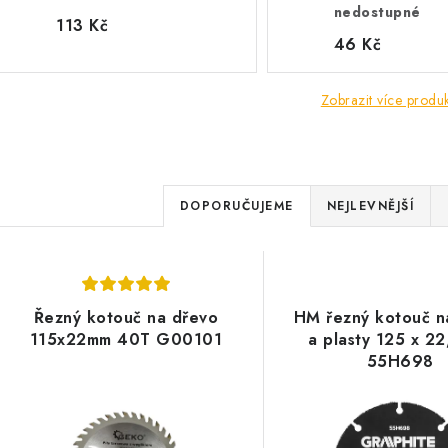
nedostupné
113 Kč
46 Kč
Zobrazit více produ
Ř
DOPORUČUJEME
NEJLEVNĚJŠÍ
a
V
z
ý
e
Řezný kotouč na dřevo
HM řezný kotouč n
p
115x22mm 40T G00101
a plasty 125 x 2
n
55H698
í
s
p