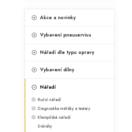
K
Přeskočit
Akce a novinky
kategorie
a
t
Vybavení pneuservisu
e
g
Nářadí dle typu opravy
o
t
r
Vybavení dílny
i
Nářadí
e
Ruční nářadí
Diagnostika-měřáky a testery
Klempířské nářadí
Svěráky