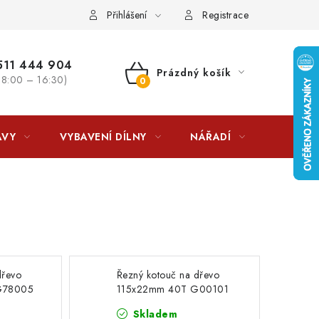
lkovna?
LICENCE K FOTOGRAFIÍM
Doplňkové služby Profiga
Přihlášení
Registrace
11 444 904
Prázdný košík
 8:00 – 16:30)
NÁKUPNÍ
KOŠÍK
AVY
VYBAVENÍ DÍLNY
NÁŘADÍ
ČIŠTĚNÍ
dřevo
Řezný kotouč na dřevo
G78005
115x22mm 40T G00101
Skladem