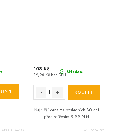
108 Kč
m
Skladem
89,26 Kč bez DPH
Nejnižší cena za posledních 30 dní
před snížením 9,99 PLN
:
AP45496-SA-32S
Kód:
TGTA1081