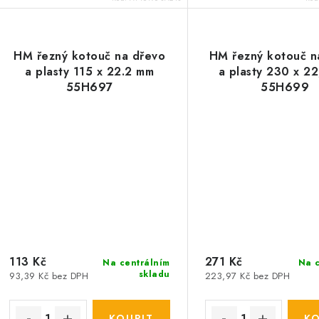
HM řezný kotouč na dřevo
HM řezný kotouč n
a plasty 115 x 22.2 mm
a plasty 230 x 2
55H697
55H699
113 Kč
271 Kč
Na centrálním
Na c
skladu
93,39 Kč bez DPH
223,97 Kč bez DPH