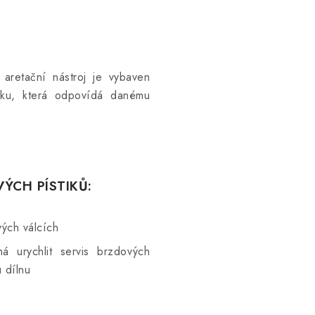
 aretační nástroj je vybaven
sku, která odpovídá
danému
u
ÝCH PÍSTIKŮ:
vých válcích
á urychlit servis brzdových
 dílnu