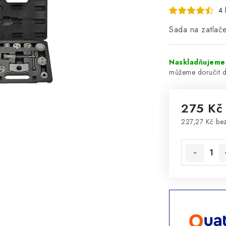
4 
Sada na zatlač
Naskladňujeme 
275 Kč
227,27 Kč be
Měrná cena