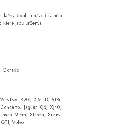
1 tlačný šroub a návod (v něm
o které jsou určeny).
El Dorado
MW 318is, 320i, 325TD, 518i,
Concerto, Jaguar XJ6, XJ40,
issan Micra, Stanza, Sunny,
 GTI, Volvo