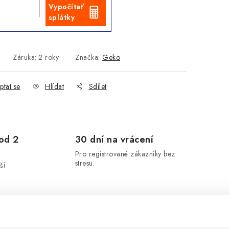
Vypočítať
splátky
Záruka
:
2 roky
Značka:
Geko
ptat se
Hlídat
Sdílet
od 2
30 dní na vrácení
Pro registrované zákazníky bez
stresu.
ší