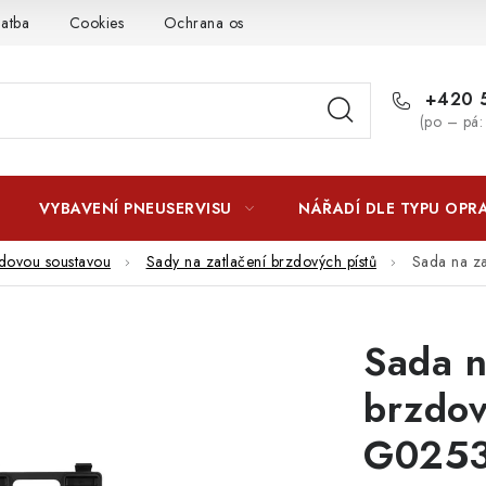
latba
Cookies
Ochrana osobních údajú
Jak funguje Zási
+420 5
(po – pá:
VYBAVENÍ PNEUSERVISU
NÁŘADÍ DLE TYPU OPR
zdovou soustavou
Sady na zatlačení brzdových pístů
Sada na za
Sada n
brzdov
G025