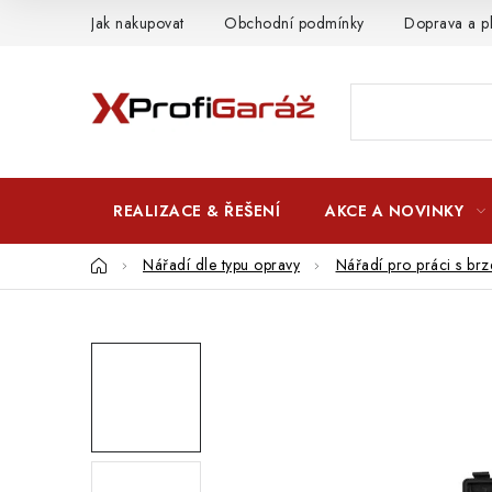
Přejít
Jak nakupovat
Obchodní podmínky
Doprava a p
na
obsah
REALIZACE & ŘEŠENÍ
AKCE A NOVINKY
Domů
Nářadí dle typu opravy
Nářadí pro práci s br