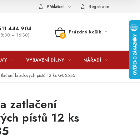
lkovna?
LICENCE K FOTOGRAFIÍM
Doplňkové služby Profiga
Přihlášení
Registrace
11 444 904
Prázdný košík
 8:00 – 16:30)
NÁKUPNÍ
KOŠÍK
AVY
VYBAVENÍ DÍLNY
NÁŘADÍ
ČIŠTĚNÍ
tlačení brzdových pístů 12 ks G02535
a zatlačení
ých pístů 12 ks
35