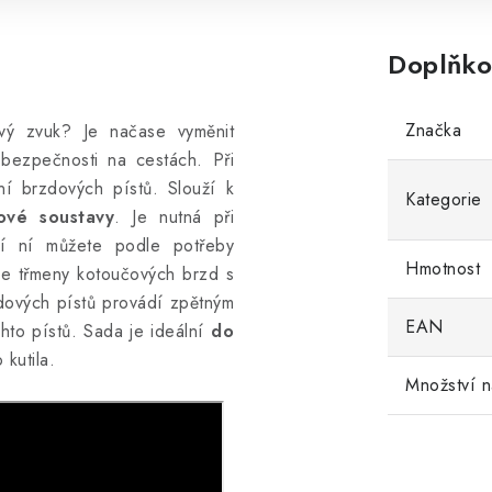
Doplňko
Značka
avý zvuk? Je načase vyměnit
bezpečnosti na cestách. Při
í brzdových pístů. Slouží k
Kategorie
ové soustavy
. Je nutná při
cí ní můžete podle potřeby
Hmotnost
se třmeny kotoučových brzd s
dových pístů provádí zpětným
EAN
hto pístů. Sada je ideální
do
kutila.
Množství n