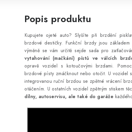
Popis produktu
Kupujete ojeté auto? Slyšíte při brzdění piskl
brzdové destičky. Funkční brzdy jsou základem 
výměně se vám určitě sejde sada pro zatlačován
vytahování (mačkání) pístů ve válcích brzd
opravě vozidel s kotoučovými brzdami. Pomo
brzdové písty zmáčknout nebo otočit. U vozidel 
integrovanou ruční brzdou se zpětné vrácení brz
otáčením. U ostatních vozidel zpětným stiskem těc
dílny, autoservisu, ale také do garáže
každého 