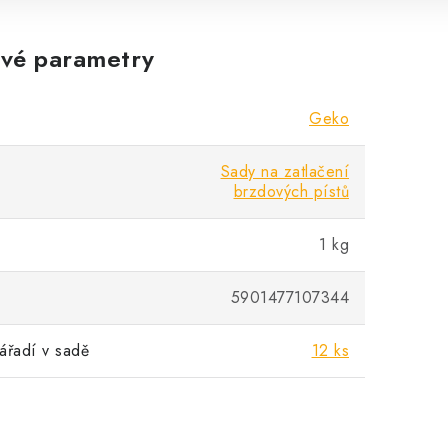
vé parametry
Geko
Sady na zatlačení
brzdových pístů
1 kg
5901477107344
ářadí v sadě
12 ks