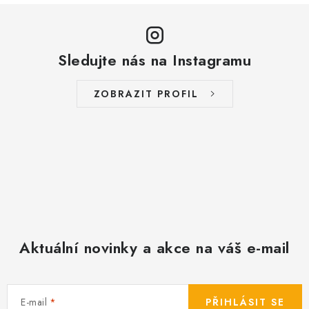
y
v
ý
Sledujte nás na Instagramu
p
i
s
ZOBRAZIT PROFIL
u
Aktuální novinky a akce na váš e-mail
E-mail
PŘIHLÁSIT SE