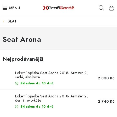
Přejít
Hleda
na
obsah
SEAT
REALIZACE & ŘEŠENÍ
AKCE A NOVINKY
Seat Arona
VYBAVENÍ PNEUSERVISU
Nejprodávanější
NÁŘADÍ DLE TYPU OPRAVY
Loketní opěrka Seat Arona 2018- Armster 2,
VYBAVENÍ DÍLNY
šedá, eko-kůže
2 830 Kč
Skladem do 10 dnů
NÁŘADÍ
Loketní opěrka Seat Arona 2018- Armster 2,
černá, eko-kůže
2 740 Kč
ČIŠTĚNÍ A MYTÍ
Skladem do 10 dnů