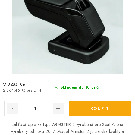
ů
t
ů
2 740 Kč
Skladem do 10 dnů
2 264,46 Kč bez DPH
Lakťová opierka typu ARMSTER 2 vyrobená pre Seat Arona
vyrábaný od roku 2017.
Model Armster 2 je záruka kvality a