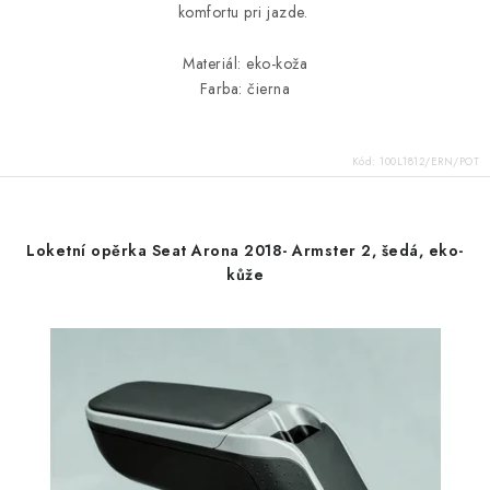
komfortu pri jazde.
Materiál: eko-koža
Farba: čierna
Kód:
100L1812/ERN/POT
Loketní opěrka Seat Arona 2018- Armster 2, šedá, eko-
kůže