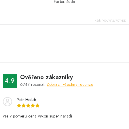
Farba: šedá
Kód:
100L1812/POT/ED
O
v
l
á
d
Ověřeno zákazníky
a
4.9
6747
recenzí.
Zobrazit všechny recenze
c
í
Petr Holub
p
r
v
vse v pomeru cena vykon super naradi
k