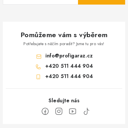
Pomůžeme vám s výběrem
Potřebujete s něčím poradit? Jsme tu pro vás!
info
@
profigaraz.cz
+420 511 444 904
+420 511 444 904
Z