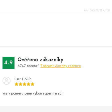
Kód:
100L73/TEX/IER
O
v
l
á
d
Ověřeno zákazníky
a
4.9
6747
recenzí.
Zobrazit všechny recenze
c
í
Petr Holub
p
r
v
vse v pomeru cena vykon super naradi
k
y