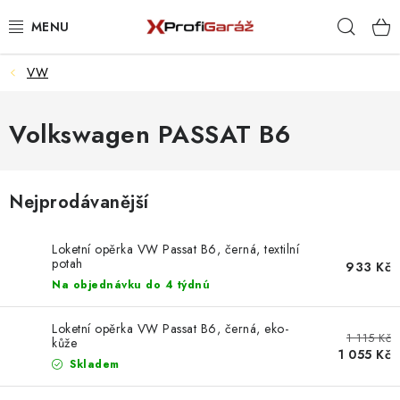
Přejít
Hleda
na
obsah
VW
REALIZACE & ŘEŠENÍ
AKCE A NOVINKY
Volkswagen PASSAT B6
VYBAVENÍ PNEUSERVISU
Nejprodávanější
NÁŘADÍ DLE TYPU OPRAVY
Loketní opěrka VW Passat B6, černá, textilní
VYBAVENÍ DÍLNY
potah
933 Kč
Na objednávku do 4 týdnú
NÁŘADÍ
Loketní opěrka VW Passat B6, černá, eko-
1 115 Kč
kůže
ČIŠTĚNÍ A MYTÍ
1 055 Kč
Skladem