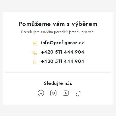
Pomůžeme vám s výběrem
Potřebujete s něčím poradit? Jsme tu pro vás!
info
@
profigaraz.cz
+420 511 444 904
+420 511 444 904
Z
á