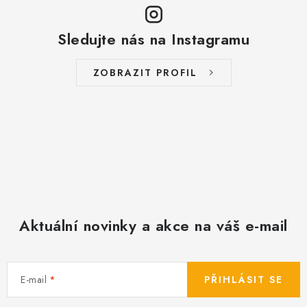
v
ý
Sledujte nás na Instagramu
p
i
s
ZOBRAZIT PROFIL
u
Aktuální novinky a akce na váš e-mail
E-mail
PŘIHLÁSIT SE