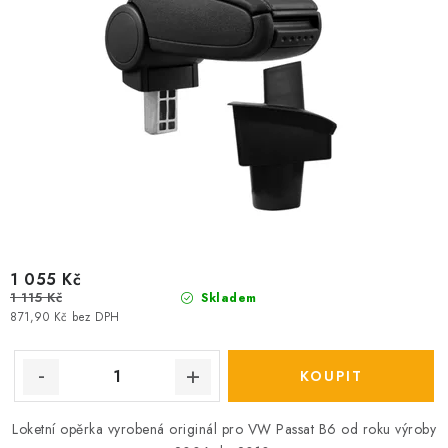
ů
t
ů
1 055 Kč
1 115 Kč
Skladem
871,90 Kč bez DPH
Loketní opěrka vyrobená originál pro VW Passat B6 od roku výroby