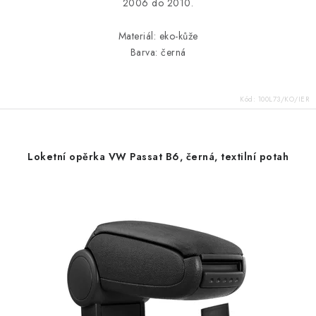
2006 do 2010.
Materiál: eko-kůže
Barva: černá
Kód:
100L73/KO/IER
Loketní opěrka VW Passat B6, černá, textilní potah