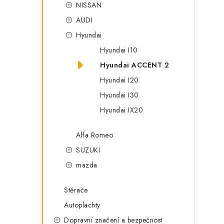
r
NISSAN
AUDI
Hyundai
Hyundai I10
Hyundai ACCENT 2
Hyundai I20
Hyundai I30
Hyundai IX20
i
Alfa Romeo
SUZUKI
mazda
Stěrače
Autoplachty
Dopravní značení a bezpečnost