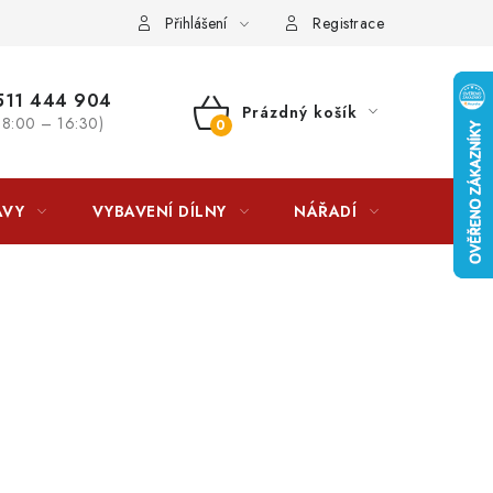
lkovna?
LICENCE K FOTOGRAFIÍM
Doplňkové služby Profiga
Přihlášení
Registrace
11 444 904
Prázdný košík
 8:00 – 16:30)
NÁKUPNÍ
KOŠÍK
AVY
VYBAVENÍ DÍLNY
NÁŘADÍ
ČIŠTĚNÍ