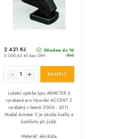
p
r
r
o
o
d
d
u
u
2 421 Kč
k
Skladem do 10
dnů
2 000,83 Kč bez DPH
k
t
ů
ů
Loketní opěrka typu ARMSTER 2
vyrobená pro Hyundai ACCENT 2
vyráběný v letech 2006 - 2011.
Model Armster 2 je záruka kvality a
komfortu při jízdě.
Materiál: eko-kůže