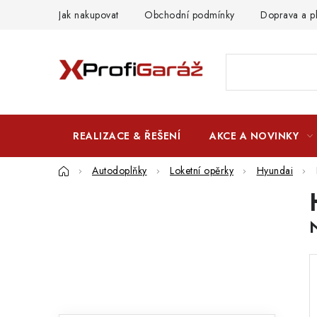
Přejít
Jak nakupovat
Obchodní podmínky
Doprava a p
na
obsah
REALIZACE & ŘEŠENÍ
AKCE A NOVINKY
Domů
Autodoplňky
Loketní opěrky
Hyundai
P
o
s
t
r