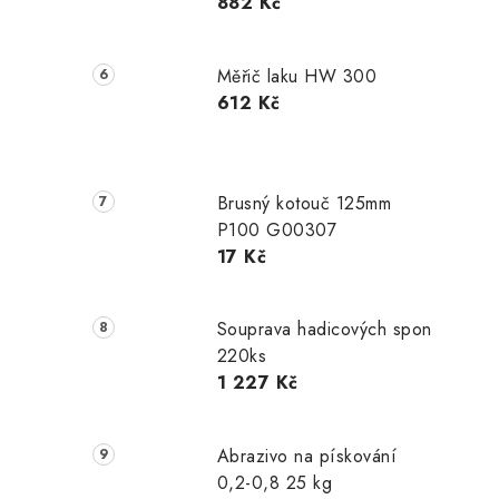
882 Kč
Měřič laku HW 300
612 Kč
Brusný kotouč 125mm
P100 G00307
17 Kč
Souprava hadicových spon
220ks
1 227 Kč
Abrazivo na pískování
0,2-0,8 25 kg