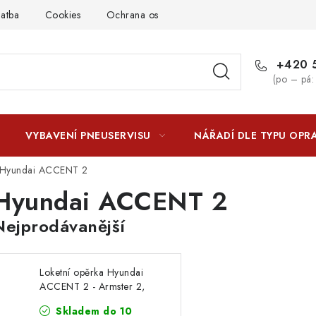
latba
Cookies
Ochrana osobních údajú
Jak funguje Zási
+420 5
(po – pá:
VYBAVENÍ PNEUSERVISU
NÁŘADÍ DLE TYPU OPR
Hyundai ACCENT 2
Hyundai ACCENT 2
Nejprodávanější
Loketní opěrka Hyundai
ACCENT 2 - Armster 2,
černá, eko-kůže
Skladem do 10