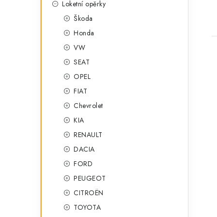
Loketní opěrky
Škoda
Honda
VW
SEAT
OPEL
FIAT
l
Chevrolet
KIA
RENAULT
DACIA
FORD
PEUGEOT
í
CITROËN
TOYOTA