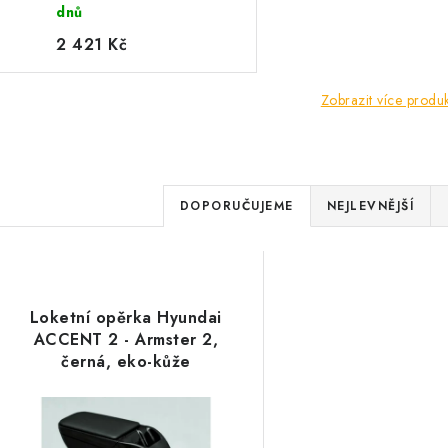
dnů
2 421 Kč
Zobrazit více produ
Ř
DOPORUČUJEME
NEJLEVNĚJŠÍ
a
V
z
ý
e
Loketní opěrka Hyundai
p
ACCENT 2 - Armster 2,
n
černá, eko-kůže
í
s
p