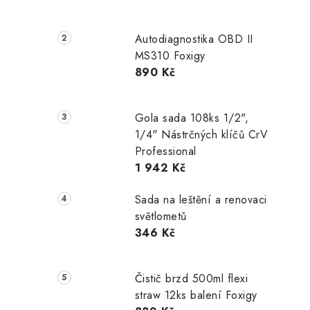
Autodiagnostika OBD II
MS310 Foxigy
890 Kč
Gola sada 108ks 1/2",
1/4" Nástrčných klíčů CrV
Professional
1 942 Kč
Sada na leštění a renovaci
světlometů
346 Kč
Čistič brzd 500ml flexi
straw 12ks balení Foxigy