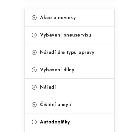
K
Přeskočit
Akce a novinky
kategorie
a
t
Vybavení pneuservisu
e
g
Nářadí dle typu opravy
o
t
r
Vybavení dílny
i
Nářadí
e
Čištění a mytí
Autodoplňky