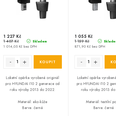
r
r
o
o
d
d
u
u
1 227 Kč
1 055 Kč
k
1 407 Kč
1 159 Kč
Skladem
Sklade
k
t
1 014,05 Kč bez DPH
871,90 Kč bez DPH
ů
ů
Loketní opěrka vyrobená originál
Loketní opěrka vyrobená
pro HYUNDAI I10 2 generace od
pro HYUNDAI I10 2 gen
roku výroby 2013 do 2022.
roku výroby 2013 do
Materiál: eko-kůže
Materiál: textilní p
Barva: černá
Barva: černá