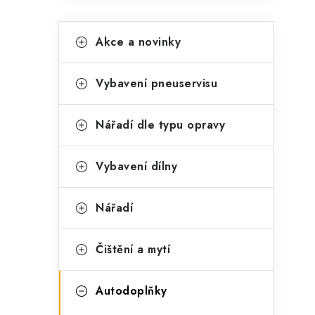
K
Přeskočit
Akce a novinky
kategorie
a
t
Vybavení pneuservisu
e
g
Nářadí dle typu opravy
o
t
r
Vybavení dílny
i
Nářadí
e
Čištění a mytí
Autodoplňky