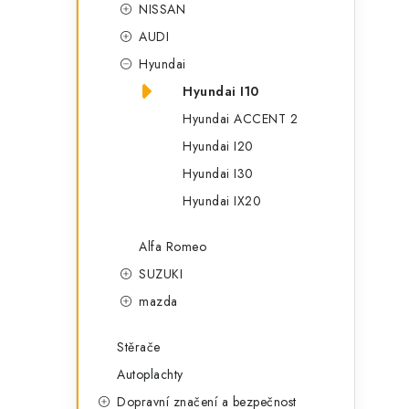
NISSAN
AUDI
Hyundai
Hyundai I10
Hyundai ACCENT 2
Hyundai I20
i
Hyundai I30
Hyundai IX20
Alfa Romeo
SUZUKI
mazda
Stěrače
Autoplachty
Dopravní značení a bezpečnost