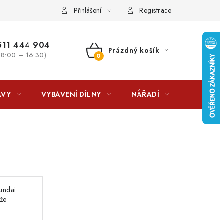
lkovna?
LICENCE K FOTOGRAFIÍM
Doplňkové služby Profiga
Přihlášení
Registrace
11 444 904
Prázdný košík
 8:00 – 16:30)
NÁKUPNÍ
KOŠÍK
AVY
VYBAVENÍ DÍLNY
NÁŘADÍ
ČIŠTĚNÍ
undai
ůže