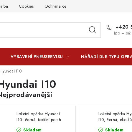
latba
Cookies
Ochrana osobních údajú
Jak funguje Zási
+420 5
(po – pá:
VYBAVENÍ PNEUSERVISU
NÁŘADÍ DLE TYPU OPR
Hyundai I10
Hyundai I10
Nejprodávanější
Loketní opěrka Hyundai
Loketní opěrka Hy
I10, černá, textilní potah
I10, černá, eko-k
Skladem
Skladem