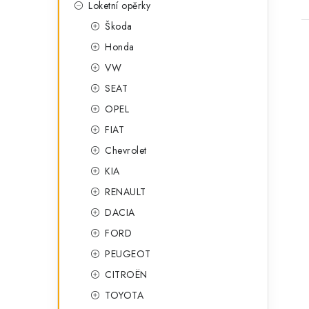
Loketní opěrky
Škoda
Honda
VW
SEAT
OPEL
l
FIAT
Chevrolet
KIA
RENAULT
DACIA
í
FORD
PEUGEOT
r
CITROËN
TOYOTA