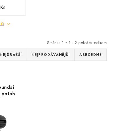
 Kč
ktů
Stránka
1
z
1
-
2
položek celkem
NEJDRAŽŠÍ
NEJPRODÁVANĚJŠÍ
ABECEDNĚ
yundai
í potah