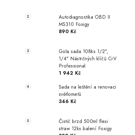
Autodiagnostika OBD II
MS310 Foxigy
890 Kč
Gola sada 108ks 1/2",
1/4" Nástrčných klíčů CrV
Professional
1 942 Kč
Sada na leštění a renovaci
světlometů
346 Kč
Čistič brzd 500ml flexi
straw 12ks balení Foxigy