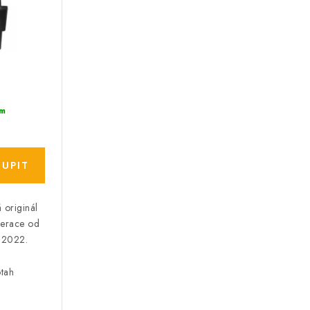
m
 originál
erace od
 2022.
otah