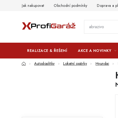
Přejít
Jak nakupovat
Obchodní podmínky
Doprava a p
na
obsah
REALIZACE & ŘEŠENÍ
AKCE A NOVINKY
Domů
Autodoplňky
Loketní opěrky
Hyundai
P
o
s
t
r