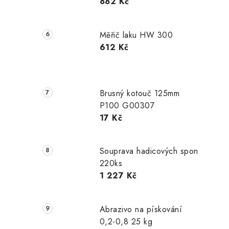
882 Kč
Měřič laku HW 300
612 Kč
Brusný kotouč 125mm
P100 G00307
17 Kč
Souprava hadicových spon
220ks
1 227 Kč
Abrazivo na pískování
0,2-0,8 25 kg