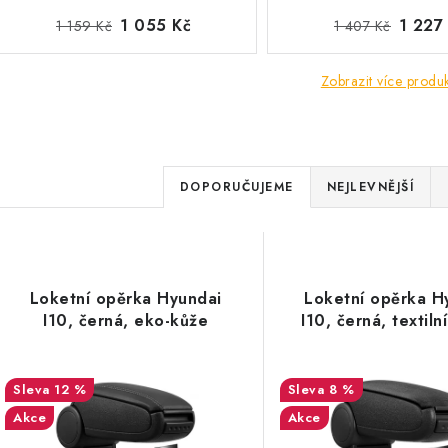
1 055 Kč
1 227
1 159 Kč
1 407 Kč
Zobrazit více produ
Ř
DOPORUČUJEME
NEJLEVNĚJŠÍ
a
V
z
ý
e
Loketní opěrka Hyundai
Loketní opěrka H
p
I10, černá, eko-kůže
I10, černá, textiln
n
í
s
12 %
8 %
p
Akce
Akce
p