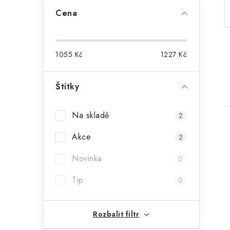
a
Cena
n
n
1055
Kč
1227
Kč
í
p
Štítky
a
Na skladě
2
n
Akce
2
e
Novinka
0
l
Tip
0
i
Rozbalit filtr