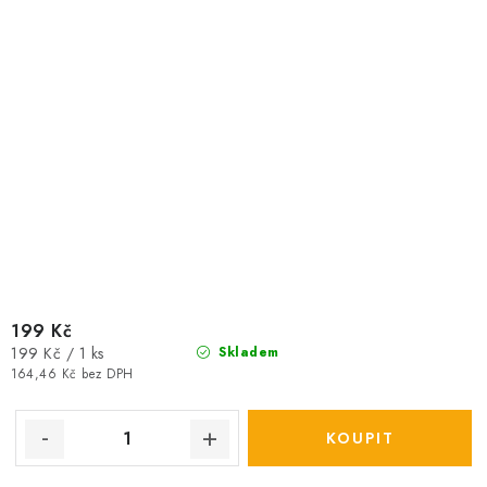
199 Kč
Měrná
199 Kč / 1 ks
Skladem
cena:
164,46 Kč bez DPH