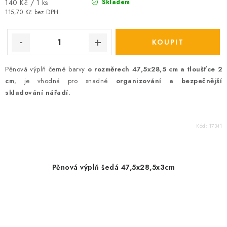
Měrná
140 Kč / 1 ks
Skladem
cena:
115,70 Kč bez DPH
Pěnová výplň černé barvy
o rozměrech 47,5x28,5 cm a tloušťce 2
cm
, je vhodná pro snadné
organizování a bezpečnější
skladování nářadí.
Kód:
17341
Pěnová výplň šedá 47,5x28,5x3cm