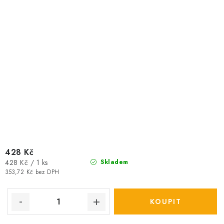
428 Kč
Měrná
428 Kč / 1 ks
Skladem
cena:
353,72 Kč bez DPH