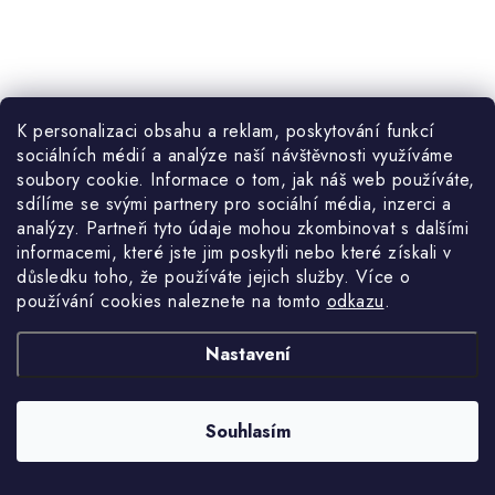
K personalizaci obsahu a reklam, poskytování funkcí
sociálních médií a analýze naší návštěvnosti využíváme
841 Kč
Momentálně nedostupné
soubory cookie. Informace o tom, jak náš web používáte,
695,04 Kč bez DPH
sdílíme se svými partnery pro sociální média, inzerci a
analýzy. Partneři tyto údaje mohou zkombinovat s dalšími
informacemi, které jste jim poskytli nebo které získali v
důsledku toho, že používáte jejich služby. Více o
používání cookies naleznete na tomto
odkazu
.
Vložka dílenského vozíku PERFORMANCE, Sada klíčů s
ergonomickou rukojetí typu T 9-el TA19124
Nastavení
Kód:
TGTA19124
Souhlasím
O
NAČÍST 1 DALŠÍ
v