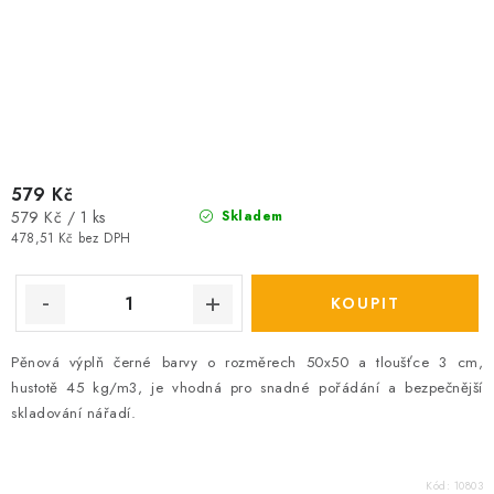
579 Kč
Měrná
579 Kč / 1 ks
Skladem
cena:
478,51 Kč bez DPH
Pěnová výplň černé barvy o rozměrech 50x50 a tloušťce 3 cm,
hustotě 45 kg/m3, je vhodná pro snadné pořádání a bezpečnější
skladování nářadí.
Kód:
10803