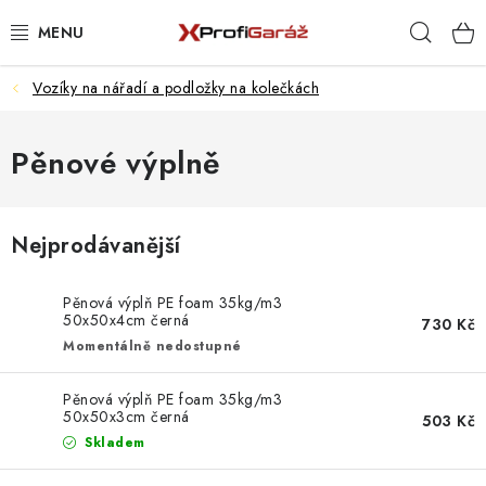
Přejít
Hleda
na
obsah
Vozíky na nářadí a podložky na kolečkách
REALIZACE & ŘEŠENÍ
AKCE A NOVINKY
Pěnové výplně
VYBAVENÍ PNEUSERVISU
Nejprodávanější
NÁŘADÍ DLE TYPU OPRAVY
Pěnová výplň PE foam 35kg/m3
VYBAVENÍ DÍLNY
50x50x4cm černá
730 Kč
Momentálně nedostupné
NÁŘADÍ
Pěnová výplň PE foam 35kg/m3
50x50x3cm černá
503 Kč
ČIŠTĚNÍ A MYTÍ
Skladem