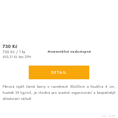
730 Kč
Měrná
730 Kč / 1 ks
Momentálně nedostupné
cena:
603,31 Kč bez DPH
Pěnová výplň černé barvy o rozměrech 50x50cm a tloušťce 4 cm,
hustotě 35 kg/m3, je vhodná pro snadné organizování a bezpečnější
skladování nářadí.
Kód:
10788