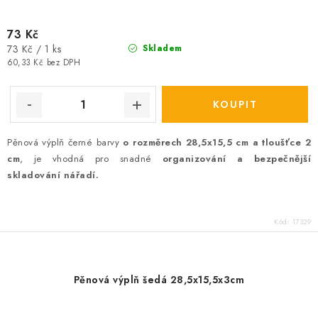
73 Kč
Měrná
73 Kč / 1 ks
Skladem
cena:
60,33 Kč bez DPH
Pěnová výplň černé barvy
o rozměrech 28,5x15,5 cm a tloušťce 2
cm
, je vhodná pro snadné
organizování a bezpečnější
skladování nářadí.
Kód:
17329
Pěnová výplň šedá 28,5x15,5x3cm