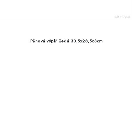
Kód:
17335
Pěnová výplň šedá 30,5x28,5x3cm