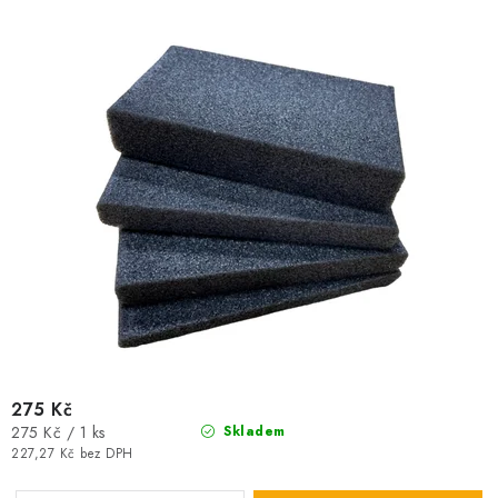
u
d
k
u
t
k
ů
t
ů
275 Kč
Měrná
275 Kč / 1 ks
Skladem
cena:
227,27 Kč bez DPH