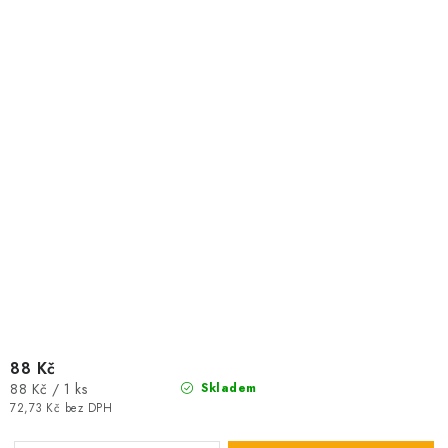
88 Kč
Měrná
88 Kč / 1 ks
Skladem
cena:
72,73 Kč bez DPH