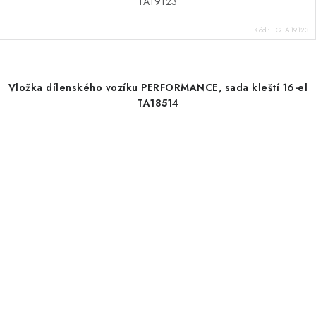
TA19123
Kód:
TGTA19123
Vložka dílenského vozíku PERFORMANCE, sada kleští 16-el
TA18514