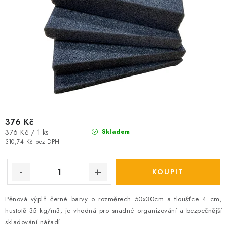
376 Kč
Měrná
376 Kč / 1 ks
Skladem
cena:
310,74 Kč bez DPH
Pěnová výplň černé barvy o rozměrech 50x30cm a tloušťce 4 cm,
hustotě 35 kg/m3, je vhodná pro snadné organizování a bezpečnější
skladování nářadí.