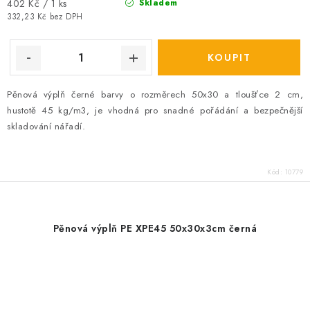
Měrná
402 Kč / 1 ks
Skladem
cena:
332,23 Kč bez DPH
Pěnová výplň černé barvy o rozměrech 50x30 a tloušťce 2 cm,
hustotě 45 kg/m3, je vhodná pro snadné pořádání a bezpečnější
skladování nářadí.
Kód:
10779
Pěnová výplň PE XPE45 50x30x3cm černá