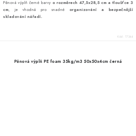
Pěnová výplň černé barvy
o rozměrech 47,5x28,5 cm a tloušťce 3
cm
, je vhodná pro snadné
organizování a bezpečnější
skladování nářadí.
Kód:
17344
Pěnová výplň PE foam 35kg/m3 50x50x4cm černá