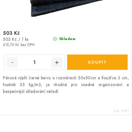
503 Kč
Měrná
503 Kč / 1 ks
Skladem
cena:
415,70 Kč bez DPH
Pěnová výplň černé barvy o rozměrech 50x50cm a tloušťce 3 cm,
hustotě 35 kg/m3, je vhodná pro snadné organizování a
bezpečnější skladování nářadí.
Kód:
10791