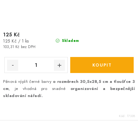
125 Kč
Měrná
125 Kč / 1 ks
Skladem
cena:
103,31 Kč bez DPH
Pěnová výplň černé barvy
o rozměrech 30,5x28,5 cm a tloušťce 3
cm
, je vhodná pro snadné
organizování a bezpečnější
skladování nářadí.
Kód:
17338