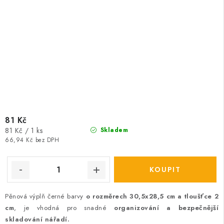
81 Kč
Měrná
81 Kč / 1 ks
Skladem
cena:
66,94 Kč bez DPH
Pěnová výplň černé barvy
o rozměrech 30,5x28,5 cm a tloušťce 2
cm
, je vhodná pro snadné
organizování a bezpečnější
skladování nářadí.