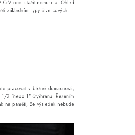
už CrV ocel stačit nemusela. Ohled
pěti základními typy čtvercových:
ete pracovat v běžné domácnosti,
o 1/2 "nebo 1" čtyřhranu. Řešením
šak na paměti, že výsledek nebude