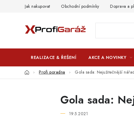
Přejít
Jak nakupovat
Obchodní podmínky
Doprava a p
na
obsah
REALIZACE & ŘEŠENÍ
AKCE A NOVINKY
Domů
Profi poradna
Gola sada: Nejužitečnější nářa
Gola sada: Nej
19.5.2021