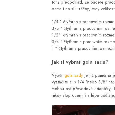
totiž předpoklad, že budete praco
berte i na sílu ráčny, tedy veliko
1/4 " čtyřhran s pracovním rozm
3/8 " čtyřhran s pracovním rozm
1/2" čtyřhran s pracovním rozme
3/4 " čtyřhran s pracovním rozm
1 " čtyřhran s pracovním rozmez
Jak si vybrat gola sadu?
Výběr
gola sady
je již poměrně j
vystačíte si s 1/4 "nebo 3/8" rá
mohou být převodové adaptéry. Ty
nikdy stoprocentní a lépe uděláte,