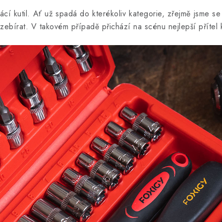
cí kutil. Ať už spadá do kterékoliv kategorie, zřejmě jsme se 
 rozebírat. V takovém případě přichází na scénu nejlepší příte