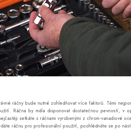
správné ráčny bude nutné zohledňovat více faktorů. Těmi nejpo
oužití. Ráčna by měla disponovat dostatečnou pevností, v o
 nejčastěji setkáte s ráčnami vyrobenými z chrom-vanadiové oc
dáte ráčnu pro profesionální použití, poohlédněte se po nástr