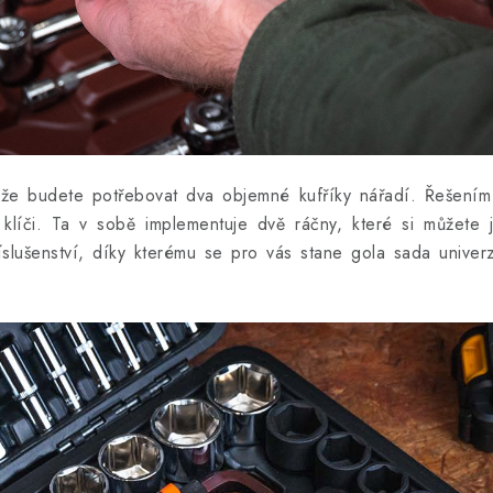
 že budete potřebovat dva objemné kufříky nářadí. Řešení
klíči. Ta v sobě implementuje dvě ráčny, které si můžete 
íslušenství, díky kterému se pro vás stane gola sada unive