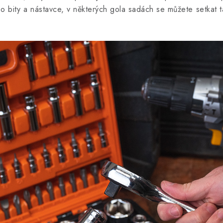
 bity a nástavce, v některých gola sadách se můžete setkat t