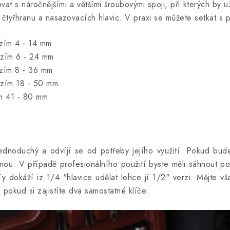
vat s náročnějšími a většími šroubovými spoji, při kterých by 
st čtyřhranu a nasazovacích hlavic. V praxi se můžete setkat s 
ezím 4 - 14 mm
ezím 6 - 24 mm
zím 8 - 36 mm
ezím 18 - 50 mm
ím 41 - 80 mm
ednoduchý a odvíjí se od potřeby jejího využití. Pokud bud
čnou. V případě profesionálního použití byste měli sáhnout p
 dokáží iz 1/4 "hlavice udělat lehce jí 1/2" verzi. Mějte v
 pokud si zajistíte dva samostatné klíče.