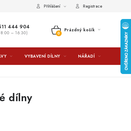
lkovna?
LICENCE K FOTOGRAFIÍM
Doplňkové služby Profiga
Přihlášení
Registrace
11 444 904
Prázdný košík
 8:00 – 16:30)
NÁKUPNÍ
KOŠÍK
AVY
VYBAVENÍ DÍLNY
NÁŘADÍ
ČIŠTĚNÍ
é dílny