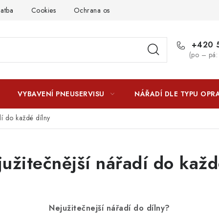
latba
Cookies
Ochrana osobních údajú
Jak funguje Zási
+420 5
(po – pá:
VYBAVENÍ PNEUSERVISU
NÁŘADÍ DLE TYPU OPR
dí do každé dílny
užitečnější nářadí do každ
Nejužitečnejší nářadí do dílny?