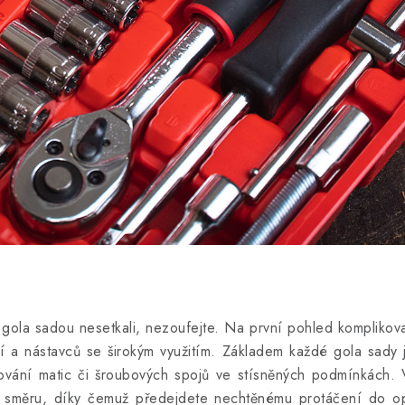
s gola sadou nesetkali, nezoufejte. Na první pohled kompliko
í a nástavců se širokým využitím. Základem každé gola sady 
ování matic či šroubových spojů ve stísněných podmínkách. V
o směru, díky čemuž předejdete nechtěnému protáčení do op