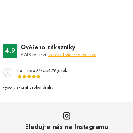
O
v
l
á
d
Ověřeno zákazníky
a
4.9
6748
recenzí.
Zobrazit všechny recenze
c
í
frantisek607763429 jezek
p
r
v
vybory akorat drpbet drahy
k
y
v
ý
Sledujte nás na Instagramu
p