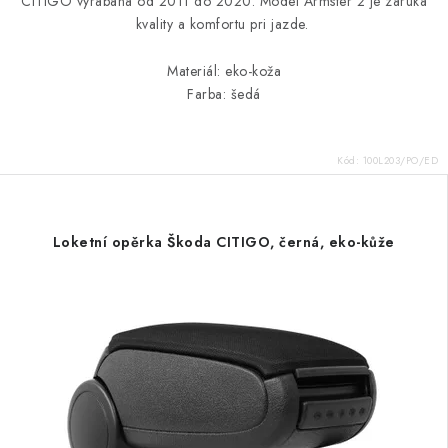
CITIGO vyrábaná od 2011 do 2020.
Model Armster 2 je záruka
kvality a komfortu pri jazde.
Materiál: eko-koža
Farba: šedá
Kód:
100L203/PO/ED
Loketní opěrka Škoda CITIGO, černá, eko-kůže