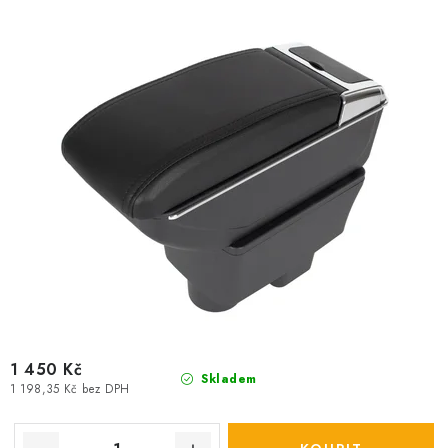
u
d
k
u
t
k
ů
t
ů
1 450 Kč
Skladem
1 198,35 Kč bez DPH