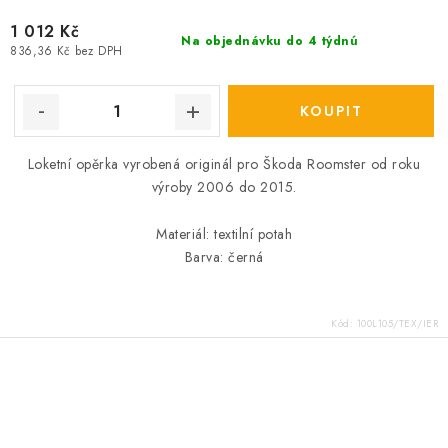
1 012 Kč
Na objednávku do 4 týdnú
836,36 Kč bez DPH
Loketní opěrka vyrobená originál pro Škoda Roomster od roku
výroby 2006 do 2015.
Materiál: textilní potah
Barva: černá
Kód:
100L105/TEX/IER
O
v