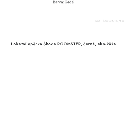
Barva: šedá
Kód:
100L206/PO/ED
Loketní opěrka Škoda ROOMSTER, černá, eko-kůže