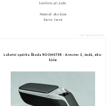
komfortu při jízdě.
Materiál: eko-kůže
Barva: černá
Kód:
100L206/PO/IER
Loketní opěrka Škoda ROOMSTER - Armster 2, šedá, eko-
kůže