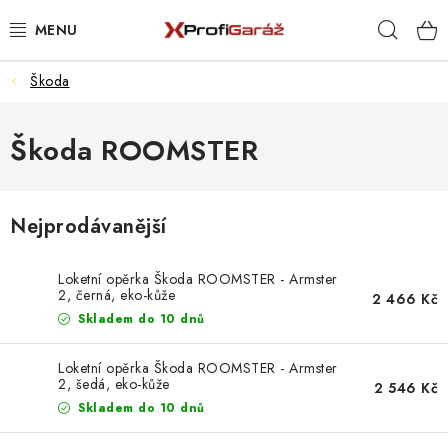
Přejít
Hleda
na
obsah
Škoda
REALIZACE & ŘEŠENÍ
AKCE A NOVINKY
Škoda ROOMSTER
VYBAVENÍ PNEUSERVISU
Nejprodávanější
NÁŘADÍ DLE TYPU OPRAVY
Loketní opěrka Škoda ROOMSTER - Armster
VYBAVENÍ DÍLNY
2, černá, eko-kůže
2 466 Kč
Skladem do 10 dnů
NÁŘADÍ
Loketní opěrka Škoda ROOMSTER - Armster
2, šedá, eko-kůže
2 546 Kč
ČIŠTĚNÍ A MYTÍ
Skladem do 10 dnů