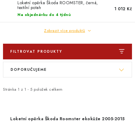
PROFI PORADNA
Loketní opěrka Škoda ROOMSTER, černá,
textilní potah
1 012 Kč
Na objednávku do 4 týdnú
AUTODOPLŇKY
Zobrazit více produktů
KRYCÍ PLACHTY - CELTY
BALENÍ A EXPEDICE
FILTROVAT PRODUKTY
V
Ř
Jak nakupovat
Obchodní podmínky
Doprava a platba
DOPORUČUJEME
ý
a
Cookies
Ochrana osobních údajú
Jak funguje Zásilkovna?
p
z
LICENCE K FOTOGRAFIÍM
Doplňkové služby Profigaráž.cz
i
e
Stránka
1
z
1
-
5
položek celkem
Newslleter z Profigaraz.cz
Dárek k objednávce
s
n
p
í
r
p
Loketní opěrka Škoda Roomster ekokůže 2005-2015
o
r
d
o