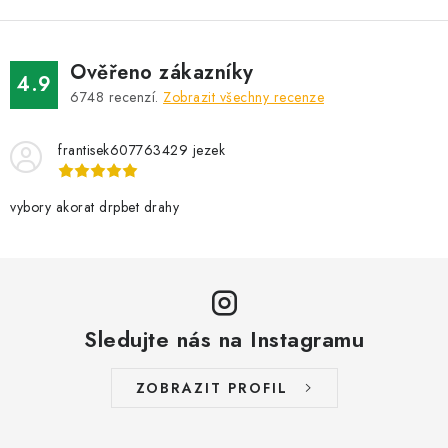
l
á
d
Ověřeno zákazníky
a
4.9
6748
recenzí.
Zobrazit všechny recenze
c
í
frantisek607763429 jezek
p
r
v
vybory akorat drpbet drahy
k
y
v
ý
Sledujte nás na Instagramu
p
i
s
ZOBRAZIT PROFIL
u