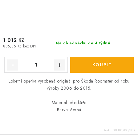
1 012 Kč
Na objednávku do 4 týdnú
836,36 Kč bez DPH
Loketní opěrka vyrobená originál pro Škoda Roomster od roku
výroby 2006 do 2015.
Materiál: eko-kůže
Barva: černá
Kód:
100L105/KO/IER