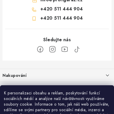
+420 511 444 904
+420 511 444 904
Z
á
Nakupování
p
a
Jak nakupovat
Objednávky
t
K personalizaci obsahu a reklam, poskytování funkcí
Obchodní podmínky
í
sociálních médií a analýze naší návštěvnosti využíváme
Reklamace / vrácení zboží
O nás
soubory cookie. Informace o tom, jak náš web používáte,
Doprava a platba
sdílíme se svými partnery pro sociální média, inzerci a
Použití Dárkové poukázky
Kontakty